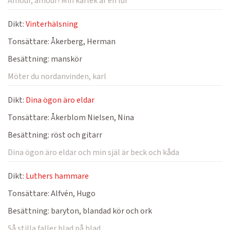
Amour, amour! Min kärlek är en lur
Dikt:
Vinterhälsning
Tonsättare:
Åkerberg, Herman
Besättning:
manskör
Möter du nordanvinden, karl
Dikt:
Dina ögon äro eldar
Tonsättare:
Åkerblom Nielsen, Nina
Besättning:
röst och gitarr
Dina ögon äro eldar och min själ är beck och kåda
Dikt:
Luthers hammare
Tonsättare:
Alfvén, Hugo
Besättning:
baryton, blandad kör och ork
Så stilla faller blad på blad