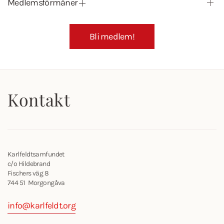
Medlemsförmåner
Bli medlem!
Kontakt
Karlfeldtsamfundet
c/o Hildebrand
Fischers väg 8
744 51 Morgongåva
info@karlfeldt.org