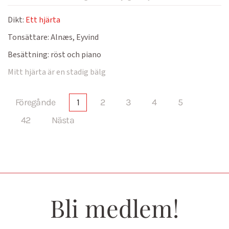
Dikt:
Ett hjärta
Tonsättare:
Alnæs, Eyvind
Besättning:
röst och piano
Mitt hjärta är en stadig bälg
Föregånde
1
2
3
4
5
42
Nästa
Bli medlem!