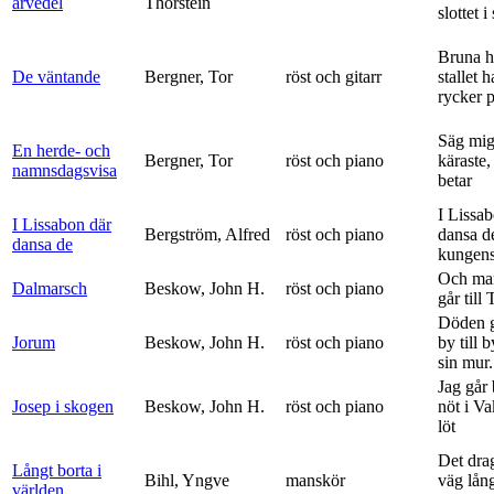
arvedel
Thorstein
slottet i 
Bruna h
De väntande
Bergner, Tor
röst och gitarr
stallet 
rycker p
Säg mig
En herde- och
Bergner, Tor
röst och piano
käraste,
namnsdagsvisa
betar
I Lissa
I Lissabon där
Bergström, Alfred
röst och piano
dansa d
dansa de
kungens 
Och ma
Dalmarsch
Beskow, John H.
röst och piano
går till
Döden g
Jorum
Beskow, John H.
röst och piano
by till 
sin mur.
Jag går
Josep i skogen
Beskow, John H.
röst och piano
nöt i V
löt
Det dra
Långt borta i
Bihl, Yngve
manskör
väg lång
världen