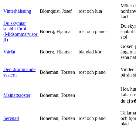
Möter d
Vinterhälsning
Blomquist, Josef
röst och luta
nordanv
karl
Du skymtar
Du sky
snabbt förbi
Boberg, Hjalmar
röst och piano
snabbt 
(Midsommarvisor:
stol
II)
Göken 
Vårlåt
Boberg, Hjalmar
blandad kör
ängarna 
sena nat
Den drömmande
Vinden 
Boheman, Torsten
röst och piano
systern
på sin s
Hör, hu
kallar o
Majnattsröster
Boheman, Torsten
du ej s�
Tallarna
Serenad
Boheman, Torsten
röst och piano
och bjö
blad