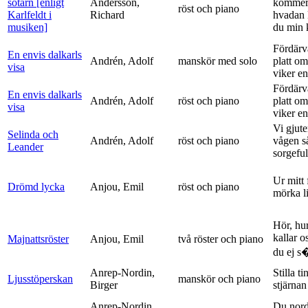
sotarn [enligt
Andersson,
kommer
röst och piano
Karlfeldt i
Richard
hvadan
musiken]
du min k
Fördärv
En envis dalkarls
Andrén, Adolf
manskör med solo
platt om
visa
viker en 
Fördärv
En envis dalkarls
Andrén, Adolf
röst och piano
platt om
visa
viker en 
Vi gjute
Selinda och
Andrén, Adolf
röst och piano
vågen s
Leander
sorgeful
Ur mitt 
Drömd lycka
Anjou, Emil
röst och piano
mörka l
Hör, hu
kallar o
Majnattsröster
Anjou, Emil
två röster och piano
du ej s�
Anrep-Nordin,
Stilla ti
Ljusstöperskan
manskör och piano
Birger
stjärnan
Anrep-Nordin,
Du nor