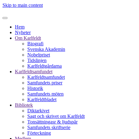
Skip to main content
Hem
Nyheter
Om Karlfeldt
Biografi
Svenska Akademin
Nobelpriset
Tidslinjen
Karlfeldtgårdarna
Karlfeldtsamfundet
Karlfeldtsamfundet
Samfundets priser
Historik
Samfundets möten
Karlfeldtbladet
Bibliotek
Diktarkivet
Sagt och skrivet om Karlfeldt
Tonsättningasr & ljudspår
Samfundets skriftserie
Förteckning
Medlem