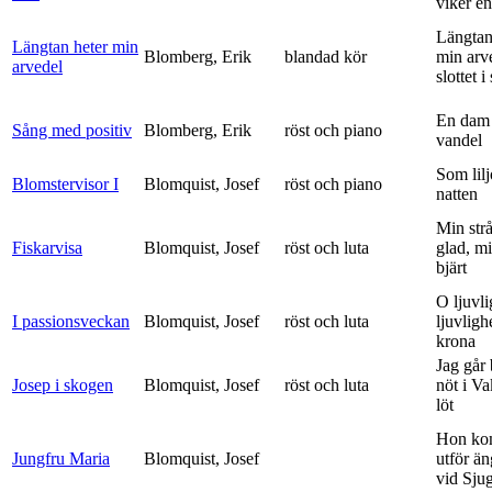
viker en 
Längtan
Längtan heter min
Blomberg, Erik
blandad kör
min arv
arvedel
slottet i 
En dam 
Sång med positiv
Blomberg, Erik
röst och piano
vandel
Som lilj
Blomstervisor I
Blomquist, Josef
röst och piano
natten
Min strå
Fiskarvisa
Blomquist, Josef
röst och luta
glad, mi
bjärt
O ljuvli
I passionsveckan
Blomquist, Josef
röst och luta
ljuvligh
krona
Jag går
Josep i skogen
Blomquist, Josef
röst och luta
nöt i V
löt
Hon ko
Jungfru Maria
Blomquist, Josef
utför ä
vid Sju