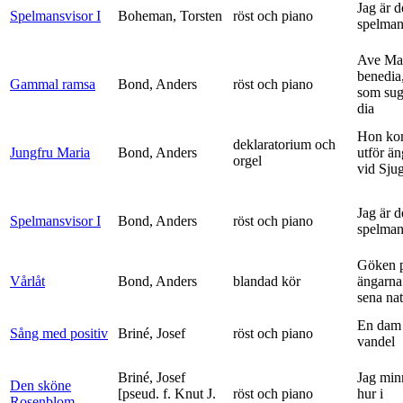
Jag är 
Spelmansvisor I
Boheman, Torsten
röst och piano
spelma
Ave Mar
benedia
Gammal ramsa
Bond, Anders
röst och piano
som sug
dia
Hon ko
deklaratorium och
Jungfru Maria
Bond, Anders
utför ä
orgel
vid Sju
Jag är 
Spelmansvisor I
Bond, Anders
röst och piano
spelma
Göken 
Vårlåt
Bond, Anders
blandad kör
ängarna 
sena nat
En dam 
Sång med positiv
Briné, Josef
röst och piano
vandel
Briné, Josef
Jag min
Den sköne
[pseud. f. Knut J.
röst och piano
hur i
Rosenblom