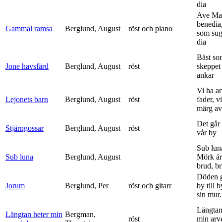
dia
Ave Mar
benedia
Gammal ramsa
Berglund, August
röst och piano
som sug
dia
Bäst so
Jone havsfärd
Berglund, August
röst
skeppet 
ankar
Vi ha ar
Lejonets barn
Berglund, August
röst
fader, v
märg av 
Det går e
Stjärngossar
Berglund, August
röst
vår by
Sub lun
Sub luna
Berglund, August
Mörk är
brud, br
Döden g
Jorum
Berglund, Per
röst och gitarr
by till 
sin mur.
Längtan
Längtan heter min
Bergman,
röst
min arv