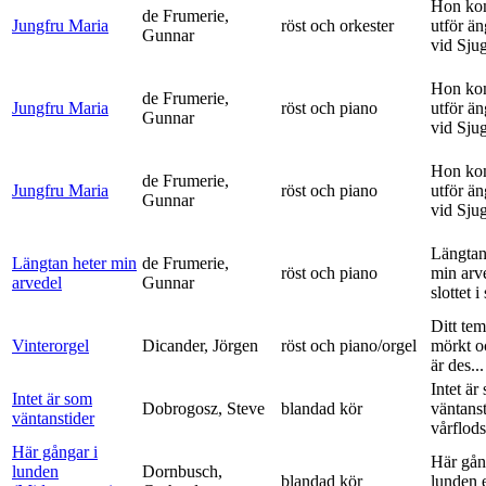
Hon ko
de Frumerie,
Jungfru Maria
röst och orkester
utför ä
Gunnar
vid Sju
Hon ko
de Frumerie,
Jungfru Maria
röst och piano
utför ä
Gunnar
vid Sju
Hon ko
de Frumerie,
Jungfru Maria
röst och piano
utför ä
Gunnar
vid Sju
Längtan
Längtan heter min
de Frumerie,
röst och piano
min arv
arvedel
Gunnar
slottet i 
Ditt tem
Vinterorgel
Dicander, Jörgen
röst och piano/orgel
mörkt o
är des...
Intet är
Intet är som
Dobrogosz, Steve
blandad kör
väntanst
väntanstider
vårflods
Här gångar i
Här gån
lunden
Dornbusch,
blandad kör
lunden 