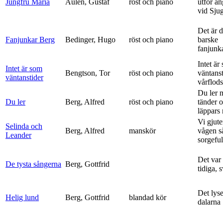
Jungfru Maria
Aulén, Gustaf
röst och piano
utför ä
vid Sju
Det är 
Fanjunkar Berg
Bedinger, Hugo
röst och piano
barske
fanjunk
Intet är
Intet är som
Bengtson, Tor
röst och piano
väntanst
väntanstider
vårflods
Du ler 
Du ler
Berg, Alfred
röst och piano
tänder 
läppars 
Vi gjute
Selinda och
Berg, Alfred
manskör
vågen s
Leander
sorgeful
Det var
De tysta sångerna
Berg, Gottfrid
tidiga, 
Det lyse
Helig lund
Berg, Gottfrid
blandad kör
dalarna