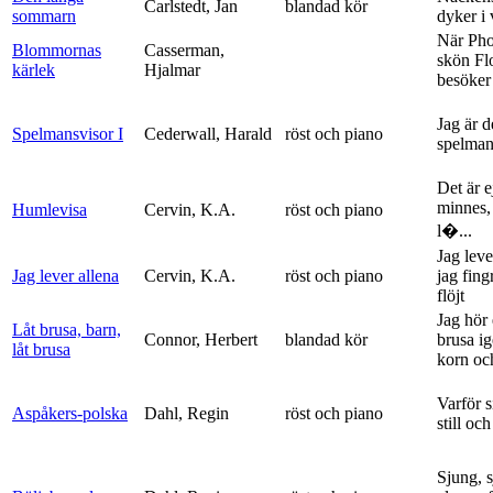
Carlstedt, Jan
blandad kör
sommarn
dyker i
När Ph
Blommornas
Casserman,
skön Fl
kärlek
Hjalmar
besöker
Jag är 
Spelmansvisor I
Cederwall, Harald
röst och piano
spelma
Det är ej
minnes,
Humlevisa
Cervin, K.A.
röst och piano
l�...
Jag leve
Jag lever allena
Cervin, K.A.
röst och piano
jag fing
flöjt
Jag hör 
Låt brusa, barn,
Connor, Herbert
blandad kör
brusa i
låt brusa
korn och
Varför si
Aspåkers-polska
Dahl, Regin
röst och piano
still och
Sjung, s