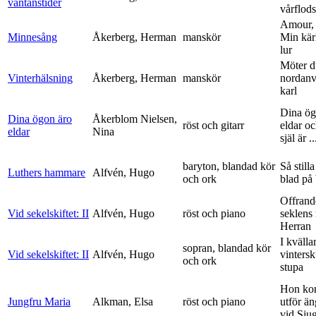
väntanstider
vårflods
Amour,
Minnesång
Åkerberg, Herman
manskör
Min kär
lur
Möter d
Vinterhälsning
Åkerberg, Herman
manskör
nordanv
karl
Dina ög
Dina ögon äro
Åkerblom Nielsen,
röst och gitarr
eldar o
eldar
Nina
själ är ..
baryton, blandad kör
Så stilla
Luthers hammare
Alfvén, Hugo
och ork
blad på
Offrand
Vid sekelskiftet: II
Alfvén, Hugo
röst och piano
seklens
Herran
I kvälla
sopran, blandad kör
Vid sekelskiftet: II
Alfvén, Hugo
vinters
och ork
stupa
Hon ko
Jungfru Maria
Alkman, Elsa
röst och piano
utför ä
vid Sju