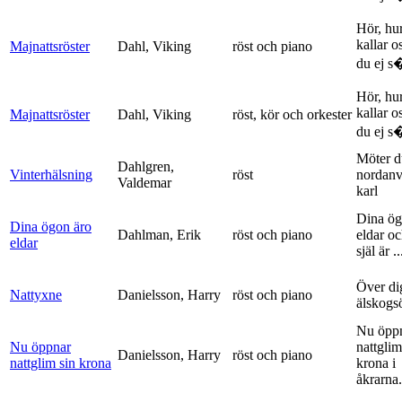
Hör, hu
kallar o
Majnattsröster
Dahl, Viking
röst och piano
du ej s�
Hör, hu
kallar o
Majnattsröster
Dahl, Viking
röst, kör och orkester
du ej s�
Möter d
Dahlgren,
Vinterhälsning
röst
nordanv
Valdemar
karl
Dina ög
Dina ögon äro
Dahlman, Erik
röst och piano
eldar o
eldar
själ är ..
Över di
Nattyxne
Danielsson, Harry
röst och piano
älskogs
Nu öpp
Nu öppnar
nattglim
Danielsson, Harry
röst och piano
nattglim sin krona
krona i
åkrarna.