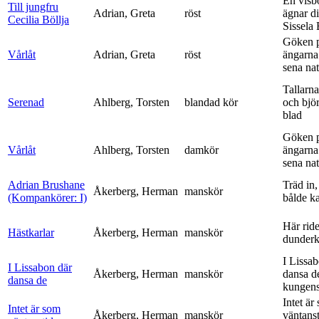
En visb
Till jungfru
Adrian, Greta
röst
ägnar di
Cecilia Böllja
Sissela B
Göken 
Vårlåt
Adrian, Greta
röst
ängarna 
sena nat
Tallarna
Serenad
Ahlberg, Torsten
blandad kör
och bjö
blad
Göken 
Vårlåt
Ahlberg, Torsten
damkör
ängarna 
sena nat
Adrian Brushane
Träd in,
Åkerberg, Herman
manskör
(Kompankörer: I)
bålde ka
Här ride
Hästkarlar
Åkerberg, Herman
manskör
dunderk
I Lissa
I Lissabon där
Åkerberg, Herman
manskör
dansa d
dansa de
kungens 
Intet är
Intet är som
Åkerberg, Herman
manskör
väntanst