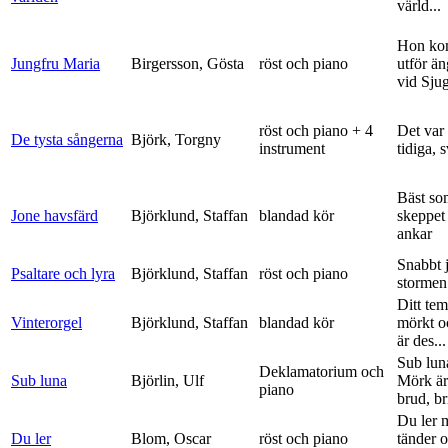
värld...
Hon ko
Jungfru Maria
Birgersson, Gösta
röst och piano
utför ä
vid Sju
röst och piano + 4
Det var
De tysta sångerna
Björk, Torgny
instrument
tidiga, 
Bäst so
Jone havsfärd
Björklund, Staffan
blandad kör
skeppet 
ankar
Snabbt 
Psaltare och lyra
Björklund, Staffan
röst och piano
stormen
Ditt tem
Vinterorgel
Björklund, Staffan
blandad kör
mörkt o
är des...
Sub lun
Deklamatorium och
Sub luna
Björlin, Ulf
Mörk är
piano
brud, br
Du ler 
Du ler
Blom, Oscar
röst och piano
tänder 