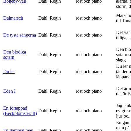
Böljeby-vals
Dahl, Regin
röst och piano
alarna, 
storm, d
Marsche
Dalmarsch
Dahl, Regin
röst och piano
till Tun
Det var
De tysta sångerna
Dahl, Regin
röst och piano
tidiga, 
Den blo
Den blodiga
Dahl, Regin
röst och piano
sotarn 
sotarn
slagg
Du ler 
Du ler
Dahl, Regin
röst och piano
tänder 
läppars 
Det är 
Eden I
Dahl, Regin
röst och piano
det är 
Jag tän
En förtappad
Dahl, Regin
röst och piano
evigt ra
(Beckblomster: II)
ljus oc..
En gam
man på
En gammal man
Dahl, Regin
röst och piano