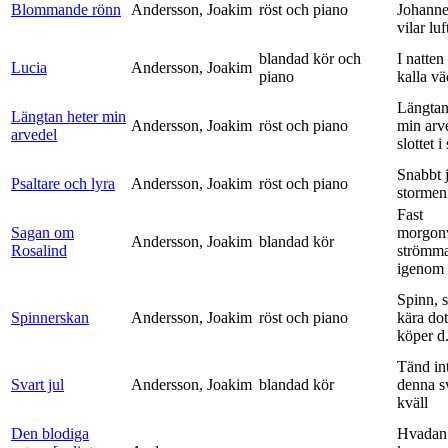
Blommande rönn
Andersson, Joakim
röst och piano
Johanne
vilar luf
blandad kör och
I natten
Lucia
Andersson, Joakim
piano
kalla vä
Längtan
Längtan heter min
Andersson, Joakim
röst och piano
min arv
arvedel
slottet i 
Snabbt 
Psaltare och lyra
Andersson, Joakim
röst och piano
stormen
Fast
Sagan om
morgon
Andersson, Joakim
blandad kör
Rosalind
strömm
igenom 
Spinn, 
Spinnerskan
Andersson, Joakim
röst och piano
kära dot
köper d.
Tänd int
Svart jul
Andersson, Joakim
blandad kör
denna s
kväll
Den blodiga
Hvadan