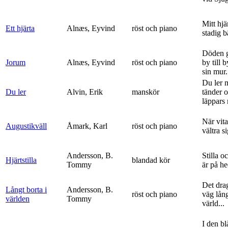
Mitt hjä
Ett hjärta
Alnæs, Eyvind
röst och piano
stadig b
Döden g
Jorum
Alnæs, Eyvind
röst och piano
by till 
sin mur.
Du ler 
Du ler
Alvin, Erik
manskör
tänder 
läppars 
När vit
Augustikväll
Åmark, Karl
röst och piano
vältra s
Andersson, B.
Stilla o
Hjärtstilla
blandad kör
Tommy
är på h
Det dra
Långt borta i
Andersson, B.
röst och piano
väg lång
världen
Tommy
värld...
I den bl