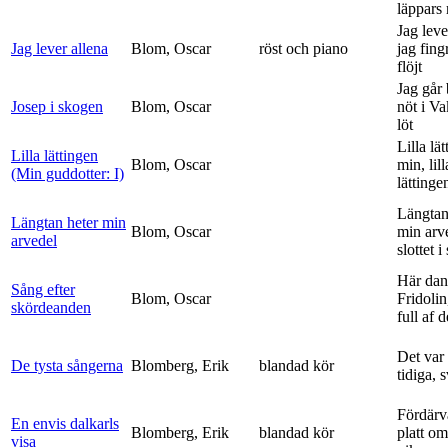
läppars 
Jag leve
Jag lever allena
Blom, Oscar
röst och piano
jag fing
flöjt
Jag går
Josep i skogen
Blom, Oscar
nöt i V
löt
Lilla lä
Lilla lättingen
Blom, Oscar
min, lill
(Min guddotter: I)
lättinge
Längtan
Längtan heter min
Blom, Oscar
min arv
arvedel
slottet i 
Här dan
Sång efter
Blom, Oscar
Fridolin
skördeanden
full af d
Det var
De tysta sångerna
Blomberg, Erik
blandad kör
tidiga, 
Fördärv
En envis dalkarls
Blomberg, Erik
blandad kör
platt om
visa