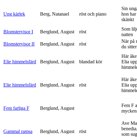
Sin ung
Ung kärlek
Berg, Natanael
röst och piano
hon har
skänkt
Som lilj
Blomstervisor I
Berglund, August
röst
natten
När på 
Blomstervisor II
Berglund, August
röst
du sitter
Här åke
Elie himmelsfärd
Berglund, August
blandad kör
Elia upp 
himmele
Här åke
Elie himmelsfärd
Berglund, August
röst
Elia upp 
himmele
Fem F 
Fem farliga F
Berglund, August
mycken 
Ave Mar
benedia
Gammal ramsa
Berglund, August
röst
som sug