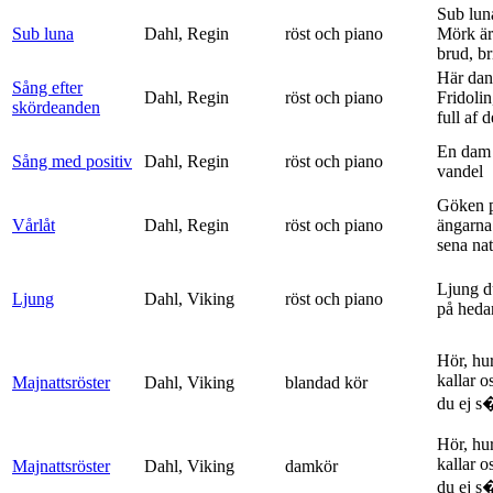
Sub lun
Sub luna
Dahl, Regin
röst och piano
Mörk är
brud, br
Här dan
Sång efter
Dahl, Regin
röst och piano
Fridolin
skördeanden
full af d
En dam 
Sång med positiv
Dahl, Regin
röst och piano
vandel
Göken 
Vårlåt
Dahl, Regin
röst och piano
ängarna 
sena nat
Ljung d
Ljung
Dahl, Viking
röst och piano
på heda
Hör, hu
kallar o
Majnattsröster
Dahl, Viking
blandad kör
du ej s�
Hör, hu
kallar o
Majnattsröster
Dahl, Viking
damkör
du ej s�