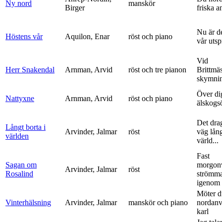
Ny nord
manskör
Birger
friska a
Nu är de
Höstens vår
Aquilon, Enar
röst och piano
vår uts
Vid
Herr Snakendal
Arnman, Arvid
röst och tre pianon
Brittmäs
skymnin
Över di
Nattyxne
Arnman, Arvid
röst och piano
älskogs
Det dra
Långt borta i
Arvinder, Jalmar
röst
väg lång
världen
värld...
Fast
Sagan om
morgon
Arvinder, Jalmar
röst
Rosalind
strömma
igenom 
Möter d
Vinterhälsning
Arvinder, Jalmar
manskör och piano
nordanv
karl