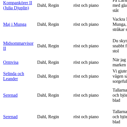
På Lars
Kompankörer II
Dahl, Regin
röst och piano
med gla
(Julia Djuplin)
ståt
Vackra 
Maj i Munga
Dahl, Regin
röst och piano
Munga, 
stråkar s
Du sky
Midsommarvisor
Dahl, Regin
röst och piano
snabbt 
II
stol
När jag 
Ormvisa
Dahl, Regin
röst och piano
marken 
Vi gjute
Selinda och
Dahl, Regin
röst och piano
vågen s
Leander
sorgeful
Tallarna
Serenad
Dahl, Regin
röst och piano
och bjö
blad
Tallarna
Serenad
Dahl, Regin
röst och piano
och bjö
blad