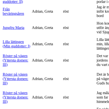
guddotter: II)
porlar i
Jag är 
Från
Adrian, Greta
röst
inför k
beväringsåren
bord
Hon ko
Jungfru Maria
Adrian, Greta
röst
utför ä
vid Sju
Lilla lä
Lilla lättingen
Adrian, Greta
röst
min, lill
(Min guddotter: I)
lättinge
Röster på vägen
Det var 
(Yttersta domen:
Adrian, Greta
röst
jordens 
III)
du vart 
Röster på vägen
Det är 
(Yttersta domen:
Adrian, Greta
röst
på vägen
III)
Guds h
Röster på vägen
Jag mål
(Yttersta domen:
Adrian, Greta
röst
som far t
III)
himmelr