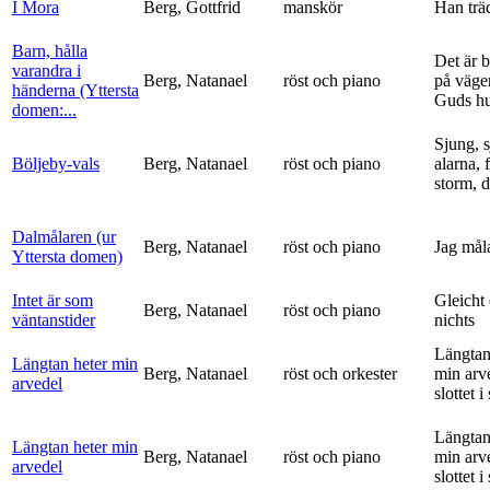
I Mora
Berg, Gottfrid
manskör
Han trä
Barn, hålla
Det är 
varandra i
Berg, Natanael
röst och piano
på vägen
händerna (Yttersta
Guds h
domen:...
Sjung, s
Böljeby-vals
Berg, Natanael
röst och piano
alarna, 
storm, d
Dalmålaren (ur
Berg, Natanael
röst och piano
Jag mål
Yttersta domen)
Intet är som
Gleicht
Berg, Natanael
röst och piano
väntanstider
nichts
Längtan
Längtan heter min
Berg, Natanael
röst och orkester
min arv
arvedel
slottet i 
Längtan
Längtan heter min
Berg, Natanael
röst och piano
min arv
arvedel
slottet i 