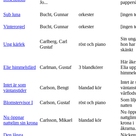
Jo...
pappers
Sub luna
Bucht, Gunnar
orkester
[ingen t
Vinterorgel
Bucht, Gunnar
orkester
[ingen t
Sin ung
Carlberg, Carl
Ung kärlek
röst och piano
hon har
Gustaf
skänkt
Här åke
Elie himmelsfärd
Carlman, Gustaf
3 blandkörer
Elia upp 
himmele
Intet är
Intet är som
Carlson, Bengt
blandad kör
väntanst
väntanstider
vårflods
Som lilj
Blomstervisor I
Carlson, Gustaf
röst och piano
natten
Nu öpp
Nu öppnar
nattglim
Carlsson, Mikael
blandad kör
nattglim sin krona
krona i
åkrarna.
Den långa
Näckens