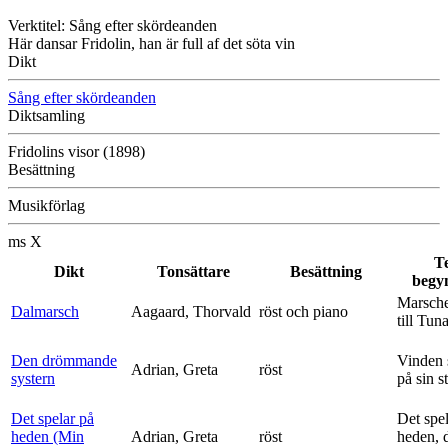
Verktitel: Sång efter skördeanden
Här dansar Fridolin, han är full af det söta vin
Dikt
Sång efter skördeanden
Diktsamling
Fridolins visor (1898)
Besättning
Musikförlag
ms X
T
Dikt
Tonsättare
Besättning
begy
Marsche
Dalmarsch
Aagaard, Thorvald
röst och piano
till Tun
Den drömmande
Vinden 
Adrian, Greta
röst
systern
på sin s
Det spelar på
Det spe
heden (Min
Adrian, Greta
röst
heden, 