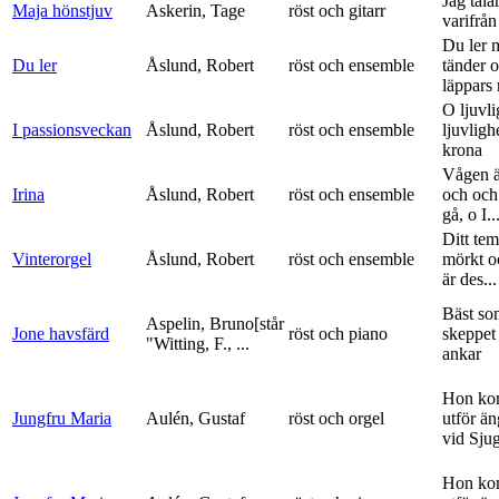
Jag tala
Maja hönstjuv
Askerin, Tage
röst och gitarr
varifrå
Du ler 
Du ler
Åslund, Robert
röst och ensemble
tänder 
läppars 
O ljuvli
I passionsveckan
Åslund, Robert
röst och ensemble
ljuvligh
krona
Vågen ä
Irina
Åslund, Robert
röst och ensemble
och och
gå, o I..
Ditt tem
Vinterorgel
Åslund, Robert
röst och ensemble
mörkt o
är des...
Bäst so
Aspelin, Bruno[står
Jone havsfärd
röst och piano
skeppet 
"Witting, F., ...
ankar
Hon ko
Jungfru Maria
Aulén, Gustaf
röst och orgel
utför ä
vid Sju
Hon ko