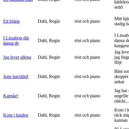
kärleks
sedd
Mitt hjä
Ett hjärta
Dahl, Regin
röst och piano
stadig b
I Lissa
I Lissabon där
Dahl, Regin
röst och piano
dansa d
dansa de
kungens 
Jag leve
Jag lever allena
Dahl, Regin
röst och piano
jag fing
flöjt
Bäst so
Jone havsfärd
Dahl, Regin
röst och piano
skeppet 
ankar
Jag har s
Kanske!
Dahl, Regin
röst och piano
ungefär 
otäckt...
Kom i l
Kom i lunden
Dahl, Regin
röst och piano
räck mi
kannan