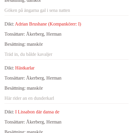
Besättning:
damkör
Göken på ängarna gal i sena natten
Dikt:
Adrian Brushane (Kompankörer: I)
Tonsättare:
Åkerberg, Herman
Besättning:
manskör
Träd in, du bålde kavaljer
Dikt:
Hästkarlar
Tonsättare:
Åkerberg, Herman
Besättning:
manskör
Här rider an en dunderkarl
Dikt:
I Lissabon där dansa de
Tonsättare:
Åkerberg, Herman
Besättning:
manskör