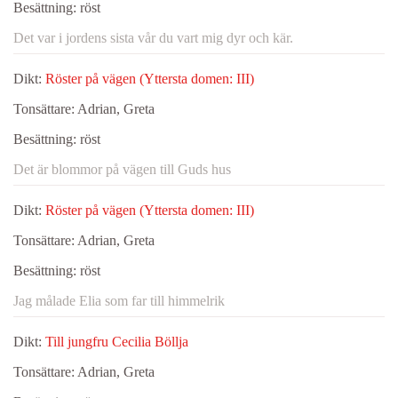
Besättning:
röst
Det var i jordens sista vår du vart mig dyr och kär.
Dikt:
Röster på vägen (Yttersta domen: III)
Tonsättare:
Adrian, Greta
Besättning:
röst
Det är blommor på vägen till Guds hus
Dikt:
Röster på vägen (Yttersta domen: III)
Tonsättare:
Adrian, Greta
Besättning:
röst
Jag målade Elia som far till himmelrik
Dikt:
Till jungfru Cecilia Böllja
Tonsättare:
Adrian, Greta