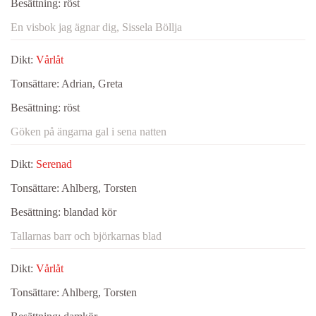
Besättning:
röst
En visbok jag ägnar dig, Sissela Böllja
Dikt:
Vårlåt
Tonsättare:
Adrian, Greta
Besättning:
röst
Göken på ängarna gal i sena natten
Dikt:
Serenad
Tonsättare:
Ahlberg, Torsten
Besättning:
blandad kör
Tallarnas barr och björkarnas blad
Dikt:
Vårlåt
Tonsättare:
Ahlberg, Torsten