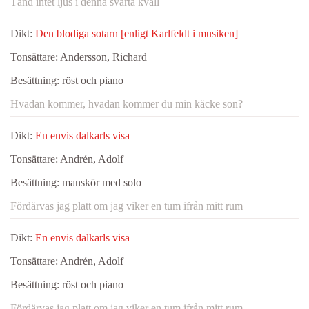
Tänd intet ljus i denna svarta kväll
Dikt:
Den blodiga sotarn [enligt Karlfeldt i musiken]
Tonsättare:
Andersson, Richard
Besättning:
röst och piano
Hvadan kommer, hvadan kommer du min käcke son?
Dikt:
En envis dalkarls visa
Tonsättare:
Andrén, Adolf
Besättning:
manskör med solo
Fördärvas jag platt om jag viker en tum ifrån mitt rum
Dikt:
En envis dalkarls visa
Tonsättare:
Andrén, Adolf
Besättning:
röst och piano
Fördärvas jag platt om jag viker en tum ifrån mitt rum