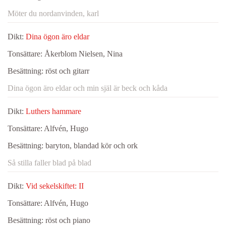
Möter du nordanvinden, karl
Dikt:
Dina ögon äro eldar
Tonsättare:
Åkerblom Nielsen, Nina
Besättning:
röst och gitarr
Dina ögon äro eldar och min själ är beck och kåda
Dikt:
Luthers hammare
Tonsättare:
Alfvén, Hugo
Besättning:
baryton, blandad kör och ork
Så stilla faller blad på blad
Dikt:
Vid sekelskiftet: II
Tonsättare:
Alfvén, Hugo
Besättning:
röst och piano