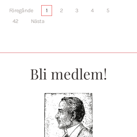
Föregånde
1
2
3
4
5
42
Nästa
Bli medlem!