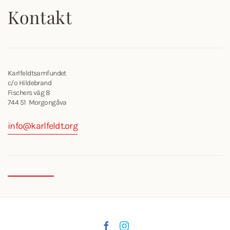
Kontakt
Karlfeldtsamfundet
c/o Hildebrand
Fischers väg 8
744 51 Morgongåva
info@karlfeldt.org