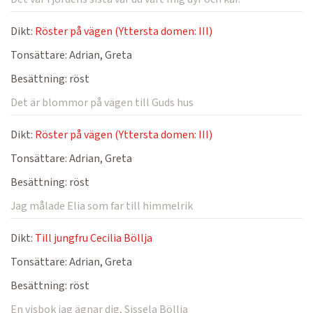
Dikt:
Röster på vägen (Yttersta domen: III)
Tonsättare:
Adrian, Greta
Besättning:
röst
Det är blommor på vägen till Guds hus
Dikt:
Röster på vägen (Yttersta domen: III)
Tonsättare:
Adrian, Greta
Besättning:
röst
Jag målade Elia som far till himmelrik
Dikt:
Till jungfru Cecilia Böllja
Tonsättare:
Adrian, Greta
Besättning:
röst
En visbok jag ägnar dig, Sissela Böllja