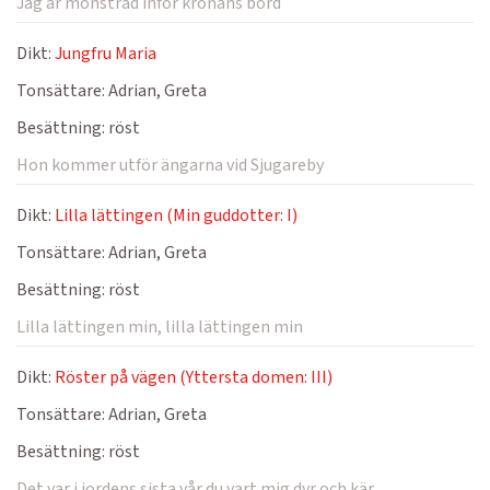
Jag är mönstrad inför kronans bord
Dikt:
Jungfru Maria
Tonsättare:
Adrian, Greta
Besättning:
röst
Hon kommer utför ängarna vid Sjugareby
Dikt:
Lilla lättingen (Min guddotter: I)
Tonsättare:
Adrian, Greta
Besättning:
röst
Lilla lättingen min, lilla lättingen min
Dikt:
Röster på vägen (Yttersta domen: III)
Tonsättare:
Adrian, Greta
Besättning:
röst
Det var i jordens sista vår du vart mig dyr och kär.