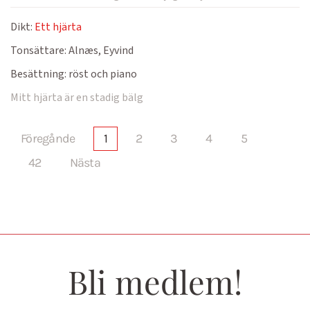
Dikt:
Ett hjärta
Tonsättare:
Alnæs, Eyvind
Besättning:
röst och piano
Mitt hjärta är en stadig bälg
Föregånde
1
2
3
4
5
42
Nästa
Bli medlem!