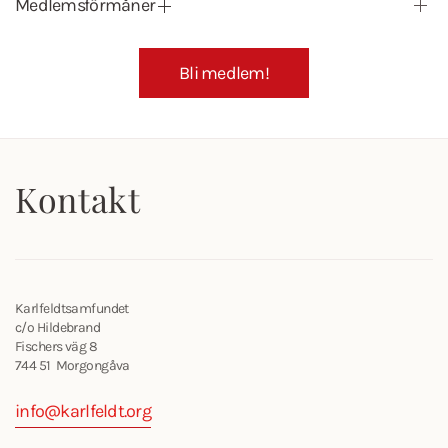
Medlemsförmåner
Bli medlem!
Kontakt
Karlfeldtsamfundet
c/o Hildebrand
Fischers väg 8
744 51 Morgongåva
info@karlfeldt.org