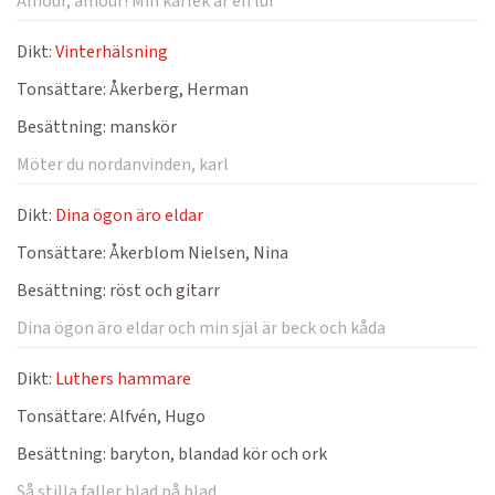
Amour, amour! Min kärlek är en lur
Dikt:
Vinterhälsning
Tonsättare:
Åkerberg, Herman
Besättning:
manskör
Möter du nordanvinden, karl
Dikt:
Dina ögon äro eldar
Tonsättare:
Åkerblom Nielsen, Nina
Besättning:
röst och gitarr
Dina ögon äro eldar och min själ är beck och kåda
Dikt:
Luthers hammare
Tonsättare:
Alfvén, Hugo
Besättning:
baryton, blandad kör och ork
Så stilla faller blad på blad