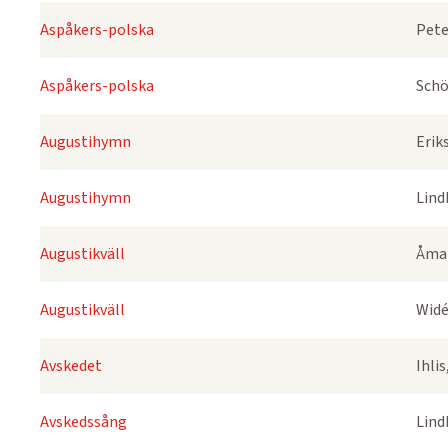
Aspåkers-polska
Pete
Aspåkers-polska
Schö
Augustihymn
Erik
Augustihymn
Lind
Augustikväll
Åmar
Augustikväll
Widé
Avskedet
Ihli
Avskedssång
Lind