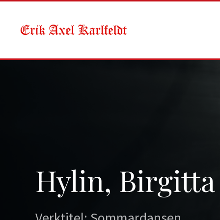
Skip to main content
Hylin, Birgitta
Verktitel: Sommardansen