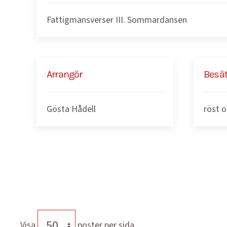
Fattigmansverser III. Sommardansen
Arrangör
Besä
Gösta Hådell
röst o
Visa
poster per sida