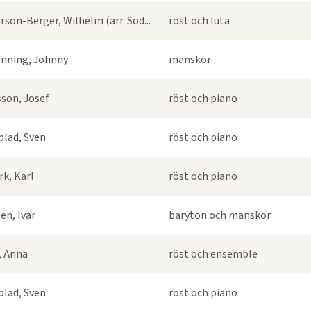
rson-Berger, Wilhelm (arr. Söd...
röst och luta
nning, Johnny
manskör
sson, Josef
röst och piano
blad, Sven
röst och piano
k, Karl
röst och piano
en, Ivar
baryton och manskör
s, Anna
röst och ensemble
blad, Sven
röst och piano