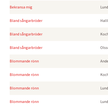
Bekransa mig
Lund
Bland sångarbröder
Hall
Bland sångarbröder
Koch
Bland sångarbröder
Olss
Blommande rönn
Ande
Blommande rönn
Koch
Blommande rönn
Lund
Blommande rönn
Lund