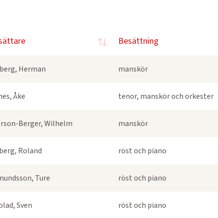
sättare
Besättning
berg, Herman
manskör
nes, Åke
tenor, manskör och orkester
rson-Berger, Wilhelm
manskör
berg, Roland
röst och piano
undsson, Ture
röst och piano
blad, Sven
röst och piano