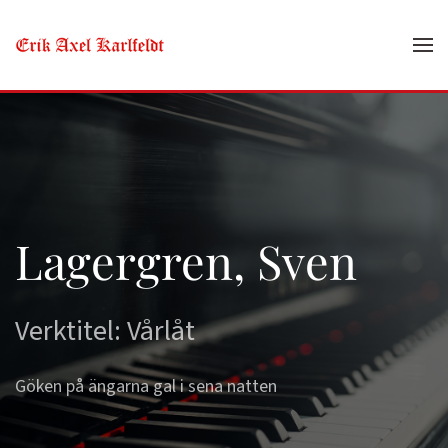
Skip to main content
Lagergren, Sven
Verktitel: Vårlåt
Göken på ängarna gal i sena natten