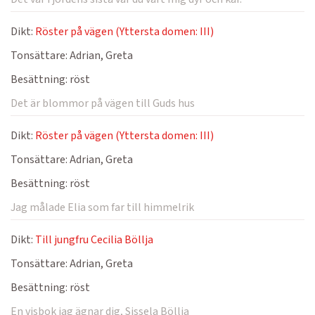
Dikt:
Röster på vägen (Yttersta domen: III)
Tonsättare:
Adrian, Greta
Besättning:
röst
Det är blommor på vägen till Guds hus
Dikt:
Röster på vägen (Yttersta domen: III)
Tonsättare:
Adrian, Greta
Besättning:
röst
Jag målade Elia som far till himmelrik
Dikt:
Till jungfru Cecilia Böllja
Tonsättare:
Adrian, Greta
Besättning:
röst
En visbok jag ägnar dig, Sissela Böllja