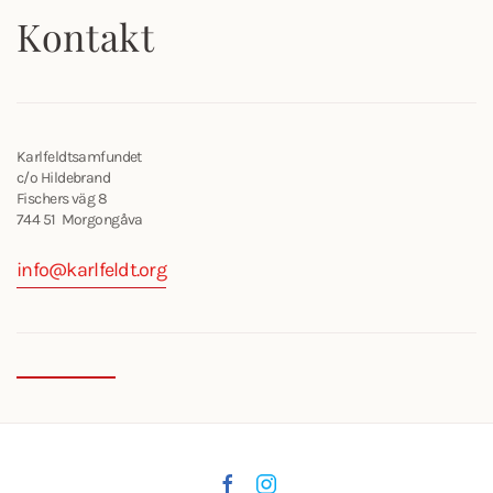
Kontakt
Karlfeldtsamfundet
c/o Hildebrand
Fischers väg 8
744 51 Morgongåva
info@karlfeldt.org