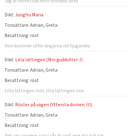
Jag är mönstrad inför kronans bord
Dikt:
Jungfru Maria
Tonsättare:
Adrian, Greta
Besättning:
röst
Hon kommer utför ängarna vid Sjugareby
Dikt:
Lilla lättingen (Min guddotter: I)
Tonsättare:
Adrian, Greta
Besättning:
röst
Lilla lättingen min, lilla lättingen min
Dikt:
Röster på vägen (Yttersta domen: III)
Tonsättare:
Adrian, Greta
Besättning:
röst
Det var i jordens sista vår du vart mig dyr och kär.