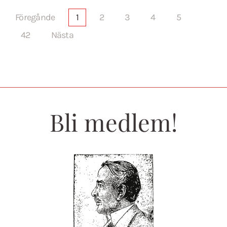
Föregånde
1
2
3
4
5
42
Nästa
Bli medlem!