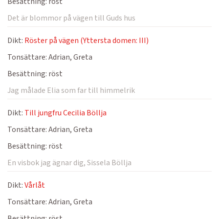
Besättning:
röst
Det är blommor på vägen till Guds hus
Dikt:
Röster på vägen (Yttersta domen: III)
Tonsättare:
Adrian, Greta
Besättning:
röst
Jag målade Elia som far till himmelrik
Dikt:
Till jungfru Cecilia Böllja
Tonsättare:
Adrian, Greta
Besättning:
röst
En visbok jag ägnar dig, Sissela Böllja
Dikt:
Vårlåt
Tonsättare:
Adrian, Greta
Besättning:
röst