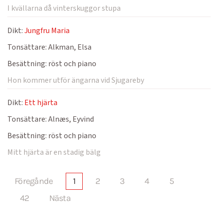
I kvällarna då vinterskuggor stupa
Dikt:
Jungfru Maria
Tonsättare:
Alkman, Elsa
Besättning:
röst och piano
Hon kommer utför ängarna vid Sjugareby
Dikt:
Ett hjärta
Tonsättare:
Alnæs, Eyvind
Besättning:
röst och piano
Mitt hjärta är en stadig bälg
Föregånde
1
2
3
4
5
42
Nästa