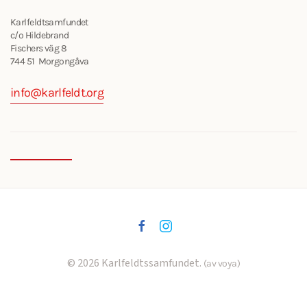
Karlfeldtsamfundet
c/o Hildebrand
Fischers väg 8
744 51 Morgongåva
info@karlfeldt.org
©
2026
Karlfeldtssamfundet.
(av voya)