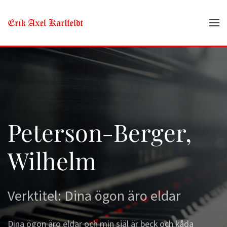
Skip to main content
Peterson-Berger,
Wilhelm
Verktitel: Dina ögon äro eldar
Dina ögon äro eldar och min själ är beck och kåda