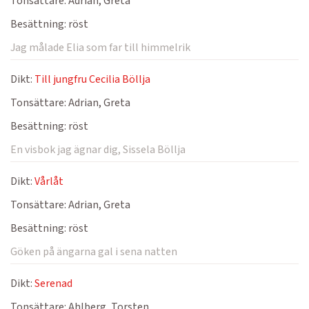
Tonsättare:
Adrian, Greta
Besättning:
röst
Jag målade Elia som far till himmelrik
Dikt:
Till jungfru Cecilia Böllja
Tonsättare:
Adrian, Greta
Besättning:
röst
En visbok jag ägnar dig, Sissela Böllja
Dikt:
Vårlåt
Tonsättare:
Adrian, Greta
Besättning:
röst
Göken på ängarna gal i sena natten
Dikt:
Serenad
Tonsättare:
Ahlberg, Torsten