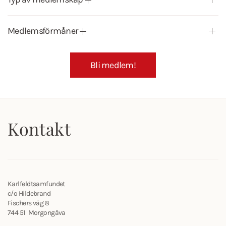
Medlemsförmåner
Bli medlem!
Kontakt
Karlfeldtsamfundet
c/o Hildebrand
Fischers väg 8
744 51 Morgongåva