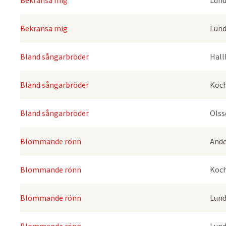
Bekransa mig
Lund
Bekransa mig
Lund
Bland sångarbröder
Hall
Bland sångarbröder
Koch
Bland sångarbröder
Olss
Blommande rönn
Ande
Blommande rönn
Koch
Blommande rönn
Lund