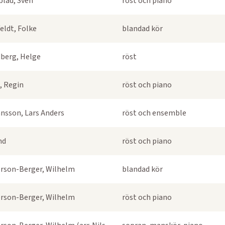
blad, Sven
röst och piano
eldt, Folke
blandad kör
berg, Helge
röst
, Regin
röst och piano
nsson, Lars Anders
röst och ensemble
nd
röst och piano
rson-Berger, Wilhelm
blandad kör
rson-Berger, Wilhelm
röst och piano