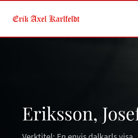
Skip to main content
Eriksson, Jose
Verktitel: En envis dalkarls visa