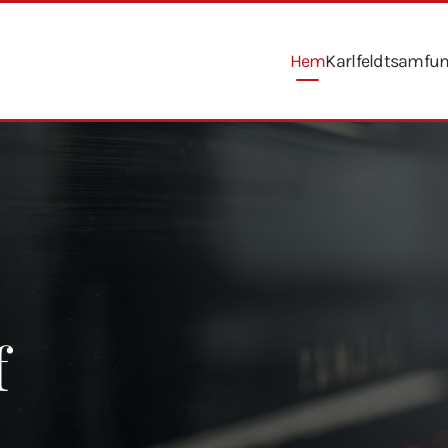
Hem
Karlfeldtsamfu
f