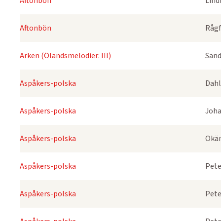
Aftonbön
Lind
Aftonbön
Rågf
Arken (Ölandsmelodier: III)
Sand
Aspåkers-polska
Dahl
Aspåkers-polska
Joha
Aspåkers-polska
Okä
Aspåkers-polska
Pete
Aspåkers-polska
Pete