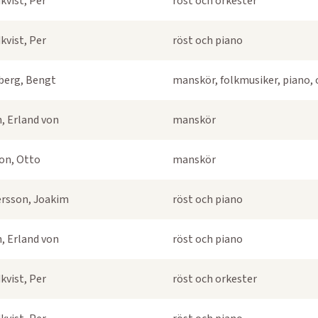
kvist, Per
röst och orkester
kvist, Per
röst och piano
berg, Bengt
manskör, folkmusiker, piano, 
, Erland von
manskör
on, Otto
manskör
rsson, Joakim
röst och piano
, Erland von
röst och piano
kvist, Per
röst och orkester