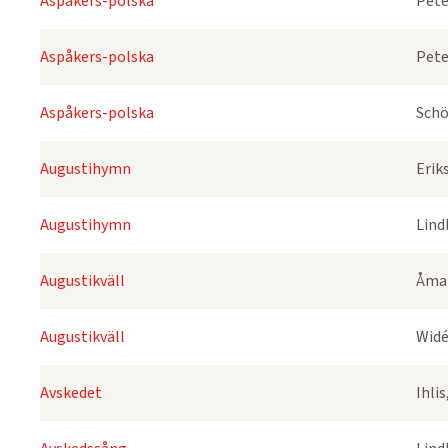
Aspåkers-polska
Pete
Aspåkers-polska
Pete
Aspåkers-polska
Schö
Augustihymn
Erik
Augustihymn
Lind
Augustikväll
Åmar
Augustikväll
Widé
Avskedet
Ihli