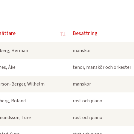
sättare
Besättning
berg, Herman
manskör
nes, Åke
tenor, manskör och orkester
rson-Berger, Wilhelm
manskör
berg, Roland
röst och piano
undsson, Ture
röst och piano