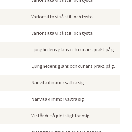
Varför sitta vi så still och tysta
Varför sitta vi så still och tysta
Varför sitta vi så still och tysta
Ljunghedens glans och dunans prakt på g...
Ljunghedens glans och dunans prakt på g...
När vita dimmor vältra sig
När vita dimmor vältra sig
Vi står du så plötsligt för mig