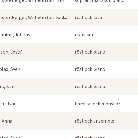
rson-Berger, Wilhelm (arr. Nils...
sopran, manskör, piano
rson-Berger, Wilhelm (arr. Söd...
röst och luta
nning, Johnny
manskör
sson, Josef
röst och piano
blad, Sven
röst och piano
k, Karl
röst och piano
en, Ivar
baryton och manskör
s, Anna
röst och ensemble