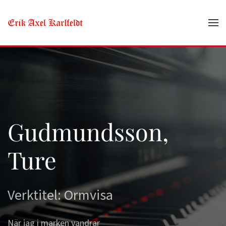
Skip to main content
Gudmundsson,
Ture
Verktitel: Ormvisa
När jag i marken vandrar