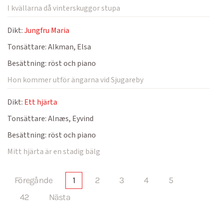
I kvällarna då vinterskuggor stupa
Dikt:
Jungfru Maria
Tonsättare:
Alkman, Elsa
Besättning:
röst och piano
Hon kommer utför ängarna vid Sjugareby
Dikt:
Ett hjärta
Tonsättare:
Alnæs, Eyvind
Besättning:
röst och piano
Mitt hjärta är en stadig bälg
Föregånde
1
2
3
4
5
42
Nästa