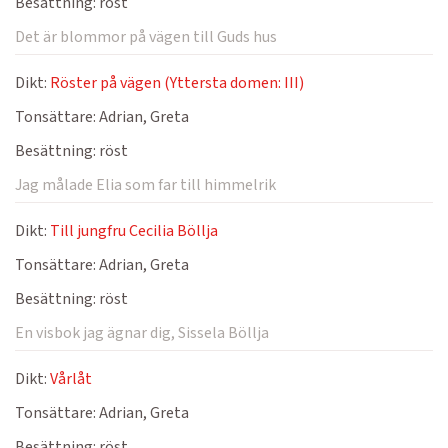
Besättning:
röst
Det är blommor på vägen till Guds hus
Dikt:
Röster på vägen (Yttersta domen: III)
Tonsättare:
Adrian, Greta
Besättning:
röst
Jag målade Elia som far till himmelrik
Dikt:
Till jungfru Cecilia Böllja
Tonsättare:
Adrian, Greta
Besättning:
röst
En visbok jag ägnar dig, Sissela Böllja
Dikt:
Vårlåt
Tonsättare:
Adrian, Greta
Besättning:
röst