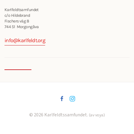
Karlfeldtsamfundet
c/o Hildebrand
Fischers väg 8
744 51 Morgongåva
info@karlfeldt.org
©
2026
Karlfeldtssamfundet.
(av voya)