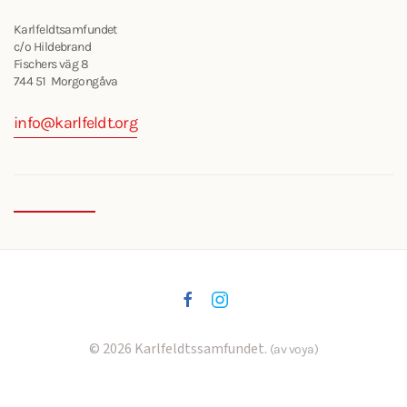
Karlfeldtsamfundet
c/o Hildebrand
Fischers väg 8
744 51 Morgongåva
info@karlfeldt.org
©
2026
Karlfeldtssamfundet.
(av voya)