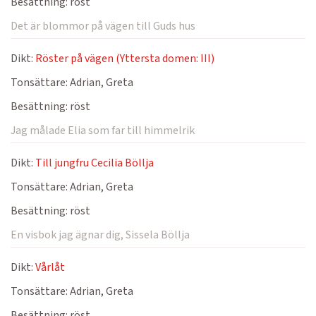
Besättning:
röst
Det är blommor på vägen till Guds hus
Dikt:
Röster på vägen (Yttersta domen: III)
Tonsättare:
Adrian, Greta
Besättning:
röst
Jag målade Elia som far till himmelrik
Dikt:
Till jungfru Cecilia Böllja
Tonsättare:
Adrian, Greta
Besättning:
röst
En visbok jag ägnar dig, Sissela Böllja
Dikt:
Vårlåt
Tonsättare:
Adrian, Greta
Besättning:
röst