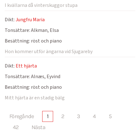
I kvällarna då vinterskuggor stupa
Dikt:
Jungfru Maria
Tonsättare:
Alkman, Elsa
Besättning:
röst och piano
Hon kommer utför ängarna vid Sjugareby
Dikt:
Ett hjärta
Tonsättare:
Alnæs, Eyvind
Besättning:
röst och piano
Mitt hjärta är en stadig bälg
Föregånde
1
2
3
4
5
42
Nästa