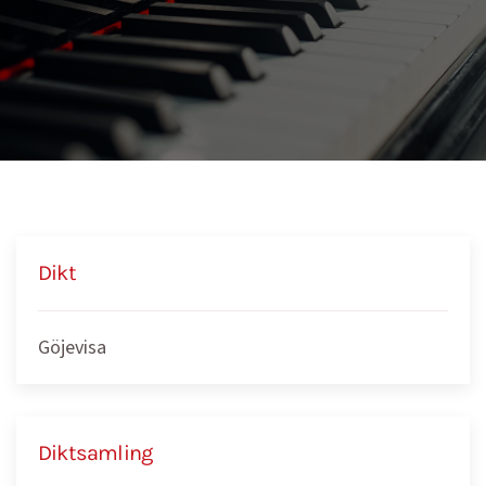
Dikt
Göjevisa
Diktsamling