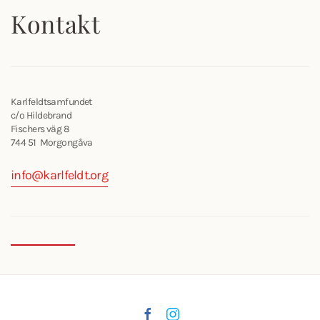
Kontakt
Karlfeldtsamfundet
c/o Hildebrand
Fischers väg 8
744 51 Morgongåva
info@karlfeldt.org