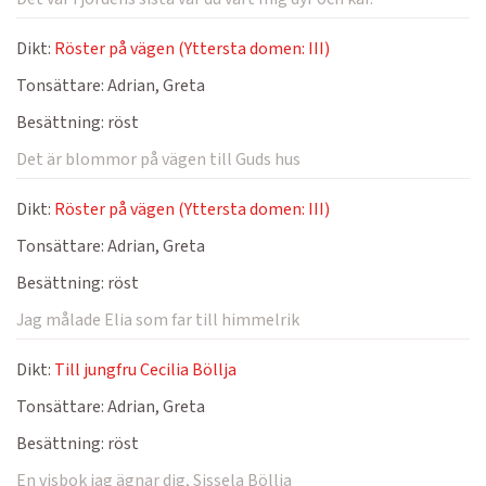
Dikt:
Röster på vägen (Yttersta domen: III)
Tonsättare:
Adrian, Greta
Besättning:
röst
Det är blommor på vägen till Guds hus
Dikt:
Röster på vägen (Yttersta domen: III)
Tonsättare:
Adrian, Greta
Besättning:
röst
Jag målade Elia som far till himmelrik
Dikt:
Till jungfru Cecilia Böllja
Tonsättare:
Adrian, Greta
Besättning:
röst
En visbok jag ägnar dig, Sissela Böllja