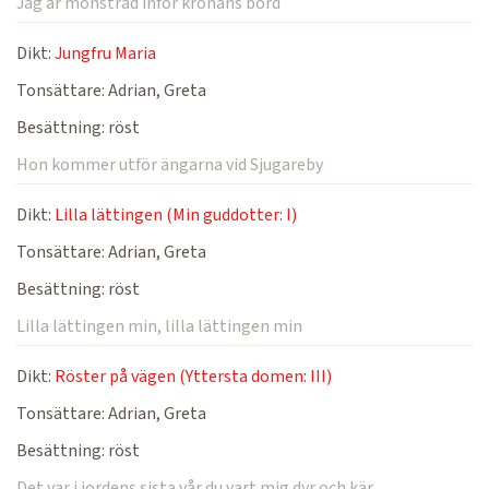
Jag är mönstrad inför kronans bord
Dikt:
Jungfru Maria
Tonsättare:
Adrian, Greta
Besättning:
röst
Hon kommer utför ängarna vid Sjugareby
Dikt:
Lilla lättingen (Min guddotter: I)
Tonsättare:
Adrian, Greta
Besättning:
röst
Lilla lättingen min, lilla lättingen min
Dikt:
Röster på vägen (Yttersta domen: III)
Tonsättare:
Adrian, Greta
Besättning:
röst
Det var i jordens sista vår du vart mig dyr och kär.