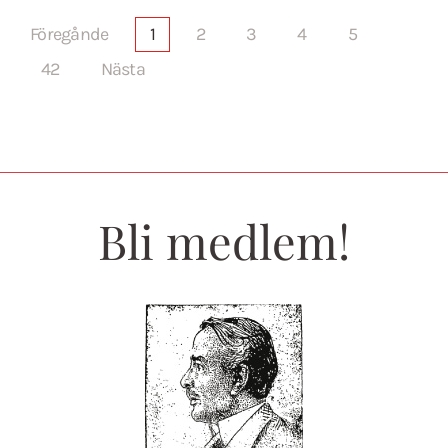
Föregånde
1
2
3
4
5
42
Nästa
Bli medlem!