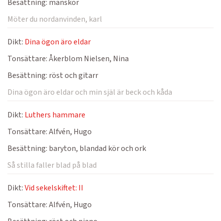
Besättning:
manskör
Möter du nordanvinden, karl
Dikt:
Dina ögon äro eldar
Tonsättare:
Åkerblom Nielsen, Nina
Besättning:
röst och gitarr
Dina ögon äro eldar och min själ är beck och kåda
Dikt:
Luthers hammare
Tonsättare:
Alfvén, Hugo
Besättning:
baryton, blandad kör och ork
Så stilla faller blad på blad
Dikt:
Vid sekelskiftet: II
Tonsättare:
Alfvén, Hugo