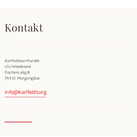
Kontakt
Karlfeldtsamfundet
c/o Hildebrand
Fischers väg 8
744 51 Morgongåva
info@karlfeldt.org