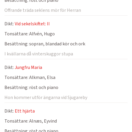
Besättning:
röst och piano
Offrande träda seklens mör för Herran
Dikt:
Vid sekelskiftet: II
Tonsättare:
Alfvén, Hugo
Besättning:
sopran, blandad kör och ork
I kvällarna då vinterskuggor stupa
Dikt:
Jungfru Maria
Tonsättare:
Alkman, Elsa
Besättning:
röst och piano
Hon kommer utför ängarna vid Sjugareby
Dikt:
Ett hjärta
Tonsättare:
Alnæs, Eyvind
Besättning:
röst och piano