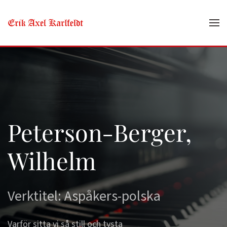
Skip to main content
Peterson-Berger,
Wilhelm
Verktitel: Aspåkers-polska
Varför sitta vi så still och tysta