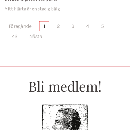
Mitt hjärta är en stadig bälg
Föregånde
1
2
3
4
5
42
Nästa
Bli medlem!