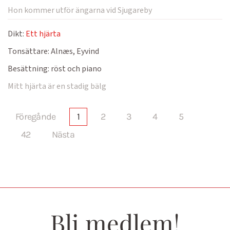
Hon kommer utför ängarna vid Sjugareby
Dikt:
Ett hjärta
Tonsättare:
Alnæs, Eyvind
Besättning:
röst och piano
Mitt hjärta är en stadig bälg
Föregånde
1
2
3
4
5
42
Nästa
Bli medlem!