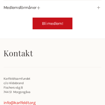
Medlemsförmåner
Bli medlem!
Kontakt
Karlfeldtsamfundet
c/o Hildebrand
Fischers väg 8
744 51 Morgongåva
info@karlfeldt.org