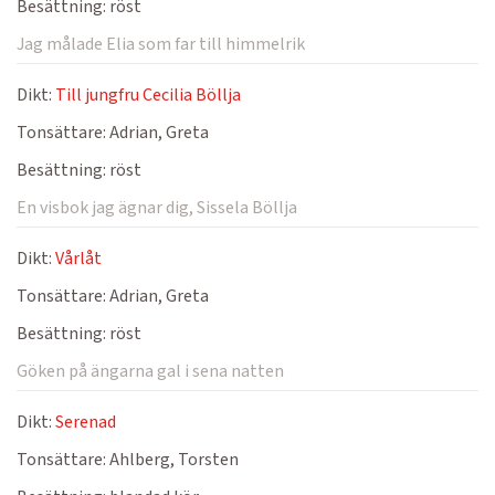
Besättning:
röst
Jag målade Elia som far till himmelrik
Dikt:
Till jungfru Cecilia Böllja
Tonsättare:
Adrian, Greta
Besättning:
röst
En visbok jag ägnar dig, Sissela Böllja
Dikt:
Vårlåt
Tonsättare:
Adrian, Greta
Besättning:
röst
Göken på ängarna gal i sena natten
Dikt:
Serenad
Tonsättare:
Ahlberg, Torsten