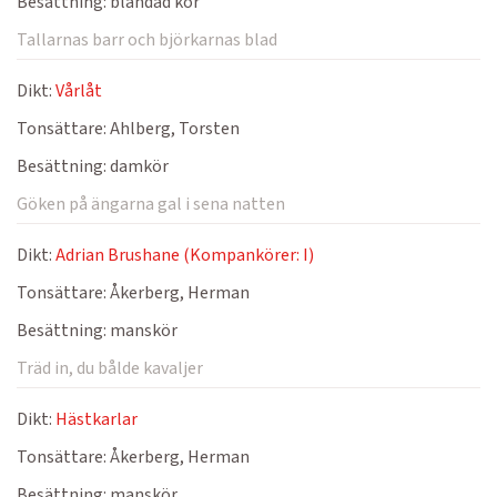
Besättning:
blandad kör
Tallarnas barr och björkarnas blad
Dikt:
Vårlåt
Tonsättare:
Ahlberg, Torsten
Besättning:
damkör
Göken på ängarna gal i sena natten
Dikt:
Adrian Brushane (Kompankörer: I)
Tonsättare:
Åkerberg, Herman
Besättning:
manskör
Träd in, du bålde kavaljer
Dikt:
Hästkarlar
Tonsättare:
Åkerberg, Herman
Besättning:
manskör