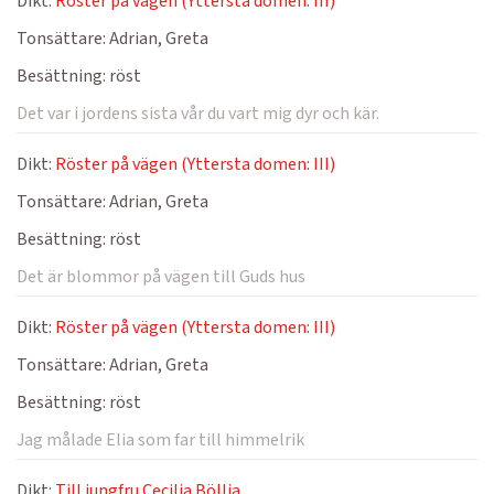
Dikt:
Röster på vägen (Yttersta domen: III)
Tonsättare:
Adrian, Greta
Besättning:
röst
Det var i jordens sista vår du vart mig dyr och kär.
Dikt:
Röster på vägen (Yttersta domen: III)
Tonsättare:
Adrian, Greta
Besättning:
röst
Det är blommor på vägen till Guds hus
Dikt:
Röster på vägen (Yttersta domen: III)
Tonsättare:
Adrian, Greta
Besättning:
röst
Jag målade Elia som far till himmelrik
Dikt:
Till jungfru Cecilia Böllja