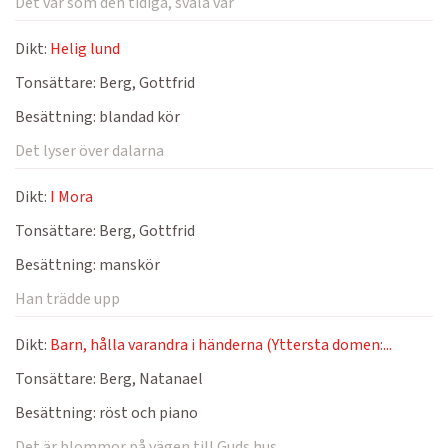
Det var som den tidiga, svala vår
Dikt:
Helig lund
Tonsättare:
Berg, Gottfrid
Besättning:
blandad kör
Det lyser över dalarna
Dikt:
I Mora
Tonsättare:
Berg, Gottfrid
Besättning:
manskör
Han trädde upp
Dikt:
Barn, hålla varandra i händerna (Yttersta domen:...
Tonsättare:
Berg, Natanael
Besättning:
röst och piano
Det är blommor på vägen till Guds hus