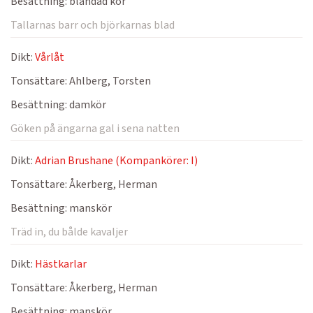
Besättning:
blandad kör
Tallarnas barr och björkarnas blad
Dikt:
Vårlåt
Tonsättare:
Ahlberg, Torsten
Besättning:
damkör
Göken på ängarna gal i sena natten
Dikt:
Adrian Brushane (Kompankörer: I)
Tonsättare:
Åkerberg, Herman
Besättning:
manskör
Träd in, du bålde kavaljer
Dikt:
Hästkarlar
Tonsättare:
Åkerberg, Herman
Besättning:
manskör