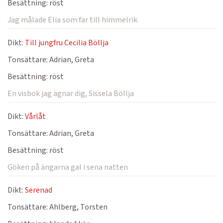
Besättning:
röst
Jag målade Elia som far till himmelrik
Dikt:
Till jungfru Cecilia Böllja
Tonsättare:
Adrian, Greta
Besättning:
röst
En visbok jag ägnar dig, Sissela Böllja
Dikt:
Vårlåt
Tonsättare:
Adrian, Greta
Besättning:
röst
Göken på ängarna gal i sena natten
Dikt:
Serenad
Tonsättare:
Ahlberg, Torsten