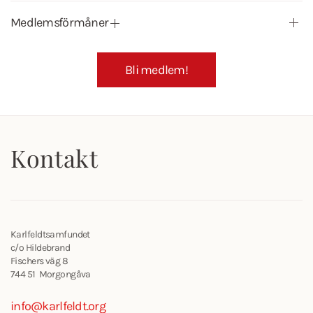
Medlemsförmåner
Bli medlem!
Kontakt
Karlfeldtsamfundet
c/o Hildebrand
Fischers väg 8
744 51 Morgongåva
info@karlfeldt.org