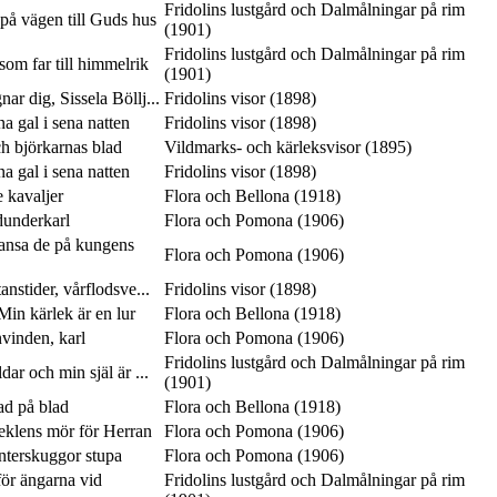
Fridolins lustgård och Dalmålningar på rim
på vägen till Guds hus
(1901)
Fridolins lustgård och Dalmålningar på rim
som far till himmelrik
(1901)
ar dig, Sissela Böllj...
Fridolins visor (1898)
 gal i sena natten
Fridolins visor (1898)
ch björkarnas blad
Vildmarks- och kärleksvisor (1895)
 gal i sena natten
Fridolins visor (1898)
e kavaljer
Flora och Bellona (1918)
dunderkarl
Flora och Pomona (1906)
dansa de på kungens
Flora och Pomona (1906)
anstider, vårflodsve...
Fridolins visor (1898)
in kärlek är en lur
Flora och Bellona (1918)
vinden, karl
Flora och Pomona (1906)
Fridolins lustgård och Dalmålningar på rim
ar och min själ är ...
(1901)
lad på blad
Flora och Bellona (1918)
seklens mör för Herran
Flora och Pomona (1906)
interskuggor stupa
Flora och Pomona (1906)
ör ängarna vid
Fridolins lustgård och Dalmålningar på rim