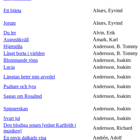
Ett hjärta
Alnæs, Eyvind
Jorum
Alnæs, Eyvind
Du ler
Alvin, Erik
Augustikväll
Åmark, Karl
Hjärtstilla
Andersson, B. Tommy
Långt borta i världen
Andersson, B. Tommy
Blommande rönn
Andersson, Joakim
Lucia
Andersson, Joakim
Längtan heter min arvedel
Andersson, Joakim
Psaltare och lyra
Andersson, Joakim
Sagan om Rosalind
Andersson, Joakim
Spinnerskan
Andersson, Joakim
Svart jul
Andersson, Joakim
Den blodiga sotarn [enligt Karlfeldt i
Andersson, Richard
musiken]
En envis dalkarls visa
Andrén, Adolf