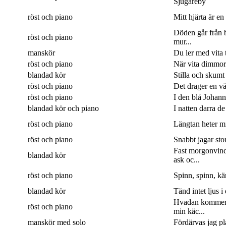
Sjugareby
röst och piano
Mitt hjärta är en
Döden går från b
röst och piano
mur...
manskör
Du ler med vita 
röst och piano
När vita dimmor 
blandad kör
Stilla och skumt
röst och piano
Det drager en väg
röst och piano
I den blå Johanne
blandad kör och piano
I natten darra de
röst och piano
Längtan heter min
röst och piano
Snabbt jagar sto
Fast morgonvin
blandad kör
ask oc...
röst och piano
Spinn, spinn, kär
blandad kör
Tänd intet ljus i
Hvadan kommer
röst och piano
min käc...
manskör med solo
Fördärvas jag pla