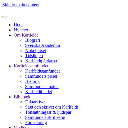
Skip to main content
Hem
Nyheter
Om Karlfeldt
Biografi
Svenska Akademin
Nobelpriset
Tidslinjen
Karlfeldtgårdarna
Karlfeldtsamfundet
Karlfeldtsamfundet
Samfundets priser
Historik
Samfundets möten
Karlfeldtbladet
Bibliotek
Diktarkivet
Sagt och skrivet om Karlfeldt
Tonsättningasr & ljudspår
Samfundets skriftserie
Förteckning
Medlem