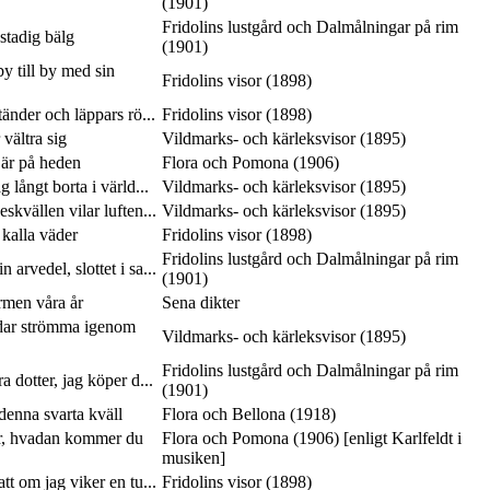
(1901)
Fridolins lustgård och Dalmålningar på rim
 stadig bälg
(1901)
y till by med sin
Fridolins visor (1898)
tänder och läppars rö...
Fridolins visor (1898)
vältra sig
Vildmarks- och kärleksvisor (1895)
 är på heden
Flora och Pomona (1906)
 långt borta i värld...
Vildmarks- och kärleksvisor (1895)
skvällen vilar luften...
Vildmarks- och kärleksvisor (1895)
 kalla väder
Fridolins visor (1898)
Fridolins lustgård och Dalmålningar på rim
 arvedel, slottet i sa...
(1901)
rmen våra år
Sena dikter
dar strömma igenom
Vildmarks- och kärleksvisor (1895)
Fridolins lustgård och Dalmålningar på rim
a dotter, jag köper d...
(1901)
 denna svarta kväll
Flora och Bellona (1918)
, hvadan kommer du
Flora och Pomona (1906) [enligt Karlfeldt i
musiken]
tt om jag viker en tu...
Fridolins visor (1898)