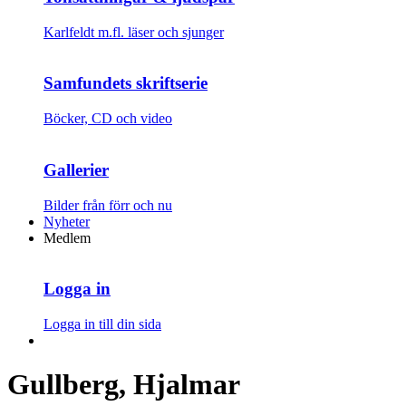
Karlfeldt m.fl. läser och sjunger
Samfundets skriftserie
Böcker, CD och video
Gallerier
Bilder från förr och nu
Nyheter
Medlem
Logga in
Logga in till din sida
Gullberg, Hjalmar