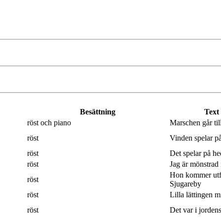
Besättning
Text
röst och piano
Marschen går til
röst
Vinden spelar på
röst
Det spelar på hed
röst
Jag är mönstrad 
Hon kommer utf
röst
Sjugareby
röst
Lilla lättingen mi
röst
Det var i jordens