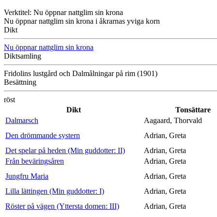
Verktitel: Nu öppnar nattglim sin krona
Nu öppnar nattglim sin krona i åkrarnas yviga korn
Dikt
Nu öppnar nattglim sin krona
Diktsamling
Fridolins lustgård och Dalmålningar på rim (1901)
Besättning
röst
Dikt
Tonsättare
Dalmarsch
Aagaard, Thorvald
Den drömmande systern
Adrian, Greta
Det spelar på heden (Min guddotter: II)
Adrian, Greta
Från beväringsåren
Adrian, Greta
Jungfru Maria
Adrian, Greta
Lilla lättingen (Min guddotter: I)
Adrian, Greta
Röster på vägen (Yttersta domen: III)
Adrian, Greta