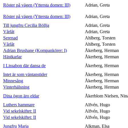
Röster på vägen (Yttersta domen: III)
Adrian, Greta
Röster på vägen (Yttersta domen: III)
Adrian, Greta
Till jungfru Cecilia Böllja
Adrian, Greta
Vårlåt
Adrian, Greta
Serenad
Ahlberg, Torsten
Vårlåt
Ahlberg, Torsten
Adrian Brushane (Kompankörer: I)
Åkerberg, Herman
Hästkarlar
Åkerberg, Herman
I Lissabon där dansa de
Åkerberg, Herman
Intet är som väntanstider
Åkerberg, Herman
Minnesång
Åkerberg, Herman
Vinterhälsning
Åkerberg, Herman
Dina ögon äro eldar
Åkerblom Nielsen, Nin
Luthers hammare
Alfvén, Hugo
Vid sekelskiftet: II
Alfvén, Hugo
Vid sekelskiftet: II
Alfvén, Hugo
Jungfru Maria
Alkman, Elsa