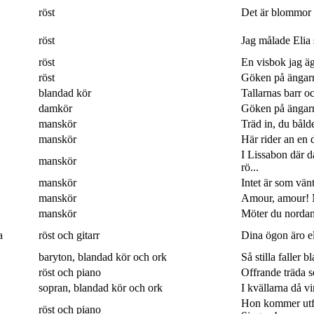
röst
Det är blommor 
röst
Jag målade Elia 
röst
En visbok jag ägn
röst
Göken på ängarna
blandad kör
Tallarnas barr o
damkör
Göken på ängarna
manskör
Träd in, du båld
manskör
Här rider an en 
I Lissabon där 
manskör
rö...
manskör
Intet är som vänt
manskör
Amour, amour! M
manskör
Möter du nordan
a
röst och gitarr
Dina ögon äro eld
baryton, blandad kör och ork
Så stilla faller b
röst och piano
Offrande träda 
sopran, blandad kör och ork
I kvällarna då v
Hon kommer utf
röst och piano