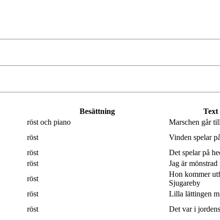
Besättning
Text
röst och piano
Marschen går til
röst
Vinden spelar på
röst
Det spelar på hed
röst
Jag är mönstrad 
Hon kommer utf
röst
Sjugareby
röst
Lilla lättingen mi
röst
Det var i jordens