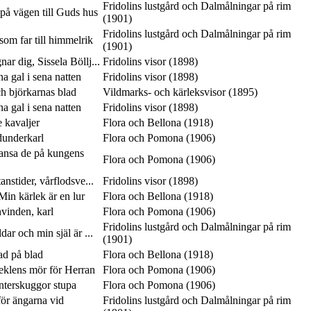
Fridolins lustgård och Dalmålningar på rim
på vägen till Guds hus
(1901)
Fridolins lustgård och Dalmålningar på rim
som far till himmelrik
(1901)
ar dig, Sissela Böllj...
Fridolins visor (1898)
 gal i sena natten
Fridolins visor (1898)
ch björkarnas blad
Vildmarks- och kärleksvisor (1895)
 gal i sena natten
Fridolins visor (1898)
e kavaljer
Flora och Bellona (1918)
dunderkarl
Flora och Pomona (1906)
dansa de på kungens
Flora och Pomona (1906)
anstider, vårflodsve...
Fridolins visor (1898)
in kärlek är en lur
Flora och Bellona (1918)
vinden, karl
Flora och Pomona (1906)
Fridolins lustgård och Dalmålningar på rim
ar och min själ är ...
(1901)
lad på blad
Flora och Bellona (1918)
seklens mör för Herran
Flora och Pomona (1906)
interskuggor stupa
Flora och Pomona (1906)
ör ängarna vid
Fridolins lustgård och Dalmålningar på rim