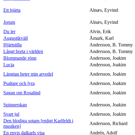
Ett hjärta
Alnæs, Eyvind
Jorum
Alnæs, Eyvind
Du ler
Alvin, Erik
Augustikväll
Åmark, Karl
Hjärtstilla
Andersson, B. Tommy
Långt borta i världen
Andersson, B. Tommy
Blommande rönn
Andersson, Joakim
Lucia
Andersson, Joakim
Längtan heter min arvedel
Andersson, Joakim
Psaltare och lyra
Andersson, Joakim
Sagan om Rosalind
Andersson, Joakim
Spinnerskan
Andersson, Joakim
Svart jul
Andersson, Joakim
Den blodiga sotarn [enligt Karlfeldt i
Andersson, Richard
musiken]
En envis dalkarls visa
Andrén, Adolf