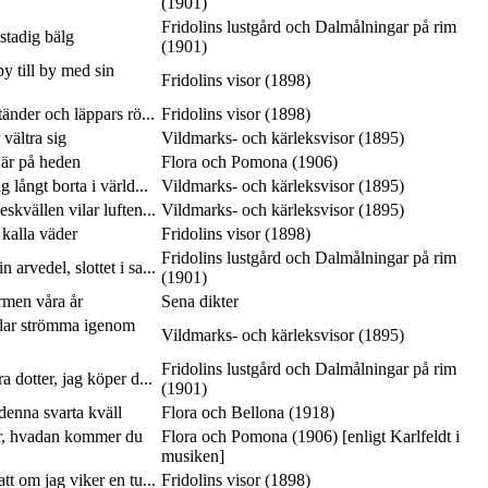
(1901)
Fridolins lustgård och Dalmålningar på rim
 stadig bälg
(1901)
y till by med sin
Fridolins visor (1898)
tänder och läppars rö...
Fridolins visor (1898)
vältra sig
Vildmarks- och kärleksvisor (1895)
 är på heden
Flora och Pomona (1906)
 långt borta i värld...
Vildmarks- och kärleksvisor (1895)
skvällen vilar luften...
Vildmarks- och kärleksvisor (1895)
 kalla väder
Fridolins visor (1898)
Fridolins lustgård och Dalmålningar på rim
 arvedel, slottet i sa...
(1901)
rmen våra år
Sena dikter
dar strömma igenom
Vildmarks- och kärleksvisor (1895)
Fridolins lustgård och Dalmålningar på rim
a dotter, jag köper d...
(1901)
 denna svarta kväll
Flora och Bellona (1918)
, hvadan kommer du
Flora och Pomona (1906) [enligt Karlfeldt i
musiken]
tt om jag viker en tu...
Fridolins visor (1898)