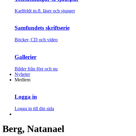
Karlfeldt m.fl. läser och sjunger
Samfundets skriftserie
Böcker, CD och video
Gallerier
Bilder från förr och nu
Nyheter
Medlem
Logga in
Logga in till din sida
Berg, Natanael