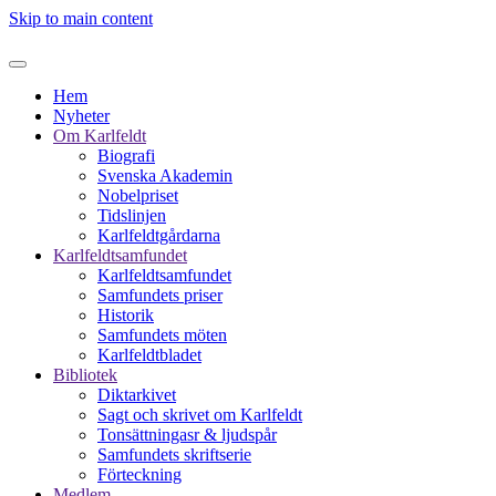
Skip to main content
Hem
Nyheter
Om Karlfeldt
Biografi
Svenska Akademin
Nobelpriset
Tidslinjen
Karlfeldtgårdarna
Karlfeldtsamfundet
Karlfeldtsamfundet
Samfundets priser
Historik
Samfundets möten
Karlfeldtbladet
Bibliotek
Diktarkivet
Sagt och skrivet om Karlfeldt
Tonsättningasr & ljudspår
Samfundets skriftserie
Förteckning
Medlem