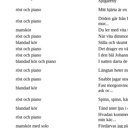
Sjugareby
röst och piano
Mitt hjärta är en
Döden går från b
röst och piano
mur...
manskör
Du ler med vita 
röst och piano
När vita dimmor 
blandad kör
Stilla och skumt
röst och piano
Det drager en väg
röst och piano
I den blå Johanne
blandad kör och piano
I natten darra de
röst och piano
Längtan heter min
röst och piano
Snabbt jagar sto
Fast morgonvin
blandad kör
ask oc...
röst och piano
Spinn, spinn, kär
blandad kör
Tänd intet ljus i
Hvadan kommer
röst och piano
min käc...
manskör med solo
Fördärvas jag pla