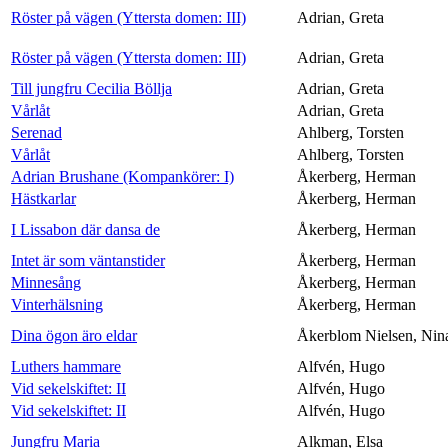
Röster på vägen (Yttersta domen: III)
Adrian, Greta
Röster på vägen (Yttersta domen: III)
Adrian, Greta
Till jungfru Cecilia Böllja
Adrian, Greta
Vårlåt
Adrian, Greta
Serenad
Ahlberg, Torsten
Vårlåt
Ahlberg, Torsten
Adrian Brushane (Kompankörer: I)
Åkerberg, Herman
Hästkarlar
Åkerberg, Herman
I Lissabon där dansa de
Åkerberg, Herman
Intet är som väntanstider
Åkerberg, Herman
Minnesång
Åkerberg, Herman
Vinterhälsning
Åkerberg, Herman
Dina ögon äro eldar
Åkerblom Nielsen, Nin
Luthers hammare
Alfvén, Hugo
Vid sekelskiftet: II
Alfvén, Hugo
Vid sekelskiftet: II
Alfvén, Hugo
Jungfru Maria
Alkman, Elsa