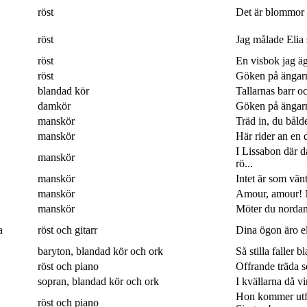
röst
Det är blommor 
röst
Jag målade Elia 
röst
En visbok jag ägn
röst
Göken på ängarna
blandad kör
Tallarnas barr o
damkör
Göken på ängarna
manskör
Träd in, du båld
manskör
Här rider an en 
I Lissabon där 
manskör
rö...
manskör
Intet är som vänt
manskör
Amour, amour! M
manskör
Möter du nordan
a
röst och gitarr
Dina ögon äro eld
baryton, blandad kör och ork
Så stilla faller b
röst och piano
Offrande träda 
sopran, blandad kör och ork
I kvällarna då v
Hon kommer utf
röst och piano