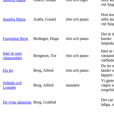
vid Sju
Hon ko
Jungfru Maria
Aulén, Gustaf
röst och piano
utför ä
vid Sju
Det är 
Fanjunkar Berg
Bedinger, Hugo
röst och piano
barske
fanjunk
Intet är
Intet är som
Bengtson, Tor
röst och piano
väntanst
väntanstider
vårflods
Du ler 
Du ler
Berg, Alfred
röst och piano
tänder 
läppars 
Vi gjute
Selinda och
Berg, Alfred
manskör
vågen s
Leander
sorgeful
Det var
De tysta sångerna
Berg, Gottfrid
tidiga, 