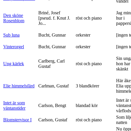
vandel
Briné, Josef
Jag min
Den sköne
[pseud. f. Knut J.
röst och piano
hur i
Rosenblom
Jo...
pappers
Sub luna
Bucht, Gunnar
orkester
[ingen t
Vinterorgel
Bucht, Gunnar
orkester
[ingen t
Sin ung
Carlberg, Carl
Ung kärlek
röst och piano
hon har
Gustaf
skänkt
Här åke
Elie himmelsfärd
Carlman, Gustaf
3 blandkörer
Elia upp 
himmele
Intet är
Intet är som
Carlson, Bengt
blandad kör
väntanst
väntanstider
vårflods
Som lilj
Blomstervisor I
Carlson, Gustaf
röst och piano
natten
Nu öpp