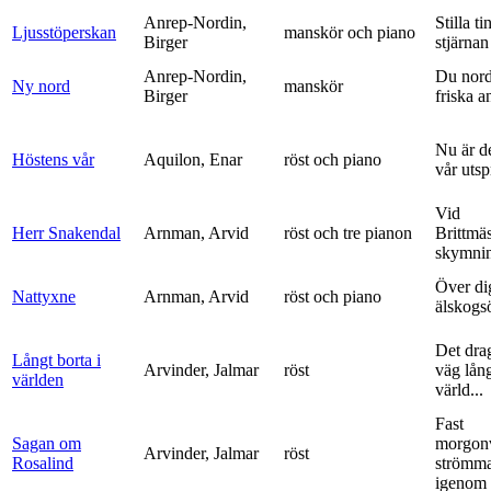
Anrep-Nordin,
Stilla ti
Ljusstöperskan
manskör och piano
Birger
stjärnan
Anrep-Nordin,
Du nor
Ny nord
manskör
Birger
friska a
Nu är de
Höstens vår
Aquilon, Enar
röst och piano
vår uts
Vid
Herr Snakendal
Arnman, Arvid
röst och tre pianon
Brittmäs
skymnin
Över di
Nattyxne
Arnman, Arvid
röst och piano
älskogs
Det dra
Långt borta i
Arvinder, Jalmar
röst
väg lång
världen
värld...
Fast
Sagan om
morgon
Arvinder, Jalmar
röst
Rosalind
strömma
igenom 