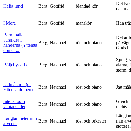
Det lyse
Helig lund
Berg, Gottfrid
blandad kör
dalarna
I Mora
Berg, Gottfrid
manskör
Han trä
Barn, hålla
Det är 
varandra i
Berg, Natanael
röst och piano
på vägen
händerna (Yttersta
Guds h
domen:...
Sjung, s
Böljeby-vals
Berg, Natanael
röst och piano
alarna, 
storm, d
Dalmålaren (ur
Berg, Natanael
röst och piano
Jag mål
Yttersta domen)
Intet är som
Gleicht
Berg, Natanael
röst och piano
väntanstider
nichts
Längtan
Längtan heter min
Berg, Natanael
röst och orkester
min arv
arvedel
slottet i 