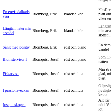
Fördärv
En envis dalkarls
Blomberg, Erik
blandad kör
platt om
visa
viker en 
Längtan
Längtan heter min
Blomberg, Erik
blandad kör
min arv
arvedel
slottet i 
En dam 
Sång med positiv
Blomberg, Erik
röst och piano
vandel
Som lilj
Blomstervisor I
Blomquist, Josef
röst och piano
natten
Min strå
Fiskarvisa
Blomquist, Josef
röst och luta
glad, mi
bjärt
O ljuvli
I passionsveckan
Blomquist, Josef
röst och luta
ljuvligh
krona
Jag går
Josep i skogen
Blomquist, Josef
röst och luta
nöt i V
löt