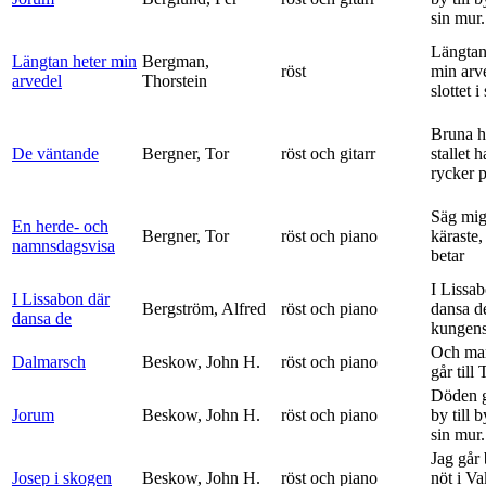
sin mur.
Längtan
Längtan heter min
Bergman,
röst
min arv
arvedel
Thorstein
slottet i 
Bruna h
De väntande
Bergner, Tor
röst och gitarr
stallet 
rycker p
Säg mig
En herde- och
Bergner, Tor
röst och piano
käraste,
namnsdagsvisa
betar
I Lissa
I Lissabon där
Bergström, Alfred
röst och piano
dansa d
dansa de
kungens 
Och ma
Dalmarsch
Beskow, John H.
röst och piano
går till
Döden g
Jorum
Beskow, John H.
röst och piano
by till 
sin mur.
Jag går
Josep i skogen
Beskow, John H.
röst och piano
nöt i V