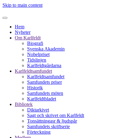
Skip to main content
Hem
Nyheter
Om Karlfeldt
Biografi
Svenska Akademin
Nobelpriset
Tidslinjen
Karlfeldtgårdarna
Karlfeldtsamfundet
Karlfeldtsamfundet
Samfundets priser
Historik
Samfundets möten
Karlfeldtbladet
Bibliotek
Diktarkivet
Sagt och skrivet om Karlfeldt
Tonsättningasr & ljudspår
Samfundets skriftserie
Förteckning
Medlem