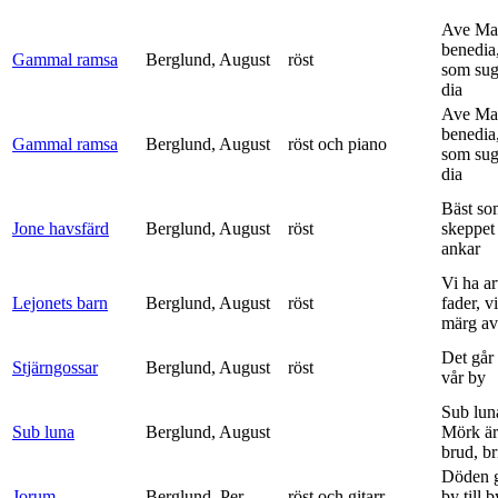
Ave Mar
benedia
Gammal ramsa
Berglund, August
röst
som sug
dia
Ave Mar
benedia
Gammal ramsa
Berglund, August
röst och piano
som sug
dia
Bäst so
Jone havsfärd
Berglund, August
röst
skeppet 
ankar
Vi ha ar
Lejonets barn
Berglund, August
röst
fader, v
märg av 
Det går e
Stjärngossar
Berglund, August
röst
vår by
Sub lun
Sub luna
Berglund, August
Mörk är
brud, br
Döden g
Jorum
Berglund, Per
röst och gitarr
by till 