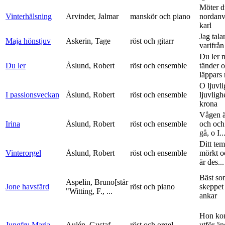
Möter d
Vinterhälsning
Arvinder, Jalmar
manskör och piano
nordanv
karl
Jag tala
Maja hönstjuv
Askerin, Tage
röst och gitarr
varifrå
Du ler 
Du ler
Åslund, Robert
röst och ensemble
tänder 
läppars 
O ljuvli
I passionsveckan
Åslund, Robert
röst och ensemble
ljuvligh
krona
Vågen ä
Irina
Åslund, Robert
röst och ensemble
och och
gå, o I..
Ditt tem
Vinterorgel
Åslund, Robert
röst och ensemble
mörkt o
är des...
Bäst so
Aspelin, Bruno[står
Jone havsfärd
röst och piano
skeppet 
"Witting, F., ...
ankar
Hon ko
Jungfru Maria
Aulén, Gustaf
röst och orgel
utför ä