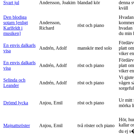
Svart jul
Andersson, Joakim
blandad kör
denna s
kväll
Den blodiga
Hvadan
sotarn [enligt
Andersson,
kommer
röst och piano
Karlfeldt i
Richard
hvadan
musiken]
du min k
Fördärv
En envis dalkarls
Andrén, Adolf
manskör med solo
platt om
visa
viker en 
Fördärv
En envis dalkarls
Andrén, Adolf
röst och piano
platt om
visa
viker en 
Vi gjute
Selinda och
Andrén, Adolf
röst och piano
vågen s
Leander
sorgeful
Ur mitt 
Drömd lycka
Anjou, Emil
röst och piano
mörka l
Hör, hu
kallar o
Majnattsröster
Anjou, Emil
två röster och piano
du ej s�