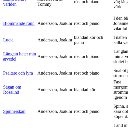
röst och piano
väg lång
världen
Tommy
värld...
I den bl
Blommande rönn
Andersson, Joakim
röst och piano
Johanne
vilar luf
blandad kör och
I natten
Lucia
Andersson, Joakim
piano
kalla vä
Längtan
Längtan heter min
Andersson, Joakim
röst och piano
min arv
arvedel
slottet i 
Snabbt 
Psaltare och lyra
Andersson, Joakim
röst och piano
stormen
Fast
Sagan om
morgon
Andersson, Joakim
blandad kör
Rosalind
strömm
igenom 
Spinn, 
Spinnerskan
Andersson, Joakim
röst och piano
kära dot
köper d.
Tänd int