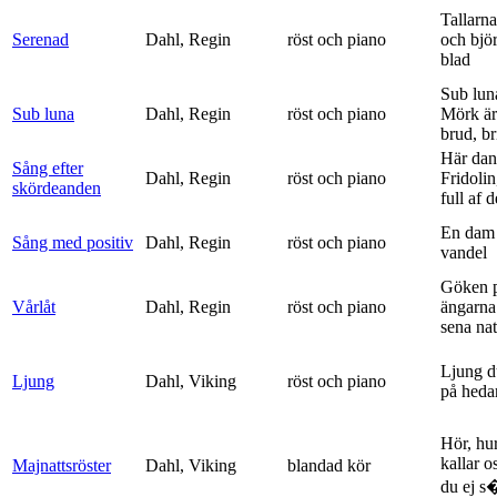
Tallarna
Serenad
Dahl, Regin
röst och piano
och bjö
blad
Sub lun
Sub luna
Dahl, Regin
röst och piano
Mörk är
brud, br
Här dan
Sång efter
Dahl, Regin
röst och piano
Fridolin
skördeanden
full af d
En dam 
Sång med positiv
Dahl, Regin
röst och piano
vandel
Göken 
Vårlåt
Dahl, Regin
röst och piano
ängarna 
sena nat
Ljung d
Ljung
Dahl, Viking
röst och piano
på heda
Hör, hu
kallar o
Majnattsröster
Dahl, Viking
blandad kör
du ej s�