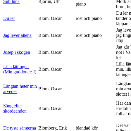
Sub luna
Björlin, Ulf
Mörk är
piano
brud, br
Du ler 
Du ler
Blom, Oscar
röst och piano
tänder 
läppars 
Jag leve
Jag lever allena
Blom, Oscar
röst och piano
jag fing
flöjt
Jag går
Josep i skogen
Blom, Oscar
nöt i V
löt
Lilla lä
Lilla lättingen
Blom, Oscar
min, lill
(Min guddotter: I)
lättinge
Längtan
Längtan heter min
Blom, Oscar
min arv
arvedel
slottet i 
Här dan
Sång efter
Blom, Oscar
Fridolin
skördeanden
full af d
Det var
De tysta sångerna
Blomberg, Erik
blandad kör
tidiga, 