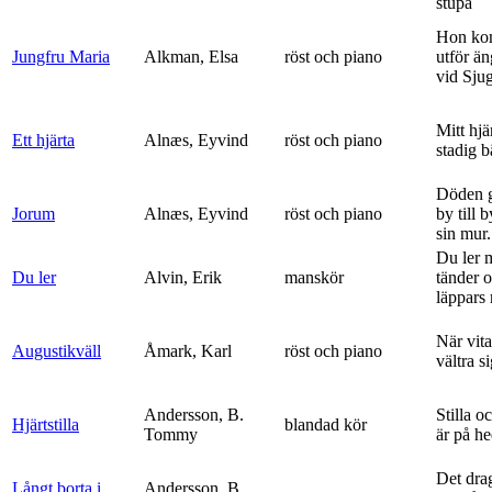
stupa
Hon ko
Jungfru Maria
Alkman, Elsa
röst och piano
utför ä
vid Sju
Mitt hjä
Ett hjärta
Alnæs, Eyvind
röst och piano
stadig b
Döden g
Jorum
Alnæs, Eyvind
röst och piano
by till 
sin mur.
Du ler 
Du ler
Alvin, Erik
manskör
tänder 
läppars 
När vit
Augustikväll
Åmark, Karl
röst och piano
vältra s
Andersson, B.
Stilla o
Hjärtstilla
blandad kör
Tommy
är på h
Det dra
Långt borta i
Andersson, B.