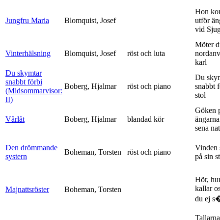
Hon ko
Jungfru Maria
Blomquist, Josef
utför ä
vid Sju
Möter d
Vinterhälsning
Blomquist, Josef
röst och luta
nordanv
karl
Du skymtar
Du sky
snabbt förbi
Boberg, Hjalmar
röst och piano
snabbt 
(Midsommarvisor:
stol
II)
Göken 
Vårlåt
Boberg, Hjalmar
blandad kör
ängarna 
sena nat
Den drömmande
Vinden 
Boheman, Torsten
röst och piano
systern
på sin s
Hör, hu
kallar o
Majnattsröster
Boheman, Torsten
du ej s�
Tallarna