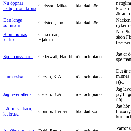
Nu öppnar
nattglim
Carlsson, Mikael
blandad kör
nattglim sin krona
krona i
åkrarna.
Den långa
Näckens
Carlstedt, Jan
blandad kör
sommarn
dyker i
När Ph
Blommornas
Casserman,
skön Fl
kärlek
Hjalmar
besöker
Jag är 
Spelmansvisor I
Cederwall, Harald
röst och piano
spelma
Det är ej
minnes,
Humlevisa
Cervin, K.A.
röst och piano
l�...
Jag leve
Jag lever allena
Cervin, K.A.
röst och piano
jag fing
flöjt
Jag hör 
Låt brusa, barn,
Connor, Herbert
blandad kör
brusa i
låt brusa
korn och
Varför si
Aspåkers-polska
Dahl, Regin
röst och piano