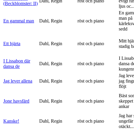
Dahl, Regin
röst och piano
evigt ra
(Beckblomster: II)
ljus oc..
En gam
man på
En gammal man
Dahl, Regin
röst och piano
kärleks
sedd
Mitt hjä
Ett hjärta
Dahl, Regin
röst och piano
stadig b
I Lissa
I Lissabon där
Dahl, Regin
röst och piano
dansa d
dansa de
kungens 
Jag leve
Jag lever allena
Dahl, Regin
röst och piano
jag fing
flöjt
Bäst so
Jone havsfärd
Dahl, Regin
röst och piano
skeppet 
ankar
Jag har s
Kanske!
Dahl, Regin
röst och piano
ungefär 
otäckt...