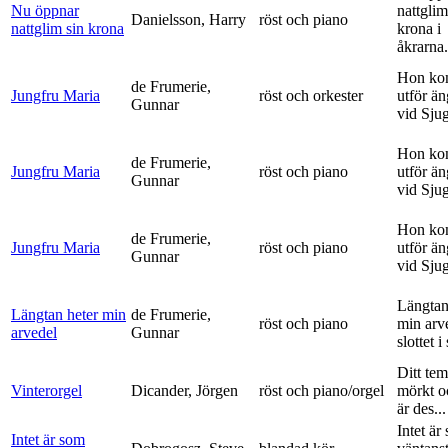
Nu öppnar
nattglim
Danielsson, Harry
röst och piano
nattglim sin krona
krona i
åkrarna.
Hon ko
de Frumerie,
Jungfru Maria
röst och orkester
utför ä
Gunnar
vid Sju
Hon ko
de Frumerie,
Jungfru Maria
röst och piano
utför ä
Gunnar
vid Sju
Hon ko
de Frumerie,
Jungfru Maria
röst och piano
utför ä
Gunnar
vid Sju
Längtan
Längtan heter min
de Frumerie,
röst och piano
min arv
arvedel
Gunnar
slottet i 
Ditt tem
Vinterorgel
Dicander, Jörgen
röst och piano/orgel
mörkt o
är des...
Intet är
Intet är som