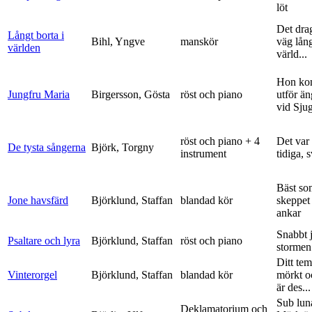
löt
Det dra
Långt borta i
Bihl, Yngve
manskör
väg lång
världen
värld...
Hon ko
Jungfru Maria
Birgersson, Gösta
röst och piano
utför ä
vid Sju
röst och piano + 4
Det var
De tysta sångerna
Björk, Torgny
instrument
tidiga, 
Bäst so
Jone havsfärd
Björklund, Staffan
blandad kör
skeppet 
ankar
Snabbt 
Psaltare och lyra
Björklund, Staffan
röst och piano
stormen
Ditt tem
Vinterorgel
Björklund, Staffan
blandad kör
mörkt o
är des...
Sub lun
Deklamatorium och