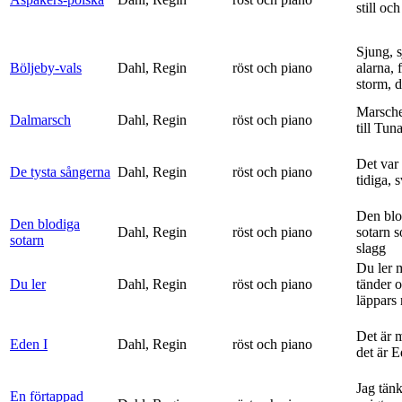
still och
Sjung, s
Böljeby-vals
Dahl, Regin
röst och piano
alarna, 
storm, d
Marsche
Dalmarsch
Dahl, Regin
röst och piano
till Tun
Det var
De tysta sångerna
Dahl, Regin
röst och piano
tidiga, 
Den blo
Den blodiga
Dahl, Regin
röst och piano
sotarn 
sotarn
slagg
Du ler 
Du ler
Dahl, Regin
röst och piano
tänder 
läppars 
Det är 
Eden I
Dahl, Regin
röst och piano
det är 
Jag tän
En förtappad