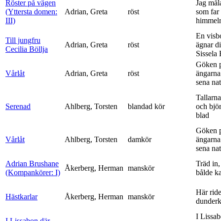
Röster på vägen
Jag mål
(Yttersta domen:
Adrian, Greta
röst
som far t
III)
himmelr
En visb
Till jungfru
Adrian, Greta
röst
ägnar di
Cecilia Böllja
Sissela B
Göken 
Vårlåt
Adrian, Greta
röst
ängarna 
sena nat
Tallarna
Serenad
Ahlberg, Torsten
blandad kör
och bjö
blad
Göken 
Vårlåt
Ahlberg, Torsten
damkör
ängarna 
sena nat
Adrian Brushane
Träd in,
Åkerberg, Herman
manskör
(Kompankörer: I)
bålde ka
Här ride
Hästkarlar
Åkerberg, Herman
manskör
dunderk
I Lissa
I Lissabon där