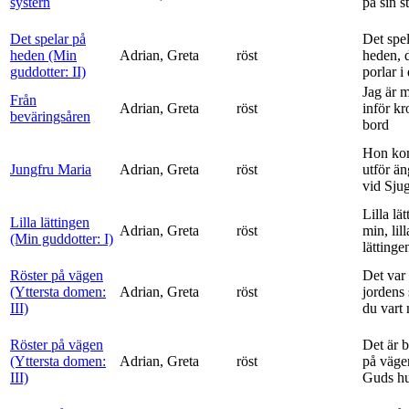
systern
på sin s
Det spelar på
Det spe
heden (Min
Adrian, Greta
röst
heden, 
guddotter: II)
porlar i
Jag är 
Från
Adrian, Greta
röst
inför k
beväringsåren
bord
Hon ko
Jungfru Maria
Adrian, Greta
röst
utför ä
vid Sju
Lilla lä
Lilla lättingen
Adrian, Greta
röst
min, lill
(Min guddotter: I)
lättinge
Röster på vägen
Det var 
(Yttersta domen:
Adrian, Greta
röst
jordens 
III)
du vart 
Röster på vägen
Det är 
(Yttersta domen:
Adrian, Greta
röst
på vägen
III)
Guds h