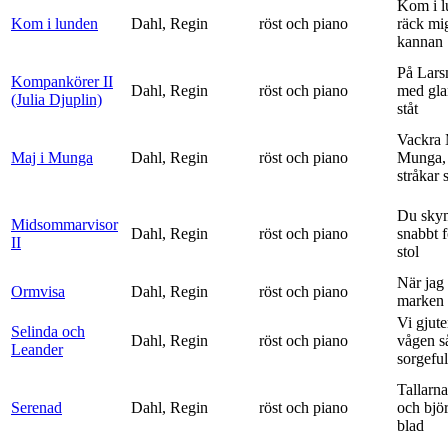
Kom i l
Kom i lunden
Dahl, Regin
röst och piano
räck mi
kannan
På Lars
Kompankörer II
Dahl, Regin
röst och piano
med gla
(Julia Djuplin)
ståt
Vackra 
Maj i Munga
Dahl, Regin
röst och piano
Munga, 
stråkar s
Du sky
Midsommarvisor
Dahl, Regin
röst och piano
snabbt 
II
stol
När jag 
Ormvisa
Dahl, Regin
röst och piano
marken 
Vi gjute
Selinda och
Dahl, Regin
röst och piano
vågen s
Leander
sorgeful
Tallarna
Serenad
Dahl, Regin
röst och piano
och bjö
blad