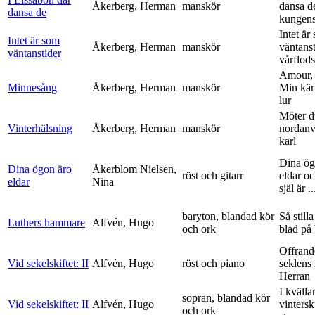
Åkerberg, Herman
manskör
dansa d
dansa de
kungens 
Intet är
Intet är som
Åkerberg, Herman
manskör
väntanst
väntanstider
vårflods
Amour,
Minnesång
Åkerberg, Herman
manskör
Min kär
lur
Möter d
Vinterhälsning
Åkerberg, Herman
manskör
nordanv
karl
Dina ög
Dina ögon äro
Åkerblom Nielsen,
röst och gitarr
eldar o
eldar
Nina
själ är ..
baryton, blandad kör
Så stilla
Luthers hammare
Alfvén, Hugo
och ork
blad på
Offrand
Vid sekelskiftet: II
Alfvén, Hugo
röst och piano
seklens
Herran
I kvälla
sopran, blandad kör
Vid sekelskiftet: II
Alfvén, Hugo
vinters
och ork