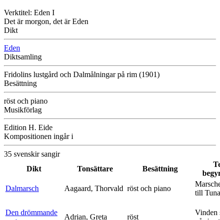
Verktitel: Eden I
Det är morgon, det är Eden
Dikt
Eden
Diktsamling
Fridolins lustgård och Dalmålningar på rim (1901)
Besättning
röst och piano
Musikförlag
Edition H. Eide
Kompositionen ingår i
35 svenskir sangir
T
Dikt
Tonsättare
Besättning
begy
Marsche
Dalmarsch
Aagaard, Thorvald
röst och piano
till Tun
Den drömmande
Vinden 
Adrian, Greta
röst