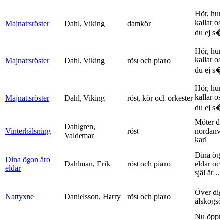
Hör, hu
kallar o
Majnattsröster
Dahl, Viking
damkör
du ej s�
Hör, hu
kallar o
Majnattsröster
Dahl, Viking
röst och piano
du ej s�
Hör, hu
kallar o
Majnattsröster
Dahl, Viking
röst, kör och orkester
du ej s�
Möter d
Dahlgren,
Vinterhälsning
röst
nordanv
Valdemar
karl
Dina ög
Dina ögon äro
Dahlman, Erik
röst och piano
eldar o
eldar
själ är ..
Över di
Nattyxne
Danielsson, Harry
röst och piano
älskogs
Nu öpp