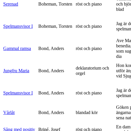
Serenad
Boheman, Torsten
röst och piano
och bjö
blad
Jag är 
Spelmansvisor I
Boheman, Torsten
röst och piano
spelma
Ave Mar
benedia
Gammal ramsa
Bond, Anders
röst och piano
som sug
dia
Hon ko
deklaratorium och
Jungfru Maria
Bond, Anders
utför ä
orgel
vid Sju
Jag är 
Spelmansvisor I
Bond, Anders
röst och piano
spelma
Göken 
Vårlåt
Bond, Anders
blandad kör
ängarna 
sena nat
En dam 
Sång med positiv
Briné, Josef
röst och piano