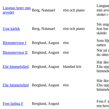
Längtan
Längtan heter min
Berg, Natanael
röst och piano
min arv
arvedel
slottet i 
Sin ung
Ung kärlek
Berg, Natanael
röst och piano
hon har
skänkt
Som lilj
Blomstervisor I
Berglund, August
röst
natten
När på 
Blomstervisor II
Berglund, August
röst
du sitter
Här åke
Elie himmelsfärd
Berglund, August
blandad kör
Elia upp 
himmele
Här åke
Elie himmelsfärd
Berglund, August
röst
Elia upp 
himmele
Fem F 
Fem farliga F
Berglund, August
mycken 