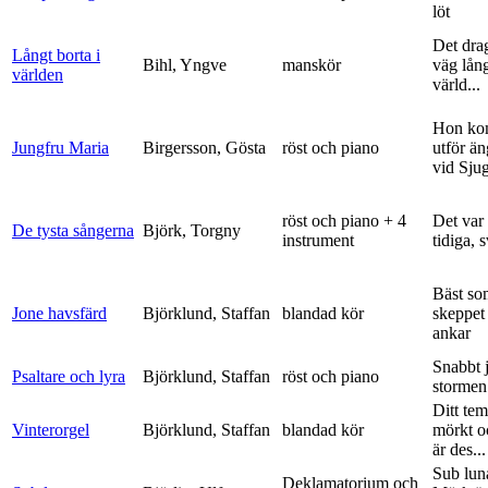
löt
Det dra
Långt borta i
Bihl, Yngve
manskör
väg lång
världen
värld...
Hon ko
Jungfru Maria
Birgersson, Gösta
röst och piano
utför ä
vid Sju
röst och piano + 4
Det var
De tysta sångerna
Björk, Torgny
instrument
tidiga, 
Bäst so
Jone havsfärd
Björklund, Staffan
blandad kör
skeppet 
ankar
Snabbt 
Psaltare och lyra
Björklund, Staffan
röst och piano
stormen
Ditt tem
Vinterorgel
Björklund, Staffan
blandad kör
mörkt o
är des...
Sub lun
Deklamatorium och