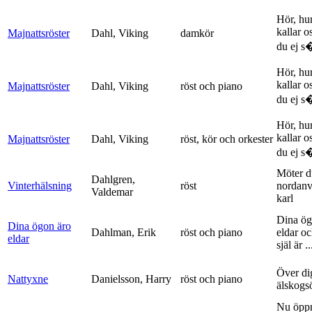
Hör, hu
kallar o
Majnattsröster
Dahl, Viking
damkör
du ej s�
Hör, hu
kallar o
Majnattsröster
Dahl, Viking
röst och piano
du ej s�
Hör, hu
kallar o
Majnattsröster
Dahl, Viking
röst, kör och orkester
du ej s�
Möter d
Dahlgren,
Vinterhälsning
röst
nordanv
Valdemar
karl
Dina ög
Dina ögon äro
Dahlman, Erik
röst och piano
eldar o
eldar
själ är ..
Över di
Nattyxne
Danielsson, Harry
röst och piano
älskogs
Nu öpp