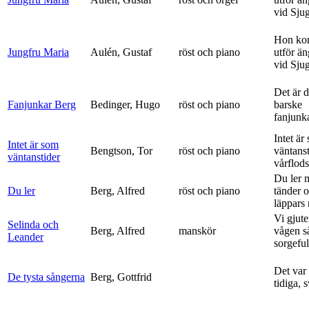
vid Sju
Hon ko
Jungfru Maria
Aulén, Gustaf
röst och piano
utför ä
vid Sju
Det är 
Fanjunkar Berg
Bedinger, Hugo
röst och piano
barske
fanjunk
Intet är
Intet är som
Bengtson, Tor
röst och piano
väntanst
väntanstider
vårflods
Du ler 
Du ler
Berg, Alfred
röst och piano
tänder 
läppars 
Vi gjute
Selinda och
Berg, Alfred
manskör
vågen s
Leander
sorgeful
Det var
De tysta sångerna
Berg, Gottfrid
tidiga, 