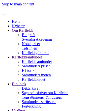
Skip to main content
Hem
Nyheter
Om Karlfeldt
Biografi
Svenska Akademin
Nobelpriset
Tidslinjen
Karlfeldtgårdarna
Karlfeldtsamfundet
Karlfeldtsamfundet
Samfundets priser
Historik
Samfundets möten
Karlfeldtbladet
Bibliotek
Diktarkivet
Sagt och skrivet om Karlfeldt
Tonsättningasr & ljudspår
Samfundets skriftserie
Förteckning
Medlem