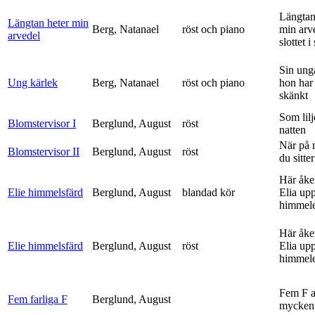
Längtan
Längtan heter min
Berg, Natanael
röst och piano
min arv
arvedel
slottet i 
Sin ung
Ung kärlek
Berg, Natanael
röst och piano
hon har
skänkt
Som lilj
Blomstervisor I
Berglund, August
röst
natten
När på 
Blomstervisor II
Berglund, August
röst
du sitter
Här åke
Elie himmelsfärd
Berglund, August
blandad kör
Elia upp 
himmele
Här åke
Elie himmelsfärd
Berglund, August
röst
Elia upp 
himmele
Fem F 
Fem farliga F
Berglund, August
mycken 