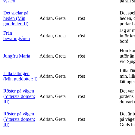
systern
på sin s
Det spelar på
Det spe
heden (Min
Adrian, Greta
röst
heden, 
guddotter: II)
porlar i
Jag är 
Från
Adrian, Greta
röst
inför k
beväringsåren
bord
Hon ko
Jungfru Maria
Adrian, Greta
röst
utför ä
vid Sju
Lilla lä
Lilla lättingen
Adrian, Greta
röst
min, lill
(Min guddotter: I)
lättinge
Röster på vägen
Det var 
(Yttersta domen:
Adrian, Greta
röst
jordens 
III)
du vart 
Röster på vägen
Det är 
(Yttersta domen:
Adrian, Greta
röst
på vägen
III)
Guds h