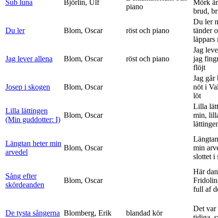
Sub luna
Björlin, Ulf
Mörk är
piano
brud, br
Du ler 
Du ler
Blom, Oscar
röst och piano
tänder 
läppars 
Jag leve
Jag lever allena
Blom, Oscar
röst och piano
jag fing
flöjt
Jag går
Josep i skogen
Blom, Oscar
nöt i V
löt
Lilla lä
Lilla lättingen
Blom, Oscar
min, lill
(Min guddotter: I)
lättinge
Längtan
Längtan heter min
Blom, Oscar
min arv
arvedel
slottet i 
Här dan
Sång efter
Blom, Oscar
Fridolin
skördeanden
full af d
Det var
De tysta sångerna
Blomberg, Erik
blandad kör
tidiga, 