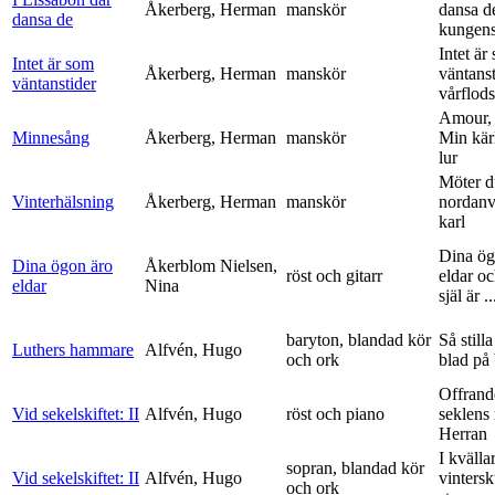
Åkerberg, Herman
manskör
dansa d
dansa de
kungens 
Intet är
Intet är som
Åkerberg, Herman
manskör
väntanst
väntanstider
vårflods
Amour,
Minnesång
Åkerberg, Herman
manskör
Min kär
lur
Möter d
Vinterhälsning
Åkerberg, Herman
manskör
nordanv
karl
Dina ög
Dina ögon äro
Åkerblom Nielsen,
röst och gitarr
eldar o
eldar
Nina
själ är ..
baryton, blandad kör
Så stilla
Luthers hammare
Alfvén, Hugo
och ork
blad på
Offrand
Vid sekelskiftet: II
Alfvén, Hugo
röst och piano
seklens
Herran
I kvälla
sopran, blandad kör
Vid sekelskiftet: II
Alfvén, Hugo
vinters
och ork