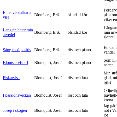
Fördärv
En envis dalkarls
Blomberg, Erik
blandad kör
platt om
visa
viker en 
Längtan
Längtan heter min
Blomberg, Erik
blandad kör
min arv
arvedel
slottet i 
En dam 
Sång med positiv
Blomberg, Erik
röst och piano
vandel
Som lilj
Blomstervisor I
Blomquist, Josef
röst och piano
natten
Min strå
Fiskarvisa
Blomquist, Josef
röst och luta
glad, mi
bjärt
O ljuvli
I passionsveckan
Blomquist, Josef
röst och luta
ljuvligh
krona
Jag går
Josep i skogen
Blomquist, Josef
röst och luta
nöt i V
löt