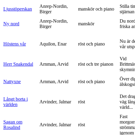
Anrep-Nordin,
Stilla ti
Ljusstöperskan
manskör och piano
Birger
stjärnan
Anrep-Nordin,
Du nor
Ny nord
manskör
Birger
friska a
Nu är de
Höstens vår
Aquilon, Enar
röst och piano
vår uts
Vid
Herr Snakendal
Arnman, Arvid
röst och tre pianon
Brittmäs
skymnin
Över di
Nattyxne
Arnman, Arvid
röst och piano
älskogs
Det dra
Långt borta i
Arvinder, Jalmar
röst
väg lång
världen
värld...
Fast
Sagan om
morgon
Arvinder, Jalmar
röst
Rosalind
strömma
igenom 