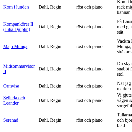
Kom i l
Kom i lunden
Dahl, Regin
röst och piano
räck mi
kannan
På Lars
Kompankörer II
Dahl, Regin
röst och piano
med gla
(Julia Djuplin)
ståt
Vackra 
Maj i Munga
Dahl, Regin
röst och piano
Munga, 
stråkar s
Du sky
Midsommarvisor
Dahl, Regin
röst och piano
snabbt 
II
stol
När jag 
Ormvisa
Dahl, Regin
röst och piano
marken 
Vi gjute
Selinda och
Dahl, Regin
röst och piano
vågen s
Leander
sorgeful
Tallarna
Serenad
Dahl, Regin
röst och piano
och bjö
blad