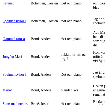
Serenad
Boheman, Torsten
röst och piano
och bjö
blad
Jag är 
Spelmansvisor I
Boheman, Torsten
röst och piano
spelma
Ave Mar
benedia
Gammal ramsa
Bond, Anders
röst och piano
som sug
dia
Hon ko
deklaratorium och
Jungfru Maria
Bond, Anders
utför ä
orgel
vid Sju
Jag är 
Spelmansvisor I
Bond, Anders
röst och piano
spelma
Göken 
Vårlåt
Bond, Anders
blandad kör
ängarna 
sena nat
En dam 
Sång med positiv
Briné, Josef
röst och piano