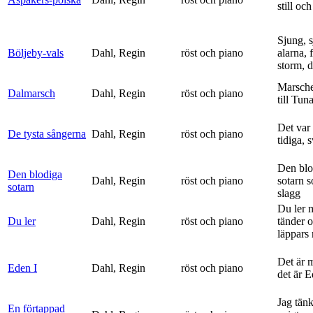
still och
Sjung, s
Böljeby-vals
Dahl, Regin
röst och piano
alarna, 
storm, d
Marsche
Dalmarsch
Dahl, Regin
röst och piano
till Tun
Det var
De tysta sångerna
Dahl, Regin
röst och piano
tidiga, 
Den blo
Den blodiga
Dahl, Regin
röst och piano
sotarn 
sotarn
slagg
Du ler 
Du ler
Dahl, Regin
röst och piano
tänder 
läppars 
Det är 
Eden I
Dahl, Regin
röst och piano
det är 
Jag tän
En förtappad