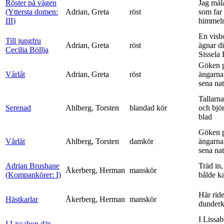
Röster på vägen
Jag mål
(Yttersta domen:
Adrian, Greta
röst
som far t
III)
himmelr
En visb
Till jungfru
Adrian, Greta
röst
ägnar di
Cecilia Böllja
Sissela B
Göken 
Vårlåt
Adrian, Greta
röst
ängarna 
sena nat
Tallarna
Serenad
Ahlberg, Torsten
blandad kör
och bjö
blad
Göken 
Vårlåt
Ahlberg, Torsten
damkör
ängarna 
sena nat
Adrian Brushane
Träd in,
Åkerberg, Herman
manskör
(Kompankörer: I)
bålde ka
Här ride
Hästkarlar
Åkerberg, Herman
manskör
dunderk
I Lissa
I Lissabon där