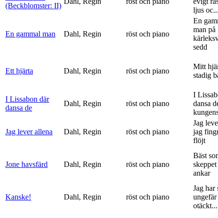
Dahl, Regin
röst och piano
evigt ra
(Beckblomster: II)
ljus oc..
En gam
man på
En gammal man
Dahl, Regin
röst och piano
kärleks
sedd
Mitt hjä
Ett hjärta
Dahl, Regin
röst och piano
stadig b
I Lissa
I Lissabon där
Dahl, Regin
röst och piano
dansa d
dansa de
kungens 
Jag leve
Jag lever allena
Dahl, Regin
röst och piano
jag fing
flöjt
Bäst so
Jone havsfärd
Dahl, Regin
röst och piano
skeppet 
ankar
Jag har s
Kanske!
Dahl, Regin
röst och piano
ungefär 
otäckt...