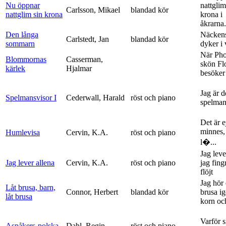
Nu öppnar
nattglim
Carlsson, Mikael
blandad kör
nattglim sin krona
krona i
åkrarna.
Den långa
Näckens
Carlstedt, Jan
blandad kör
sommarn
dyker i
När Ph
Blommornas
Casserman,
skön Fl
kärlek
Hjalmar
besöker
Jag är 
Spelmansvisor I
Cederwall, Harald
röst och piano
spelma
Det är ej
minnes,
Humlevisa
Cervin, K.A.
röst och piano
l�...
Jag leve
Jag lever allena
Cervin, K.A.
röst och piano
jag fing
flöjt
Jag hör 
Låt brusa, barn,
Connor, Herbert
blandad kör
brusa i
låt brusa
korn och
Varför si
Aspåkers-polska
Dahl, Regin
röst och piano