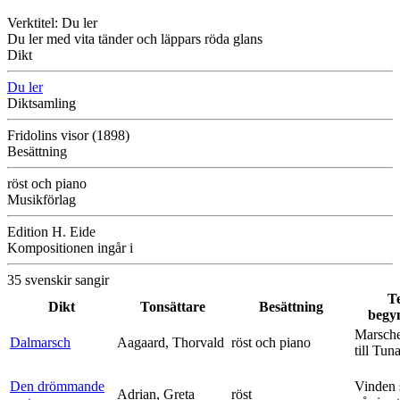
Verktitel: Du ler
Du ler med vita tänder och läppars röda glans
Dikt
Du ler
Diktsamling
Fridolins visor (1898)
Besättning
röst och piano
Musikförlag
Edition H. Eide
Kompositionen ingår i
35 svenskir sangir
T
Dikt
Tonsättare
Besättning
begy
Marsche
Dalmarsch
Aagaard, Thorvald
röst och piano
till Tun
Den drömmande
Vinden 
Adrian, Greta
röst