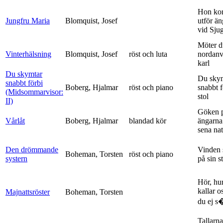
Hon ko
Jungfru Maria
Blomquist, Josef
utför ä
vid Sju
Möter d
Vinterhälsning
Blomquist, Josef
röst och luta
nordanv
karl
Du skymtar
Du sky
snabbt förbi
Boberg, Hjalmar
röst och piano
snabbt 
(Midsommarvisor:
stol
II)
Göken 
Vårlåt
Boberg, Hjalmar
blandad kör
ängarna 
sena nat
Den drömmande
Vinden 
Boheman, Torsten
röst och piano
systern
på sin s
Hör, hu
kallar o
Majnattsröster
Boheman, Torsten
du ej s�
Tallarna