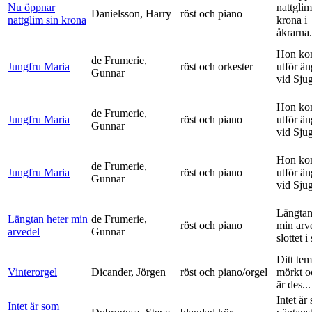
Nu öppnar
nattglim
Danielsson, Harry
röst och piano
nattglim sin krona
krona i
åkrarna.
Hon ko
de Frumerie,
Jungfru Maria
röst och orkester
utför ä
Gunnar
vid Sju
Hon ko
de Frumerie,
Jungfru Maria
röst och piano
utför ä
Gunnar
vid Sju
Hon ko
de Frumerie,
Jungfru Maria
röst och piano
utför ä
Gunnar
vid Sju
Längtan
Längtan heter min
de Frumerie,
röst och piano
min arv
arvedel
Gunnar
slottet i 
Ditt tem
Vinterorgel
Dicander, Jörgen
röst och piano/orgel
mörkt o
är des...
Intet är
Intet är som