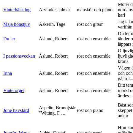
Möter d
Vinterhälsning
Arvinder, Jalmar
manskör och piano
nordanv
karl
Jag tala
Maja hönstjuv
Askerin, Tage
röst och gitarr
varifrå
Du ler 
Du ler
Åslund, Robert
röst och ensemble
tänder 
läppars 
O ljuvli
I passionsveckan
Åslund, Robert
röst och ensemble
ljuvligh
krona
Vågen ä
Irina
Åslund, Robert
röst och ensemble
och och
gå, o I..
Ditt tem
Vinterorgel
Åslund, Robert
röst och ensemble
mörkt o
är des...
Bäst so
Aspelin, Bruno[står
Jone havsfärd
röst och piano
skeppet 
"Witting, F., ...
ankar
Hon ko
Jungfru Maria
Aulén, Gustaf
röst och orgel
utför ä