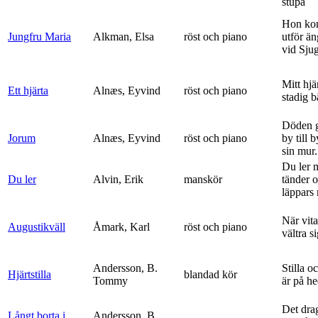
stupa
Hon ko
Jungfru Maria
Alkman, Elsa
röst och piano
utför ä
vid Sju
Mitt hjä
Ett hjärta
Alnæs, Eyvind
röst och piano
stadig b
Döden g
Jorum
Alnæs, Eyvind
röst och piano
by till 
sin mur.
Du ler 
Du ler
Alvin, Erik
manskör
tänder 
läppars 
När vit
Augustikväll
Åmark, Karl
röst och piano
vältra s
Andersson, B.
Stilla o
Hjärtstilla
blandad kör
Tommy
är på h
Det dra
Långt borta i
Andersson, B.