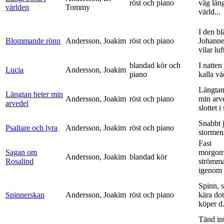
röst och piano
väg lång
världen
Tommy
värld...
I den bl
Blommande rönn
Andersson, Joakim
röst och piano
Johanne
vilar luf
blandad kör och
I natten
Lucia
Andersson, Joakim
piano
kalla vä
Längtan
Längtan heter min
Andersson, Joakim
röst och piano
min arv
arvedel
slottet i 
Snabbt 
Psaltare och lyra
Andersson, Joakim
röst och piano
stormen
Fast
Sagan om
morgon
Andersson, Joakim
blandad kör
Rosalind
strömm
igenom 
Spinn, 
Spinnerskan
Andersson, Joakim
röst och piano
kära dot
köper d.
Tänd int