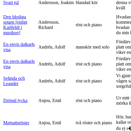
Svart jul
Andersson, Joakim
blandad kör
denna s
kväll
Den blodiga
Hvadan
sotarn [enligt
Andersson,
kommer
röst och piano
Karlfeldt i
Richard
hvadan
musiken]
du min k
Fördärv
En envis dalkarls
Andrén, Adolf
manskör med solo
platt om
visa
viker en 
Fördärv
En envis dalkarls
Andrén, Adolf
röst och piano
platt om
visa
viker en 
Vi gjute
Selinda och
Andrén, Adolf
röst och piano
vågen s
Leander
sorgeful
Ur mitt 
Drömd lycka
Anjou, Emil
röst och piano
mörka l
Hör, hu
kallar o
Majnattsröster
Anjou, Emil
två röster och piano
du ej s�