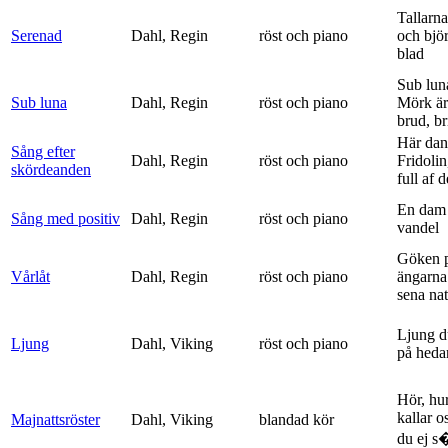
Tallarna
Serenad
Dahl, Regin
röst och piano
och bjö
blad
Sub lun
Sub luna
Dahl, Regin
röst och piano
Mörk är
brud, br
Här dan
Sång efter
Dahl, Regin
röst och piano
Fridolin
skördeanden
full af d
En dam 
Sång med positiv
Dahl, Regin
röst och piano
vandel
Göken 
Vårlåt
Dahl, Regin
röst och piano
ängarna 
sena nat
Ljung d
Ljung
Dahl, Viking
röst och piano
på heda
Hör, hu
kallar o
Majnattsröster
Dahl, Viking
blandad kör
du ej s�