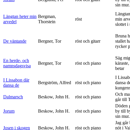
sin mur.
Längtan
Längtan heter min
Bergman,
röst
min arv
arvedel
Thorstein
slottet i 
Bruna h
De väntande
Bergner, Tor
röst och gitarr
stallet 
rycker p
Säg mig
En herde- och
Bergner, Tor
röst och piano
käraste,
namnsdagsvisa
betar
I Lissa
I Lissabon där
Bergström, Alfred
röst och piano
dansa d
dansa de
kungens 
Och ma
Dalmarsch
Beskow, John H.
röst och piano
går till
Döden g
Jorum
Beskow, John H.
röst och piano
by till 
sin mur.
Jag går
Josep i skogen
Beskow, John H.
röst och piano
nöt i V