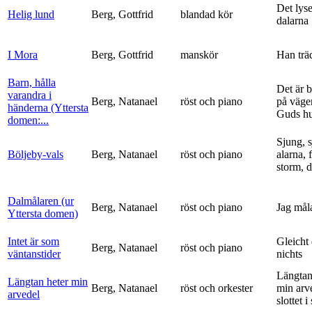
Det lyse
Helig lund
Berg, Gottfrid
blandad kör
dalarna
I Mora
Berg, Gottfrid
manskör
Han trä
Barn, hålla
Det är 
varandra i
Berg, Natanael
röst och piano
på vägen
händerna (Yttersta
Guds h
domen:...
Sjung, s
Böljeby-vals
Berg, Natanael
röst och piano
alarna, 
storm, d
Dalmålaren (ur
Berg, Natanael
röst och piano
Jag mål
Yttersta domen)
Intet är som
Gleicht
Berg, Natanael
röst och piano
väntanstider
nichts
Längtan
Längtan heter min
Berg, Natanael
röst och orkester
min arv
arvedel
slottet i 