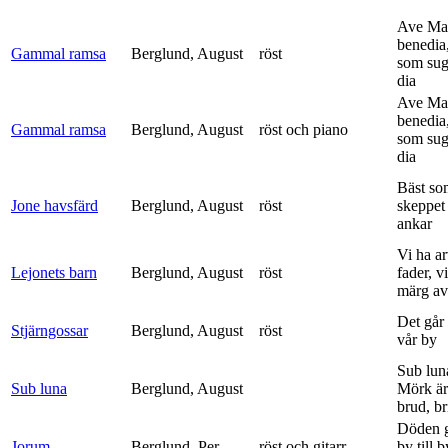
Ave Mar
benedia
Gammal ramsa
Berglund, August
röst
som sug
dia
Ave Mar
benedia
Gammal ramsa
Berglund, August
röst och piano
som sug
dia
Bäst so
Jone havsfärd
Berglund, August
röst
skeppet 
ankar
Vi ha ar
Lejonets barn
Berglund, August
röst
fader, v
märg av 
Det går e
Stjärngossar
Berglund, August
röst
vår by
Sub lun
Sub luna
Berglund, August
Mörk är
brud, br
Döden g
Jorum
Berglund, Per
röst och gitarr
by till 