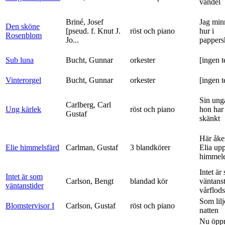
vandel
Briné, Josef
Jag min
Den sköne
[pseud. f. Knut J.
röst och piano
hur i
Rosenblom
Jo...
pappers
Sub luna
Bucht, Gunnar
orkester
[ingen t
Vinterorgel
Bucht, Gunnar
orkester
[ingen t
Sin ung
Carlberg, Carl
Ung kärlek
röst och piano
hon har
Gustaf
skänkt
Här åke
Elie himmelsfärd
Carlman, Gustaf
3 blandkörer
Elia upp 
himmele
Intet är
Intet är som
Carlson, Bengt
blandad kör
väntanst
väntanstider
vårflods
Som lilj
Blomstervisor I
Carlson, Gustaf
röst och piano
natten
Nu öpp