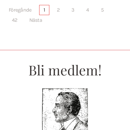
Föregånde
1
2
3
4
5
42
Nästa
Bli medlem!