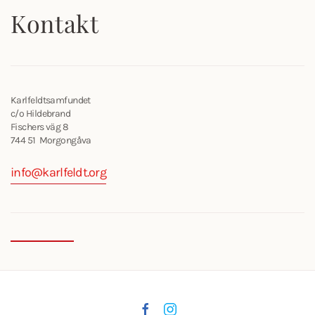
Kontakt
Karlfeldtsamfundet
c/o Hildebrand
Fischers väg 8
744 51 Morgongåva
info@karlfeldt.org