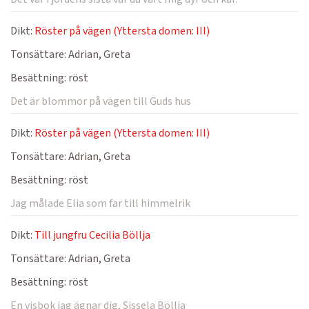
Dikt:
Röster på vägen (Yttersta domen: III)
Tonsättare:
Adrian, Greta
Besättning:
röst
Det är blommor på vägen till Guds hus
Dikt:
Röster på vägen (Yttersta domen: III)
Tonsättare:
Adrian, Greta
Besättning:
röst
Jag målade Elia som far till himmelrik
Dikt:
Till jungfru Cecilia Böllja
Tonsättare:
Adrian, Greta
Besättning:
röst
En visbok jag ägnar dig, Sissela Böllja