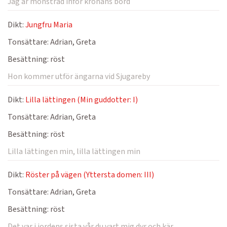
Jag är mönstrad inför kronans bord
Dikt:
Jungfru Maria
Tonsättare:
Adrian, Greta
Besättning:
röst
Hon kommer utför ängarna vid Sjugareby
Dikt:
Lilla lättingen (Min guddotter: I)
Tonsättare:
Adrian, Greta
Besättning:
röst
Lilla lättingen min, lilla lättingen min
Dikt:
Röster på vägen (Yttersta domen: III)
Tonsättare:
Adrian, Greta
Besättning:
röst
Det var i jordens sista vår du vart mig dyr och kär.