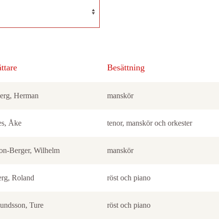
ttare
Besättning
erg, Herman
manskör
es, Åke
tenor, manskör och orkester
son-Berger, Wilhelm
manskör
erg, Roland
röst och piano
ndsson, Ture
röst och piano