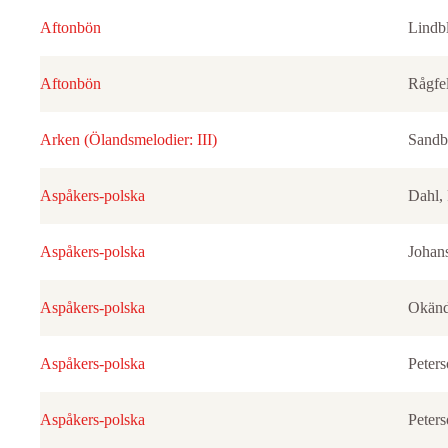
Aftonbön
Lindb
Aftonbön
Rågfel
Arken (Ölandsmelodier: III)
Sandb
Aspåkers-polska
Dahl,
Aspåkers-polska
Johan
Aspåkers-polska
Okän
Aspåkers-polska
Peter
Aspåkers-polska
Peter