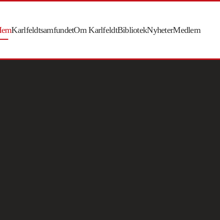
Hem
Karlfeldtsamfundet
Om Karlfeldt
Bibliotek
Nyheter
Medlem