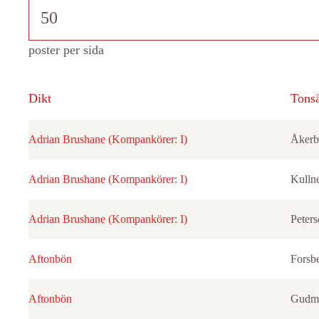
poster per sida
Dikt
Tonsä
Adrian Brushane (Kompankörer: I)
Åkerb
Adrian Brushane (Kompankörer: I)
Kulln
Adrian Brushane (Kompankörer: I)
Peter
Aftonbön
Forsb
Aftonbön
Gudmu