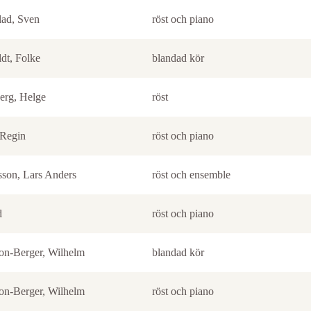
lad, Sven
röst och piano
dt, Folke
blandad kör
erg, Helge
röst
 Regin
röst och piano
sson, Lars Anders
röst och ensemble
d
röst och piano
son-Berger, Wilhelm
blandad kör
son-Berger, Wilhelm
röst och piano