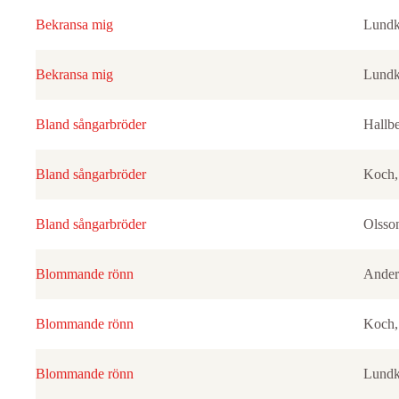
Bekransa mig
Lundkv
Bekransa mig
Lundkv
Bland sångarbröder
Hallb
Bland sångarbröder
Koch,
Bland sångarbröder
Olsson
Blommande rönn
Ander
Blommande rönn
Koch,
Blommande rönn
Lundkv