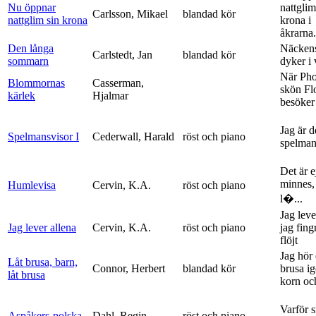
Nu öppnar
nattglim
Carlsson, Mikael
blandad kör
nattglim sin krona
krona i
åkrarna.
Den långa
Näckens
Carlstedt, Jan
blandad kör
sommarn
dyker i
När Ph
Blommornas
Casserman,
skön Fl
kärlek
Hjalmar
besöker
Jag är 
Spelmansvisor I
Cederwall, Harald
röst och piano
spelma
Det är ej
minnes,
Humlevisa
Cervin, K.A.
röst och piano
l�...
Jag leve
Jag lever allena
Cervin, K.A.
röst och piano
jag fing
flöjt
Jag hör 
Låt brusa, barn,
Connor, Herbert
blandad kör
brusa i
låt brusa
korn och
Varför si
Aspåkers-polska
Dahl, Regin
röst och piano