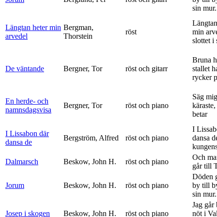
sin mur.
Längtan
Längtan heter min
Bergman,
röst
min arv
arvedel
Thorstein
slottet i 
Bruna h
De väntande
Bergner, Tor
röst och gitarr
stallet 
rycker p
Säg mig
En herde- och
Bergner, Tor
röst och piano
käraste,
namnsdagsvisa
betar
I Lissa
I Lissabon där
Bergström, Alfred
röst och piano
dansa d
dansa de
kungens 
Och ma
Dalmarsch
Beskow, John H.
röst och piano
går till
Döden g
Jorum
Beskow, John H.
röst och piano
by till 
sin mur.
Jag går
Josep i skogen
Beskow, John H.
röst och piano
nöt i V