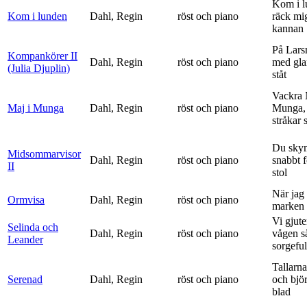
Kom i l
Kom i lunden
Dahl, Regin
röst och piano
räck mi
kannan
På Lars
Kompankörer II
Dahl, Regin
röst och piano
med gla
(Julia Djuplin)
ståt
Vackra 
Maj i Munga
Dahl, Regin
röst och piano
Munga, 
stråkar s
Du sky
Midsommarvisor
Dahl, Regin
röst och piano
snabbt 
II
stol
När jag 
Ormvisa
Dahl, Regin
röst och piano
marken 
Vi gjute
Selinda och
Dahl, Regin
röst och piano
vågen s
Leander
sorgeful
Tallarna
Serenad
Dahl, Regin
röst och piano
och bjö
blad