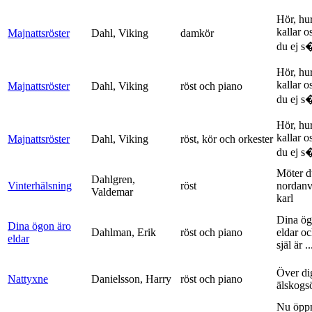
Hör, hu
kallar o
Majnattsröster
Dahl, Viking
damkör
du ej s�
Hör, hu
kallar o
Majnattsröster
Dahl, Viking
röst och piano
du ej s�
Hör, hu
kallar o
Majnattsröster
Dahl, Viking
röst, kör och orkester
du ej s�
Möter d
Dahlgren,
Vinterhälsning
röst
nordanv
Valdemar
karl
Dina ög
Dina ögon äro
Dahlman, Erik
röst och piano
eldar o
eldar
själ är ..
Över di
Nattyxne
Danielsson, Harry
röst och piano
älskogs
Nu öpp