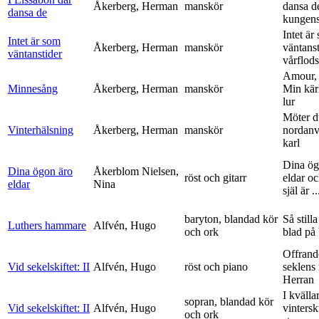
Åkerberg, Herman
manskör
dansa d
dansa de
kungens 
Intet är
Intet är som
Åkerberg, Herman
manskör
väntanst
väntanstider
vårflods
Amour,
Minnesång
Åkerberg, Herman
manskör
Min kär
lur
Möter d
Vinterhälsning
Åkerberg, Herman
manskör
nordanv
karl
Dina ög
Dina ögon äro
Åkerblom Nielsen,
röst och gitarr
eldar o
eldar
Nina
själ är ..
baryton, blandad kör
Så stilla
Luthers hammare
Alfvén, Hugo
och ork
blad på
Offrand
Vid sekelskiftet: II
Alfvén, Hugo
röst och piano
seklens
Herran
I kvälla
sopran, blandad kör
Vid sekelskiftet: II
Alfvén, Hugo
vinters
och ork