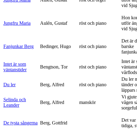
vid Sju
Hon ko
Jungfru Maria
Aulén, Gustaf
röst och piano
utför ä
vid Sju
Det är 
Fanjunkar Berg
Bedinger, Hugo
röst och piano
barske
fanjunk
Intet är
Intet är som
Bengtson, Tor
röst och piano
väntanst
väntanstider
vårflods
Du ler 
Du ler
Berg, Alfred
röst och piano
tänder 
läppars 
Vi gjute
Selinda och
Berg, Alfred
manskör
vågen s
Leander
sorgeful
Det var
De tysta sångerna
Berg, Gottfrid
tidiga, 