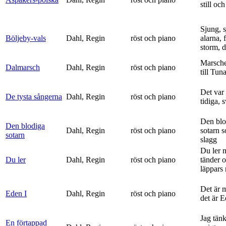
still och
Sjung, s
Böljeby-vals
Dahl, Regin
röst och piano
alarna, 
storm, d
Marsche
Dalmarsch
Dahl, Regin
röst och piano
till Tun
Det var
De tysta sångerna
Dahl, Regin
röst och piano
tidiga, 
Den blo
Den blodiga
Dahl, Regin
röst och piano
sotarn 
sotarn
slagg
Du ler 
Du ler
Dahl, Regin
röst och piano
tänder 
läppars 
Det är 
Eden I
Dahl, Regin
röst och piano
det är 
Jag tän
En förtappad