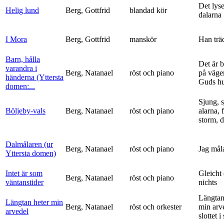
Det lyse
Helig lund
Berg, Gottfrid
blandad kör
dalarna
I Mora
Berg, Gottfrid
manskör
Han trä
Barn, hålla
Det är 
varandra i
Berg, Natanael
röst och piano
på vägen
händerna (Yttersta
Guds h
domen:...
Sjung, s
Böljeby-vals
Berg, Natanael
röst och piano
alarna, 
storm, d
Dalmålaren (ur
Berg, Natanael
röst och piano
Jag mål
Yttersta domen)
Intet är som
Gleicht
Berg, Natanael
röst och piano
väntanstider
nichts
Längtan
Längtan heter min
Berg, Natanael
röst och orkester
min arv
arvedel
slottet i 