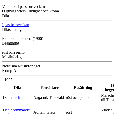
Verktitel: I passionsveckan
O ljuvligheters ljuvlighet och krona
Dikt
I passionsveckan
Diktsamling
Flora och Pomona (1906)
Besättning
röst och piano
Musikförlag
Nordiska Musikförlaget
Komp År
−1927
T
Dikt
Tonsättare
Besättning
begy
Marsche
Dalmarsch
Aagaard, Thorvald
röst och piano
till Tun
Den drömmande
Vinden 
Adrian, Greta
röst