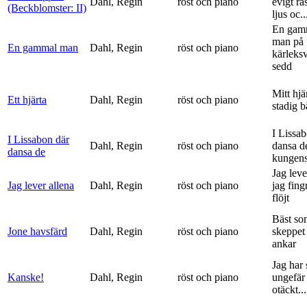
Dahl, Regin
röst och piano
evigt ra
(Beckblomster: II)
ljus oc..
En gam
man på
En gammal man
Dahl, Regin
röst och piano
kärleks
sedd
Mitt hjä
Ett hjärta
Dahl, Regin
röst och piano
stadig b
I Lissa
I Lissabon där
Dahl, Regin
röst och piano
dansa d
dansa de
kungens 
Jag leve
Jag lever allena
Dahl, Regin
röst och piano
jag fing
flöjt
Bäst so
Jone havsfärd
Dahl, Regin
röst och piano
skeppet 
ankar
Jag har s
Kanske!
Dahl, Regin
röst och piano
ungefär 
otäckt...