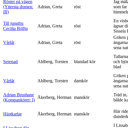
Röster på vägen
Jag mål
(Yttersta domen:
Adrian, Greta
röst
som far t
III)
himmelr
En visb
Till jungfru
Adrian, Greta
röst
ägnar di
Cecilia Böllja
Sissela B
Göken 
Vårlåt
Adrian, Greta
röst
ängarna 
sena nat
Tallarna
Serenad
Ahlberg, Torsten
blandad kör
och bjö
blad
Göken 
Vårlåt
Ahlberg, Torsten
damkör
ängarna 
sena nat
Adrian Brushane
Träd in,
Åkerberg, Herman
manskör
(Kompankörer: I)
bålde ka
Här ride
Hästkarlar
Åkerberg, Herman
manskör
dunderk
I Lissa
I Lissabon där