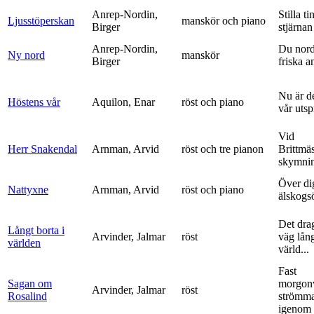
Anrep-Nordin,
Stilla ti
Ljusstöperskan
manskör och piano
Birger
stjärnan
Anrep-Nordin,
Du nor
Ny nord
manskör
Birger
friska a
Nu är de
Höstens vår
Aquilon, Enar
röst och piano
vår uts
Vid
Herr Snakendal
Arnman, Arvid
röst och tre pianon
Brittmäs
skymnin
Över di
Nattyxne
Arnman, Arvid
röst och piano
älskogs
Det dra
Långt borta i
Arvinder, Jalmar
röst
väg lång
världen
värld...
Fast
Sagan om
morgon
Arvinder, Jalmar
röst
Rosalind
strömma
igenom 