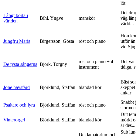
löt
Det dra
Långt borta i
Bihl, Yngve
manskör
väg lång
världen
värld...
Hon ko
Jungfru Maria
Birgersson, Gösta
röst och piano
utför ä
vid Sju
röst och piano + 4
Det var
De tysta sångerna
Björk, Torgny
instrument
tidiga, 
Bäst so
Jone havsfärd
Björklund, Staffan
blandad kör
skeppet 
ankar
Snabbt 
Psaltare och lyra
Björklund, Staffan
röst och piano
stormen
Ditt tem
Vinterorgel
Björklund, Staffan
blandad kör
mörkt o
är des...
Sub lun
Deklamatorium och