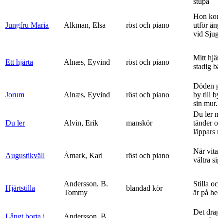
stupa
Hon ko
Jungfru Maria
Alkman, Elsa
röst och piano
utför ä
vid Sju
Mitt hjä
Ett hjärta
Alnæs, Eyvind
röst och piano
stadig b
Döden g
Jorum
Alnæs, Eyvind
röst och piano
by till 
sin mur.
Du ler 
Du ler
Alvin, Erik
manskör
tänder 
läppars 
När vit
Augustikväll
Åmark, Karl
röst och piano
vältra s
Andersson, B.
Stilla o
Hjärtstilla
blandad kör
Tommy
är på h
Det dra
Långt borta i
Andersson, B.