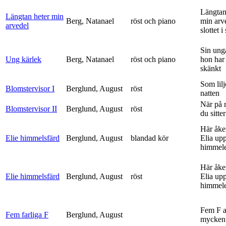
Längtan
Längtan heter min
Berg, Natanael
röst och piano
min arv
arvedel
slottet i 
Sin ung
Ung kärlek
Berg, Natanael
röst och piano
hon har
skänkt
Som lilj
Blomstervisor I
Berglund, August
röst
natten
När på 
Blomstervisor II
Berglund, August
röst
du sitter
Här åke
Elie himmelsfärd
Berglund, August
blandad kör
Elia upp 
himmele
Här åke
Elie himmelsfärd
Berglund, August
röst
Elia upp 
himmele
Fem F 
Fem farliga F
Berglund, August
mycken 