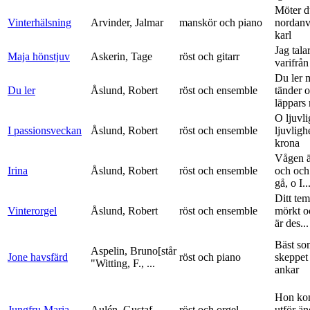
Möter d
Vinterhälsning
Arvinder, Jalmar
manskör och piano
nordanv
karl
Jag tala
Maja hönstjuv
Askerin, Tage
röst och gitarr
varifrå
Du ler 
Du ler
Åslund, Robert
röst och ensemble
tänder 
läppars 
O ljuvli
I passionsveckan
Åslund, Robert
röst och ensemble
ljuvligh
krona
Vågen ä
Irina
Åslund, Robert
röst och ensemble
och och
gå, o I..
Ditt tem
Vinterorgel
Åslund, Robert
röst och ensemble
mörkt o
är des...
Bäst so
Aspelin, Bruno[står
Jone havsfärd
röst och piano
skeppet 
"Witting, F., ...
ankar
Hon ko
Jungfru Maria
Aulén, Gustaf
röst och orgel
utför ä