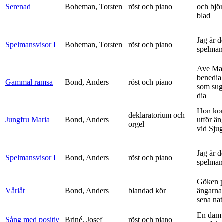
Serenad
Boheman, Torsten
röst och piano
och bjö
blad
Jag är 
Spelmansvisor I
Boheman, Torsten
röst och piano
spelma
Ave Mar
benedia
Gammal ramsa
Bond, Anders
röst och piano
som sug
dia
Hon ko
deklaratorium och
Jungfru Maria
Bond, Anders
utför ä
orgel
vid Sju
Jag är 
Spelmansvisor I
Bond, Anders
röst och piano
spelma
Göken 
Vårlåt
Bond, Anders
blandad kör
ängarna 
sena nat
En dam 
Sång med positiv
Briné, Josef
röst och piano