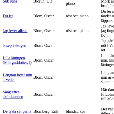
Sub luna
Björlin, Ulf
Mörk är
piano
brud, br
Du ler 
Du ler
Blom, Oscar
röst och piano
tänder 
läppars 
Jag leve
Jag lever allena
Blom, Oscar
röst och piano
jag fing
flöjt
Jag går
Josep i skogen
Blom, Oscar
nöt i V
löt
Lilla lä
Lilla lättingen
Blom, Oscar
min, lill
(Min guddotter: I)
lättinge
Längtan
Längtan heter min
Blom, Oscar
min arv
arvedel
slottet i 
Här dan
Sång efter
Blom, Oscar
Fridolin
skördeanden
full af d
Det var
De tysta sångerna
Blomberg, Erik
blandad kör
tidiga, 