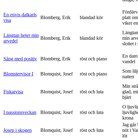
Fördärv
En envis dalkarls
Blomberg, Erik
blandad kör
platt om
visa
viker en 
Längtan
Längtan heter min
Blomberg, Erik
blandad kör
min arv
arvedel
slottet i 
En dam 
Sång med positiv
Blomberg, Erik
röst och piano
vandel
Som lilj
Blomstervisor I
Blomquist, Josef
röst och piano
natten
Min strå
Fiskarvisa
Blomquist, Josef
röst och luta
glad, mi
bjärt
O ljuvli
I passionsveckan
Blomquist, Josef
röst och luta
ljuvligh
krona
Jag går
Josep i skogen
Blomquist, Josef
röst och luta
nöt i V
löt