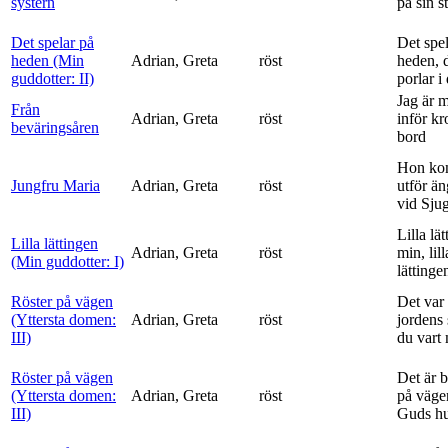
systern
på sin s
Det spelar på
Det spe
heden (Min
Adrian, Greta
röst
heden, 
guddotter: II)
porlar i
Jag är 
Från
Adrian, Greta
röst
inför k
beväringsåren
bord
Hon ko
Jungfru Maria
Adrian, Greta
röst
utför ä
vid Sju
Lilla lä
Lilla lättingen
Adrian, Greta
röst
min, lill
(Min guddotter: I)
lättinge
Röster på vägen
Det var 
(Yttersta domen:
Adrian, Greta
röst
jordens 
III)
du vart 
Röster på vägen
Det är 
(Yttersta domen:
Adrian, Greta
röst
på vägen
III)
Guds h