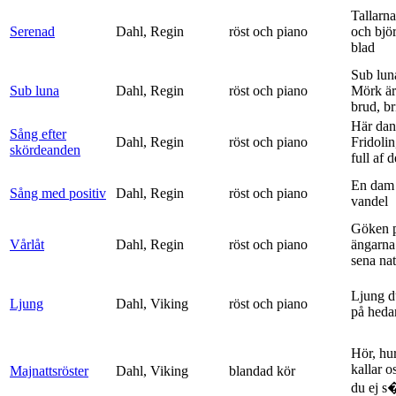
Tallarna
Serenad
Dahl, Regin
röst och piano
och bjö
blad
Sub lun
Sub luna
Dahl, Regin
röst och piano
Mörk är
brud, br
Här dan
Sång efter
Dahl, Regin
röst och piano
Fridolin
skördeanden
full af d
En dam 
Sång med positiv
Dahl, Regin
röst och piano
vandel
Göken 
Vårlåt
Dahl, Regin
röst och piano
ängarna 
sena nat
Ljung d
Ljung
Dahl, Viking
röst och piano
på heda
Hör, hu
kallar o
Majnattsröster
Dahl, Viking
blandad kör
du ej s�