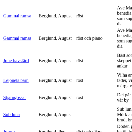
Ave Mar
benedia
Gammal ramsa
Berglund, August
röst
som sug
dia
Ave Mar
benedia
Gammal ramsa
Berglund, August
röst och piano
som sug
dia
Bäst so
Jone havsfärd
Berglund, August
röst
skeppet 
ankar
Vi ha ar
Lejonets barn
Berglund, August
röst
fader, v
märg av 
Det går e
Stjärngossar
Berglund, August
röst
vår by
Sub lun
Sub luna
Berglund, August
Mörk är
brud, br
Döden g
Jorum
Berglund, Per
röst och gitarr
by till 