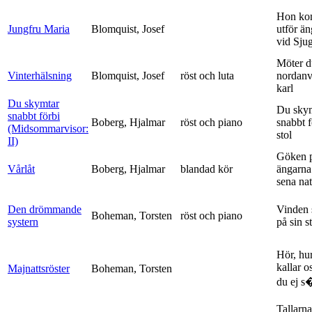
Hon ko
Jungfru Maria
Blomquist, Josef
utför ä
vid Sju
Möter d
Vinterhälsning
Blomquist, Josef
röst och luta
nordanv
karl
Du skymtar
Du sky
snabbt förbi
Boberg, Hjalmar
röst och piano
snabbt 
(Midsommarvisor:
stol
II)
Göken 
Vårlåt
Boberg, Hjalmar
blandad kör
ängarna 
sena nat
Den drömmande
Vinden 
Boheman, Torsten
röst och piano
systern
på sin s
Hör, hu
kallar o
Majnattsröster
Boheman, Torsten
du ej s�
Tallarna