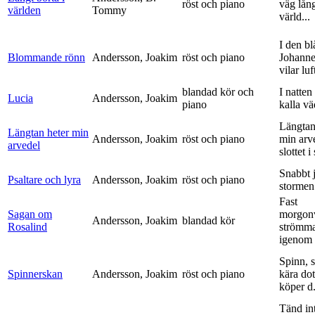
röst och piano
väg lång
världen
Tommy
värld...
I den bl
Blommande rönn
Andersson, Joakim
röst och piano
Johanne
vilar luf
blandad kör och
I natten
Lucia
Andersson, Joakim
piano
kalla vä
Längtan
Längtan heter min
Andersson, Joakim
röst och piano
min arv
arvedel
slottet i 
Snabbt 
Psaltare och lyra
Andersson, Joakim
röst och piano
stormen
Fast
Sagan om
morgon
Andersson, Joakim
blandad kör
Rosalind
strömm
igenom 
Spinn, 
Spinnerskan
Andersson, Joakim
röst och piano
kära dot
köper d.
Tänd int