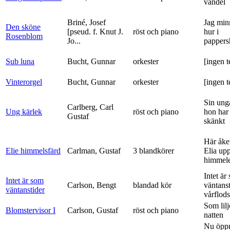
vandel
Briné, Josef
Jag min
Den sköne
[pseud. f. Knut J.
röst och piano
hur i
Rosenblom
Jo...
pappers
Sub luna
Bucht, Gunnar
orkester
[ingen t
Vinterorgel
Bucht, Gunnar
orkester
[ingen t
Sin ung
Carlberg, Carl
Ung kärlek
röst och piano
hon har
Gustaf
skänkt
Här åke
Elie himmelsfärd
Carlman, Gustaf
3 blandkörer
Elia upp 
himmele
Intet är
Intet är som
Carlson, Bengt
blandad kör
väntanst
väntanstider
vårflods
Som lilj
Blomstervisor I
Carlson, Gustaf
röst och piano
natten
Nu öpp