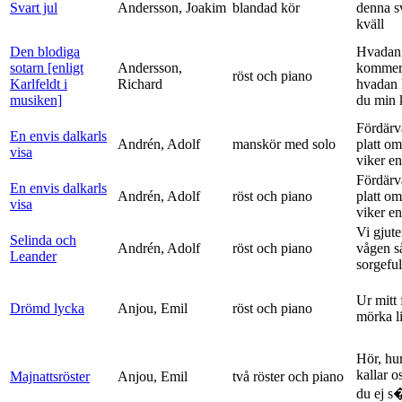
Svart jul
Andersson, Joakim
blandad kör
denna s
kväll
Den blodiga
Hvadan
sotarn [enligt
Andersson,
kommer
röst och piano
Karlfeldt i
Richard
hvadan
musiken]
du min k
Fördärv
En envis dalkarls
Andrén, Adolf
manskör med solo
platt om
visa
viker en 
Fördärv
En envis dalkarls
Andrén, Adolf
röst och piano
platt om
visa
viker en 
Vi gjute
Selinda och
Andrén, Adolf
röst och piano
vågen s
Leander
sorgeful
Ur mitt 
Drömd lycka
Anjou, Emil
röst och piano
mörka l
Hör, hu
kallar o
Majnattsröster
Anjou, Emil
två röster och piano
du ej s�