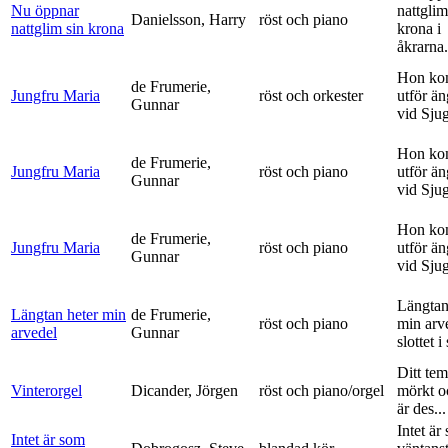
Nu öppnar
nattglim
Danielsson, Harry
röst och piano
nattglim sin krona
krona i
åkrarna.
Hon ko
de Frumerie,
Jungfru Maria
röst och orkester
utför ä
Gunnar
vid Sju
Hon ko
de Frumerie,
Jungfru Maria
röst och piano
utför ä
Gunnar
vid Sju
Hon ko
de Frumerie,
Jungfru Maria
röst och piano
utför ä
Gunnar
vid Sju
Längtan
Längtan heter min
de Frumerie,
röst och piano
min arv
arvedel
Gunnar
slottet i 
Ditt tem
Vinterorgel
Dicander, Jörgen
röst och piano/orgel
mörkt o
är des...
Intet är
Intet är som