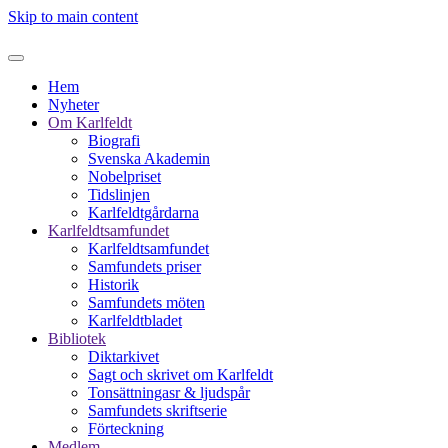
Skip to main content
Hem
Nyheter
Om Karlfeldt
Biografi
Svenska Akademin
Nobelpriset
Tidslinjen
Karlfeldtgårdarna
Karlfeldtsamfundet
Karlfeldtsamfundet
Samfundets priser
Historik
Samfundets möten
Karlfeldtbladet
Bibliotek
Diktarkivet
Sagt och skrivet om Karlfeldt
Tonsättningasr & ljudspår
Samfundets skriftserie
Förteckning
Medlem