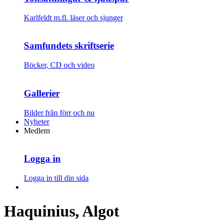
Karlfeldt m.fl. läser och sjunger
Samfundets skriftserie
Böcker, CD och video
Gallerier
Bilder från förr och nu
Nyheter
Medlem
Logga in
Logga in till din sida
Haquinius, Algot