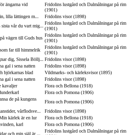
ör ängarna vid
Fridolins lustgård och Dalmålningar på rim
(1901)
n, lilla lättingen m...
Fridolins visor (1898)
Fridolins lustgård och Dalmålningar på rim
 sista vår du vart mig...
(1901)
Fridolins lustgård och Dalmålningar på rim
på vägen till Guds hus
(1901)
Fridolins lustgård och Dalmålningar på rim
som far till himmelrik
(1901)
ar dig, Sissela Böllj...
Fridolins visor (1898)
 gal i sena natten
Fridolins visor (1898)
ch björkarnas blad
Vildmarks- och kärleksvisor (1895)
 gal i sena natten
Fridolins visor (1898)
e kavaljer
Flora och Bellona (1918)
dunderkarl
Flora och Pomona (1906)
dansa de på kungens
Flora och Pomona (1906)
anstider, vårflodsve...
Fridolins visor (1898)
in kärlek är en lur
Flora och Bellona (1918)
vinden, karl
Flora och Pomona (1906)
Fridolins lustgård och Dalmålningar på rim
ar och min själ är ...