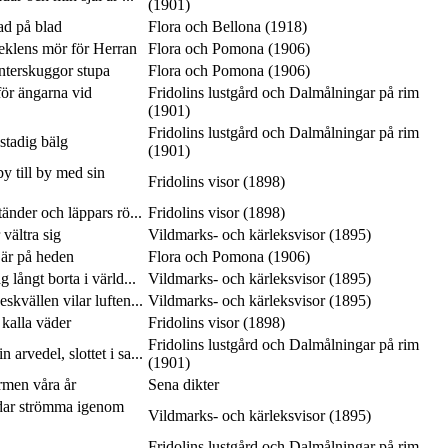
(1901)
lad på blad
Flora och Bellona (1918)
seklens mör för Herran
Flora och Pomona (1906)
interskuggor stupa
Flora och Pomona (1906)
ör ängarna vid
Fridolins lustgård och Dalmålningar på rim
(1901)
Fridolins lustgård och Dalmålningar på rim
 stadig bälg
(1901)
y till by med sin
Fridolins visor (1898)
tänder och läppars rö...
Fridolins visor (1898)
vältra sig
Vildmarks- och kärleksvisor (1895)
 är på heden
Flora och Pomona (1906)
 långt borta i värld...
Vildmarks- och kärleksvisor (1895)
skvällen vilar luften...
Vildmarks- och kärleksvisor (1895)
 kalla väder
Fridolins visor (1898)
Fridolins lustgård och Dalmålningar på rim
 arvedel, slottet i sa...
(1901)
rmen våra år
Sena dikter
dar strömma igenom
Vildmarks- och kärleksvisor (1895)
Fridolins lustgård och Dalmålningar på rim