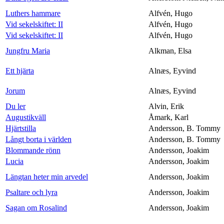
Luthers hammare
Alfvén, Hugo
Vid sekelskiftet: II
Alfvén, Hugo
Vid sekelskiftet: II
Alfvén, Hugo
Jungfru Maria
Alkman, Elsa
Ett hjärta
Alnæs, Eyvind
Jorum
Alnæs, Eyvind
Du ler
Alvin, Erik
Augustikväll
Åmark, Karl
Hjärtstilla
Andersson, B. Tommy
Långt borta i världen
Andersson, B. Tommy
Blommande rönn
Andersson, Joakim
Lucia
Andersson, Joakim
Längtan heter min arvedel
Andersson, Joakim
Psaltare och lyra
Andersson, Joakim
Sagan om Rosalind
Andersson, Joakim