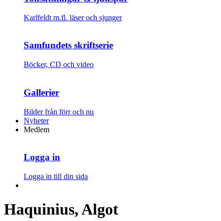
Karlfeldt m.fl. läser och sjunger
Samfundets skriftserie
Böcker, CD och video
Gallerier
Bilder från förr och nu
Nyheter
Medlem
Logga in
Logga in till din sida
Haquinius, Algot