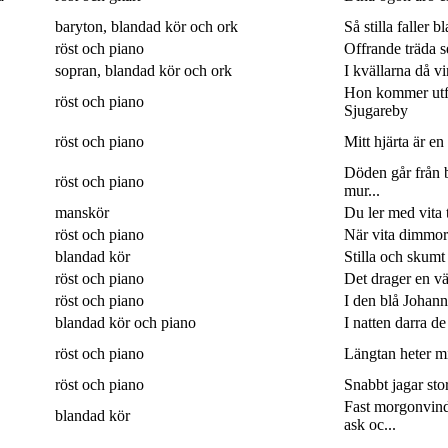
baryton, blandad kör och ork
Så stilla faller b
röst och piano
Offrande träda 
sopran, blandad kör och ork
I kvällarna då v
Hon kommer utf
röst och piano
Sjugareby
röst och piano
Mitt hjärta är en
Döden går från b
röst och piano
mur...
manskör
Du ler med vita 
röst och piano
När vita dimmor 
blandad kör
Stilla och skumt
röst och piano
Det drager en väg
röst och piano
I den blå Johanne
blandad kör och piano
I natten darra de
röst och piano
Längtan heter min
röst och piano
Snabbt jagar sto
Fast morgonvin
blandad kör
ask oc...