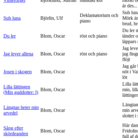
Vinterorgel
Björklund, Staffan
blandad kör
mörkt o
är des...
Sub lun
Deklamatorium och
Sub luna
Björlin, Ulf
Mörk är
piano
brud, br
Du ler 
Du ler
Blom, Oscar
röst och piano
tänder 
läppars 
Jag leve
Jag lever allena
Blom, Oscar
röst och piano
jag fing
flöjt
Jag går
Josep i skogen
Blom, Oscar
nöt i V
löt
Lilla lä
Lilla lättingen
Blom, Oscar
min, lill
(Min guddotter: I)
lättinge
Längtan
Längtan heter min
Blom, Oscar
min arv
arvedel
slottet i 
Här dan
Sång efter
Blom, Oscar
Fridolin
skördeanden
full af d