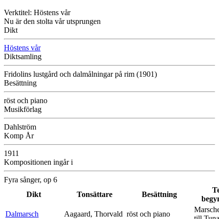
Verktitel: Höstens vår
Nu är den stolta vår utsprungen
Dikt
Höstens vår
Diktsamling
Fridolins lustgård och dalmålningar på rim (1901)
Besättning
röst och piano
Musikförlag
Dahlström
Komp År
1911
Kompositionen ingår i
Fyra sånger, op 6
T
Dikt
Tonsättare
Besättning
begy
Marsche
Dalmarsch
Aagaard, Thorvald
röst och piano
till Tun