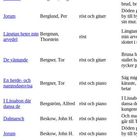
brud, br
Döden g
Jorum
Berglund, Per
röst och gitarr
by till 
sin mur.
Längtan
Längtan heter min
Bergman,
röst
min arv
arvedel
Thorstein
slottet i 
Bruna h
De väntande
Bergner, Tor
röst och gitarr
stallet 
rycker p
Säg mig
En herde- och
Bergner, Tor
röst och piano
käraste,
namnsdagsvisa
betar
I Lissa
I Lissabon där
Bergström, Alfred
röst och piano
dansa d
dansa de
kungens 
Och ma
Dalmarsch
Beskow, John H.
röst och piano
går till
Döden g
Jorum
Beskow, John H.
röst och piano
by till 