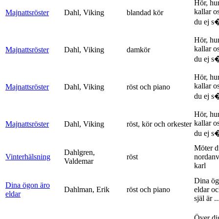
Hör, hu
kallar o
Majnattsröster
Dahl, Viking
blandad kör
du ej s�
Hör, hu
kallar o
Majnattsröster
Dahl, Viking
damkör
du ej s�
Hör, hu
kallar o
Majnattsröster
Dahl, Viking
röst och piano
du ej s�
Hör, hu
kallar o
Majnattsröster
Dahl, Viking
röst, kör och orkester
du ej s�
Möter d
Dahlgren,
Vinterhälsning
röst
nordanv
Valdemar
karl
Dina ög
Dina ögon äro
Dahlman, Erik
röst och piano
eldar o
eldar
själ är ..
Över di