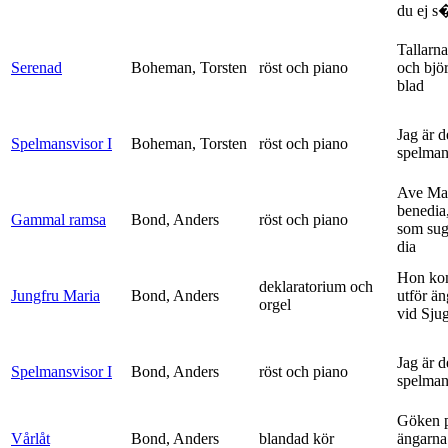
du ej s�
Tallarna
Serenad
Boheman, Torsten
röst och piano
och bjö
blad
Jag är 
Spelmansvisor I
Boheman, Torsten
röst och piano
spelma
Ave Mar
benedia
Gammal ramsa
Bond, Anders
röst och piano
som sug
dia
Hon ko
deklaratorium och
Jungfru Maria
Bond, Anders
utför ä
orgel
vid Sju
Jag är 
Spelmansvisor I
Bond, Anders
röst och piano
spelma
Göken 
Vårlåt
Bond, Anders
blandad kör
ängarna 