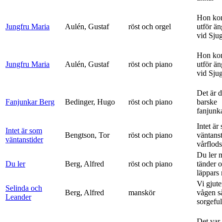
Hon ko
Jungfru Maria
Aulén, Gustaf
röst och orgel
utför ä
vid Sju
Hon ko
Jungfru Maria
Aulén, Gustaf
röst och piano
utför ä
vid Sju
Det är 
Fanjunkar Berg
Bedinger, Hugo
röst och piano
barske
fanjunk
Intet är
Intet är som
Bengtson, Tor
röst och piano
väntanst
väntanstider
vårflods
Du ler 
Du ler
Berg, Alfred
röst och piano
tänder 
läppars 
Vi gjute
Selinda och
Berg, Alfred
manskör
vågen s
Leander
sorgeful
Det var