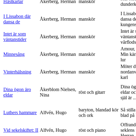
Hästkarlar
Åkerberg, Herman
manskör
dunderk
I Lissa
I Lissabon där
Åkerberg, Herman
manskör
dansa d
dansa de
kungens 
Intet är
Intet är som
Åkerberg, Herman
manskör
väntanst
väntanstider
vårflods
Amour,
Minnesång
Åkerberg, Herman
manskör
Min kär
lur
Möter d
Vinterhälsning
Åkerberg, Herman
manskör
nordanv
karl
Dina ög
Dina ögon äro
Åkerblom Nielsen,
röst och gitarr
eldar o
eldar
Nina
själ är ..
baryton, blandad kör
Så stilla
Luthers hammare
Alfvén, Hugo
och ork
blad på
Offrand
Vid sekelskiftet: II
Alfvén, Hugo
röst och piano
seklens
Herran