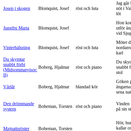
Jag går
Josep i skogen
Blomquist, Josef
röst och luta
nöt i V
löt
Hon ko
Jungfru Maria
Blomquist, Josef
utför ä
vid Sju
Möter d
Vinterhälsning
Blomquist, Josef
röst och luta
nordanv
karl
Du skymtar
Du sky
snabbt förbi
Boberg, Hjalmar
röst och piano
snabbt 
(Midsommarvisor:
stol
II)
Göken 
Vårlåt
Boberg, Hjalmar
blandad kör
ängarna 
sena nat
Den drömmande
Vinden 
Boheman, Torsten
röst och piano
systern
på sin s
Hör, hu
kallar o
Majnattsröster
Boheman, Torsten