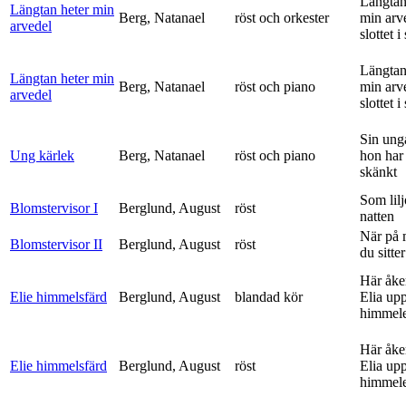
Längtan
Längtan heter min
Berg, Natanael
röst och orkester
min arv
arvedel
slottet i 
Längtan
Längtan heter min
Berg, Natanael
röst och piano
min arv
arvedel
slottet i 
Sin ung
Ung kärlek
Berg, Natanael
röst och piano
hon har
skänkt
Som lilj
Blomstervisor I
Berglund, August
röst
natten
När på 
Blomstervisor II
Berglund, August
röst
du sitter
Här åke
Elie himmelsfärd
Berglund, August
blandad kör
Elia upp 
himmele
Här åke
Elie himmelsfärd
Berglund, August
röst
Elia upp 
himmele