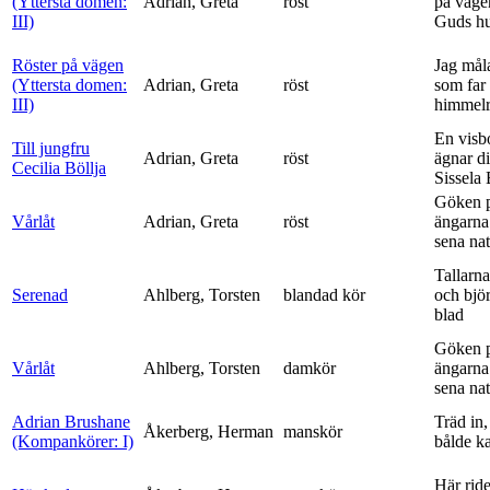
(Yttersta domen:
Adrian, Greta
röst
på vägen
III)
Guds h
Röster på vägen
Jag mål
(Yttersta domen:
Adrian, Greta
röst
som far t
III)
himmelr
En visb
Till jungfru
Adrian, Greta
röst
ägnar di
Cecilia Böllja
Sissela B
Göken 
Vårlåt
Adrian, Greta
röst
ängarna 
sena nat
Tallarna
Serenad
Ahlberg, Torsten
blandad kör
och bjö
blad
Göken 
Vårlåt
Ahlberg, Torsten
damkör
ängarna 
sena nat
Adrian Brushane
Träd in,
Åkerberg, Herman
manskör
(Kompankörer: I)
bålde ka
Här ride