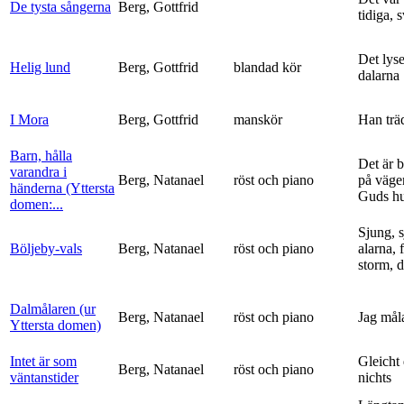
De tysta sångerna
Berg, Gottfrid
tidiga, 
Det lyse
Helig lund
Berg, Gottfrid
blandad kör
dalarna
I Mora
Berg, Gottfrid
manskör
Han trä
Barn, hålla
Det är 
varandra i
Berg, Natanael
röst och piano
på vägen
händerna (Yttersta
Guds h
domen:...
Sjung, s
Böljeby-vals
Berg, Natanael
röst och piano
alarna, 
storm, d
Dalmålaren (ur
Berg, Natanael
röst och piano
Jag mål
Yttersta domen)
Intet är som
Gleicht
Berg, Natanael
röst och piano
väntanstider
nichts