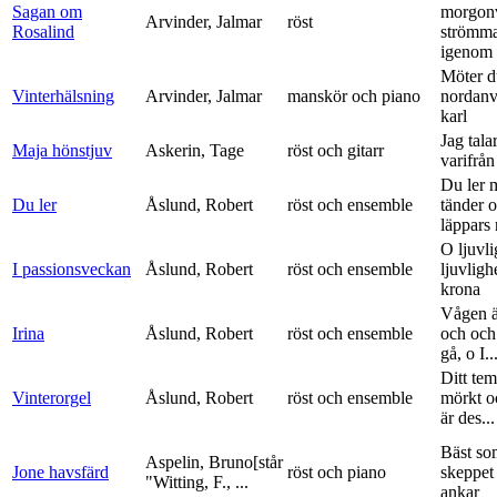
Sagan om
morgon
Arvinder, Jalmar
röst
Rosalind
strömma
igenom 
Möter d
Vinterhälsning
Arvinder, Jalmar
manskör och piano
nordanv
karl
Jag tala
Maja hönstjuv
Askerin, Tage
röst och gitarr
varifrå
Du ler 
Du ler
Åslund, Robert
röst och ensemble
tänder 
läppars 
O ljuvli
I passionsveckan
Åslund, Robert
röst och ensemble
ljuvligh
krona
Vågen ä
Irina
Åslund, Robert
röst och ensemble
och och
gå, o I..
Ditt tem
Vinterorgel
Åslund, Robert
röst och ensemble
mörkt o
är des...
Bäst so
Aspelin, Bruno[står
Jone havsfärd
röst och piano
skeppet 
"Witting, F., ...
ankar