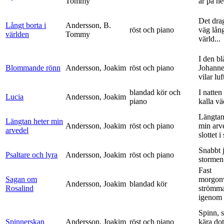
Tommy
är på h
Det dra
Långt borta i
Andersson, B.
röst och piano
väg lång
världen
Tommy
värld...
I den bl
Blommande rönn
Andersson, Joakim
röst och piano
Johanne
vilar luf
blandad kör och
I natten
Lucia
Andersson, Joakim
piano
kalla vä
Längtan
Längtan heter min
Andersson, Joakim
röst och piano
min arv
arvedel
slottet i 
Snabbt 
Psaltare och lyra
Andersson, Joakim
röst och piano
stormen
Fast
Sagan om
morgon
Andersson, Joakim
blandad kör
Rosalind
strömm
igenom 
Spinn, 
Spinnerskan
Andersson, Joakim
röst och piano
kära dot