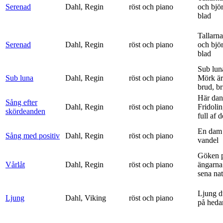
Serenad
Dahl, Regin
röst och piano
och bjö
blad
Tallarna
Serenad
Dahl, Regin
röst och piano
och bjö
blad
Sub lun
Sub luna
Dahl, Regin
röst och piano
Mörk är
brud, br
Här dan
Sång efter
Dahl, Regin
röst och piano
Fridolin
skördeanden
full af d
En dam 
Sång med positiv
Dahl, Regin
röst och piano
vandel
Göken 
Vårlåt
Dahl, Regin
röst och piano
ängarna 
sena nat
Ljung d
Ljung
Dahl, Viking
röst och piano
på heda