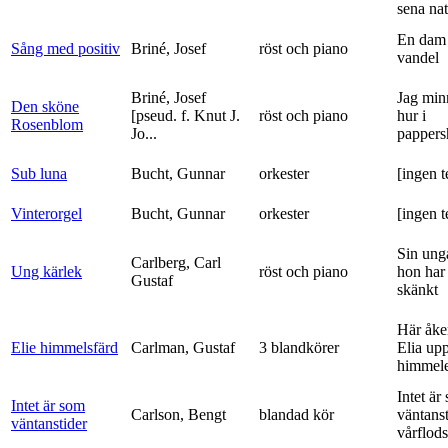
sena nat
En dam 
Sång med positiv
Briné, Josef
röst och piano
vandel
Briné, Josef
Jag min
Den sköne
[pseud. f. Knut J.
röst och piano
hur i
Rosenblom
Jo...
pappers
Sub luna
Bucht, Gunnar
orkester
[ingen t
Vinterorgel
Bucht, Gunnar
orkester
[ingen t
Sin ung
Carlberg, Carl
Ung kärlek
röst och piano
hon har
Gustaf
skänkt
Här åke
Elie himmelsfärd
Carlman, Gustaf
3 blandkörer
Elia upp 
himmele
Intet är
Intet är som
Carlson, Bengt
blandad kör
väntanst
väntanstider
vårflods