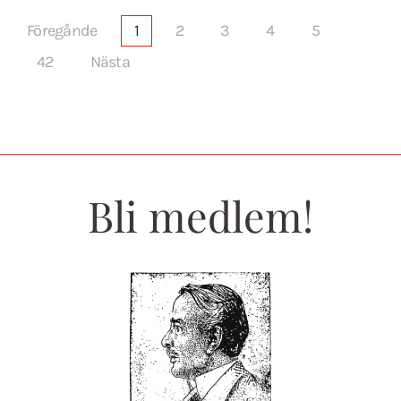
Föregånde
1
2
3
4
5
42
Nästa
Bli medlem!