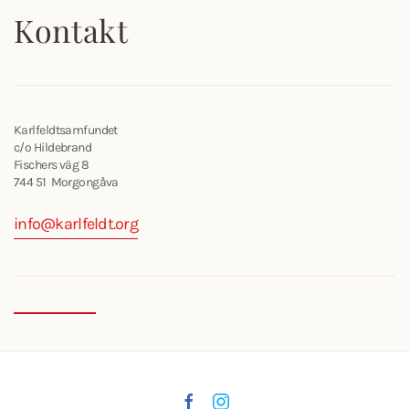
Kontakt
Karlfeldtsamfundet
c/o Hildebrand
Fischers väg 8
744 51 Morgongåva
info@karlfeldt.org