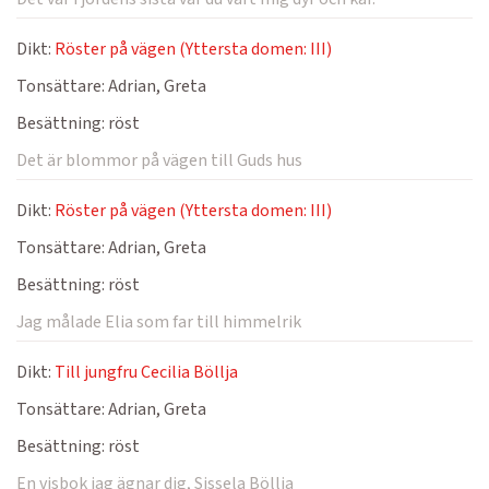
Dikt:
Röster på vägen (Yttersta domen: III)
Tonsättare:
Adrian, Greta
Besättning:
röst
Det är blommor på vägen till Guds hus
Dikt:
Röster på vägen (Yttersta domen: III)
Tonsättare:
Adrian, Greta
Besättning:
röst
Jag målade Elia som far till himmelrik
Dikt:
Till jungfru Cecilia Böllja
Tonsättare:
Adrian, Greta
Besättning:
röst
En visbok jag ägnar dig, Sissela Böllja