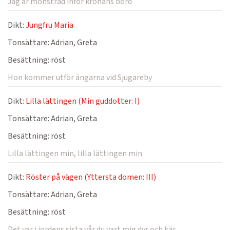
Jag är mönstrad inför kronans bord
Dikt:
Jungfru Maria
Tonsättare:
Adrian, Greta
Besättning:
röst
Hon kommer utför ängarna vid Sjugareby
Dikt:
Lilla lättingen (Min guddotter: I)
Tonsättare:
Adrian, Greta
Besättning:
röst
Lilla lättingen min, lilla lättingen min
Dikt:
Röster på vägen (Yttersta domen: III)
Tonsättare:
Adrian, Greta
Besättning:
röst
Det var i jordens sista vår du vart mig dyr och kär.