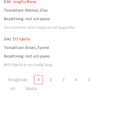
Dikt:
Jungfru Maria
Tonsättare:
Alkman, Elsa
Besättning:
röst och piano
Hon kommer utför ängarna vid Sjugareby
Dikt:
Ett hjärta
Tonsättare:
Alnæs, Eyvind
Besättning:
röst och piano
Mitt hjärta är en stadig bälg
Föregånde
1
2
3
4
5
42
Nästa