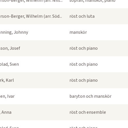
rson-Berger, Wilhelm (arr. Nils...
sopran, manskör, piano
rson-Berger, Wilhelm (arr. Söd...
röst och luta
nning, Johnny
manskör
sson, Josef
röst och piano
blad, Sven
röst och piano
k, Karl
röst och piano
en, Ivar
baryton och manskör
s, Anna
röst och ensemble