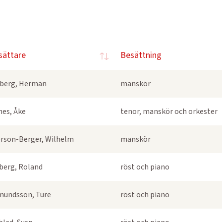
sättare
Besättning
berg, Herman
manskör
nes, Åke
tenor, manskör och orkester
rson-Berger, Wilhelm
manskör
berg, Roland
röst och piano
undsson, Ture
röst och piano