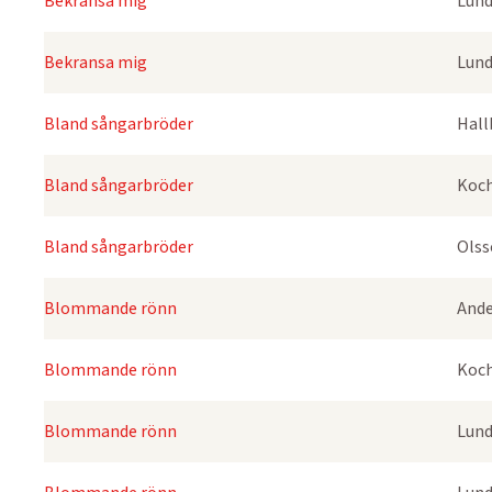
Bekransa mig
Lund
Bekransa mig
Lund
Bland sångarbröder
Hall
Bland sångarbröder
Koch
Bland sångarbröder
Olss
Blommande rönn
Ande
Blommande rönn
Koch
Blommande rönn
Lund