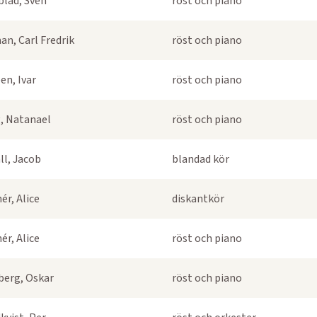
blad, Sven
röst och piano
an, Carl Fredrik
röst och piano
en, Ivar
röst och piano
, Natanael
röst och piano
ll, Jacob
blandad kör
ér, Alice
diskantkör
ér, Alice
röst och piano
berg, Oskar
röst och piano