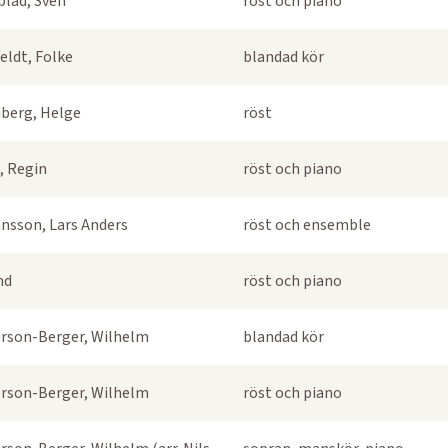
blad, Sven
röst och piano
eldt, Folke
blandad kör
berg, Helge
röst
, Regin
röst och piano
nsson, Lars Anders
röst och ensemble
nd
röst och piano
rson-Berger, Wilhelm
blandad kör
rson-Berger, Wilhelm
röst och piano