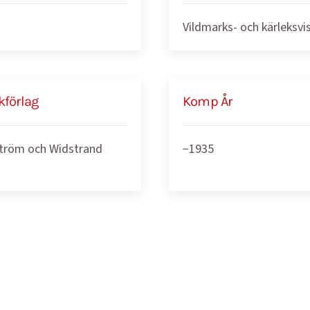
Vildmarks- och kärleksvi
kförlag
Komp År
tröm och Widstrand
−1935