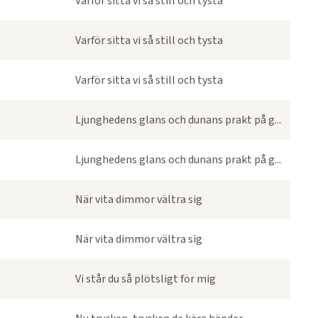
Varför sitta vi så still och tysta
Varför sitta vi så still och tysta
Varför sitta vi så still och tysta
Ljunghedens glans och dunans prakt på g...
Ljunghedens glans och dunans prakt på g...
När vita dimmor vältra sig
När vita dimmor vältra sig
Vi står du så plötsligt för mig