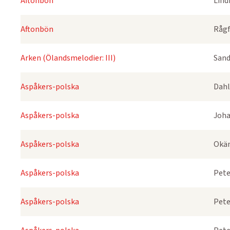
Aftonbön
Lind
Aftonbön
Rågf
Arken (Ölandsmelodier: III)
Sand
Aspåkers-polska
Dahl
Aspåkers-polska
Joha
Aspåkers-polska
Okä
Aspåkers-polska
Pete
Aspåkers-polska
Pete