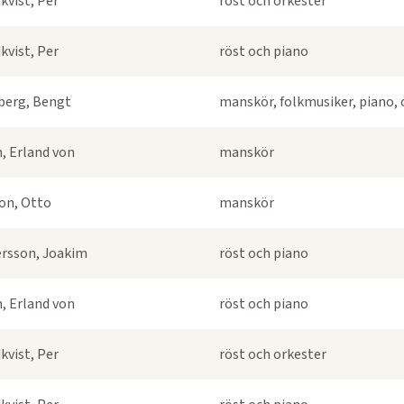
kvist, Per
röst och orkester
kvist, Per
röst och piano
berg, Bengt
manskör, folkmusiker, piano, 
, Erland von
manskör
on, Otto
manskör
rsson, Joakim
röst och piano
, Erland von
röst och piano
kvist, Per
röst och orkester