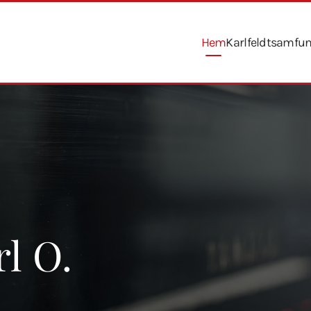
Hem
Karlfeldtsamfu
l O.