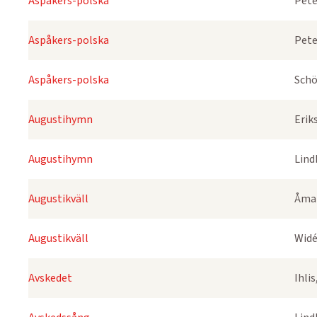
Aspåkers-polska
Pete
Aspåkers-polska
Pete
Aspåkers-polska
Schö
Augustihymn
Erik
Augustihymn
Lind
Augustikväll
Åmar
Augustikväll
Widé
Avskedet
Ihli