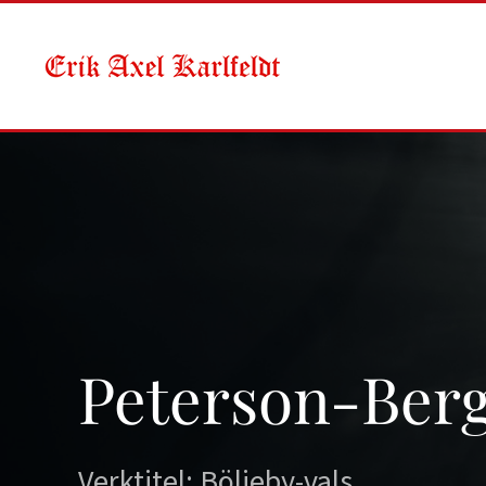
Skip to main content
Peterson-Berg
Verktitel: Böljeby-vals