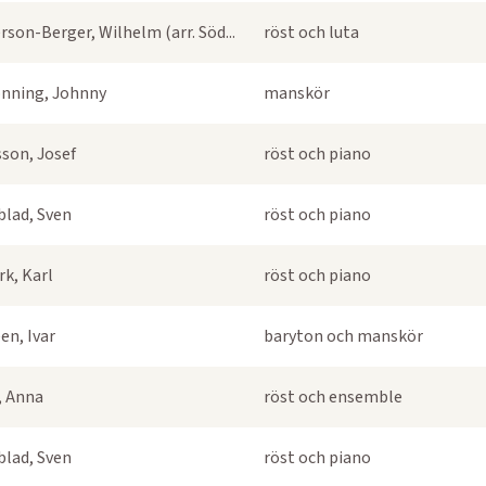
rson-Berger, Wilhelm (arr. Söd...
röst och luta
nning, Johnny
manskör
sson, Josef
röst och piano
blad, Sven
röst och piano
k, Karl
röst och piano
en, Ivar
baryton och manskör
s, Anna
röst och ensemble
blad, Sven
röst och piano