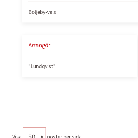
Böljeby-vals
Arrangör
"Lundqvist"
Visa
poster per sida