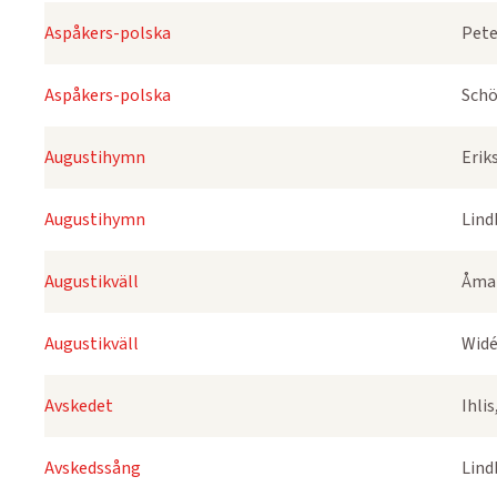
Aspåkers-polska
Pete
Aspåkers-polska
Schö
Augustihymn
Erik
Augustihymn
Lind
Augustikväll
Åmar
Augustikväll
Widé
Avskedet
Ihli
Avskedssång
Lind