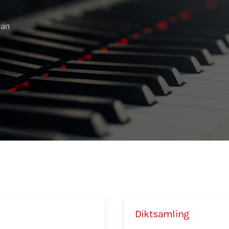
vän
Diktsamling