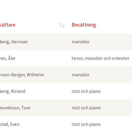
sättare
Besättning
berg, Herman
manskör
nes, Åke
tenor, manskör och orkester
rson-Berger, Wilhelm
manskör
berg, Roland
röst och piano
undsson, Ture
röst och piano
blad, Sven
röst och piano