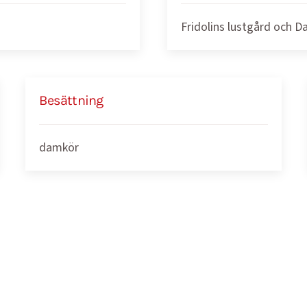
Fridolins lustgård och D
Besättning
damkör