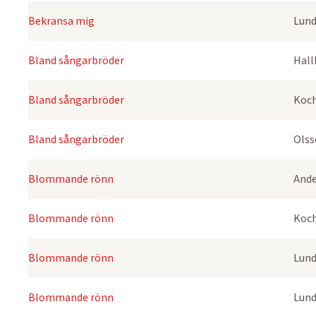
Bekransa mig
Lund
Bland sångarbröder
Hall
Bland sångarbröder
Koch
Bland sångarbröder
Olss
Blommande rönn
Ande
Blommande rönn
Koch
Blommande rönn
Lund
Blommande rönn
Lund