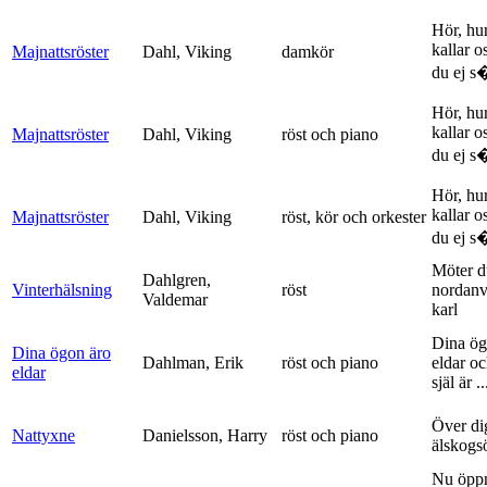
Hör, hu
kallar o
Majnattsröster
Dahl, Viking
damkör
du ej s�
Hör, hu
kallar o
Majnattsröster
Dahl, Viking
röst och piano
du ej s�
Hör, hu
kallar o
Majnattsröster
Dahl, Viking
röst, kör och orkester
du ej s�
Möter d
Dahlgren,
Vinterhälsning
röst
nordanv
Valdemar
karl
Dina ög
Dina ögon äro
Dahlman, Erik
röst och piano
eldar o
eldar
själ är ..
Över di
Nattyxne
Danielsson, Harry
röst och piano
älskogs
Nu öpp