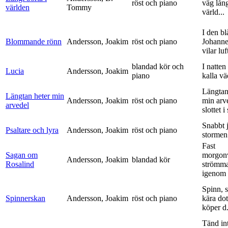
röst och piano
väg lång
världen
Tommy
värld...
I den bl
Blommande rönn
Andersson, Joakim
röst och piano
Johanne
vilar luf
blandad kör och
I natten
Lucia
Andersson, Joakim
piano
kalla vä
Längtan
Längtan heter min
Andersson, Joakim
röst och piano
min arv
arvedel
slottet i 
Snabbt 
Psaltare och lyra
Andersson, Joakim
röst och piano
stormen
Fast
Sagan om
morgon
Andersson, Joakim
blandad kör
Rosalind
strömm
igenom 
Spinn, 
Spinnerskan
Andersson, Joakim
röst och piano
kära dot
köper d.
Tänd int