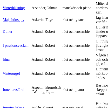
Möter d
Vinterhälsning
Arvinder, Jalmar
manskör och piano
nordanv
karl
Jag tala
Maja hönstjuv
Askerin, Tage
röst och gitarr
varifrå
Du ler 
Du ler
Åslund, Robert
röst och ensemble
tänder 
läppars 
O ljuvli
I passionsveckan
Åslund, Robert
röst och ensemble
ljuvligh
krona
Vågen ä
Irina
Åslund, Robert
röst och ensemble
och och
gå, o I..
Ditt tem
Vinterorgel
Åslund, Robert
röst och ensemble
mörkt o
är des...
Bäst so
Aspelin, Bruno[står
Jone havsfärd
röst och piano
skeppet 
"Witting, F., ...
ankar
Hon ko
Jungfru Maria
Aulén, Gustaf
röst och orgel
utför ä