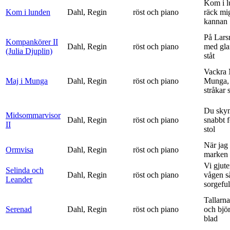
Kom i l
Kom i lunden
Dahl, Regin
röst och piano
räck mi
kannan
På Lars
Kompankörer II
Dahl, Regin
röst och piano
med gla
(Julia Djuplin)
ståt
Vackra 
Maj i Munga
Dahl, Regin
röst och piano
Munga, 
stråkar s
Du sky
Midsommarvisor
Dahl, Regin
röst och piano
snabbt 
II
stol
När jag 
Ormvisa
Dahl, Regin
röst och piano
marken 
Vi gjute
Selinda och
Dahl, Regin
röst och piano
vågen s
Leander
sorgeful
Tallarna
Serenad
Dahl, Regin
röst och piano
och bjö
blad