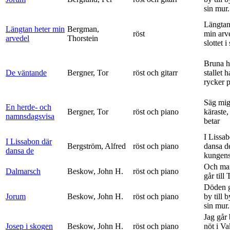
sin mur.
Längtan
Längtan heter min
Bergman,
röst
min arv
arvedel
Thorstein
slottet i 
Bruna h
De väntande
Bergner, Tor
röst och gitarr
stallet 
rycker p
Säg mig
En herde- och
Bergner, Tor
röst och piano
käraste,
namnsdagsvisa
betar
I Lissa
I Lissabon där
Bergström, Alfred
röst och piano
dansa d
dansa de
kungens 
Och ma
Dalmarsch
Beskow, John H.
röst och piano
går till
Döden g
Jorum
Beskow, John H.
röst och piano
by till 
sin mur.
Jag går
Josep i skogen
Beskow, John H.
röst och piano
nöt i V