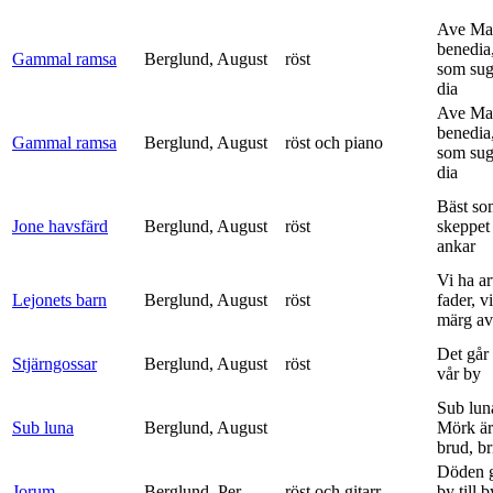
Ave Mar
benedia
Gammal ramsa
Berglund, August
röst
som sug
dia
Ave Mar
benedia
Gammal ramsa
Berglund, August
röst och piano
som sug
dia
Bäst so
Jone havsfärd
Berglund, August
röst
skeppet 
ankar
Vi ha ar
Lejonets barn
Berglund, August
röst
fader, v
märg av 
Det går e
Stjärngossar
Berglund, August
röst
vår by
Sub lun
Sub luna
Berglund, August
Mörk är
brud, br
Döden g
Jorum
Berglund, Per
röst och gitarr
by till 