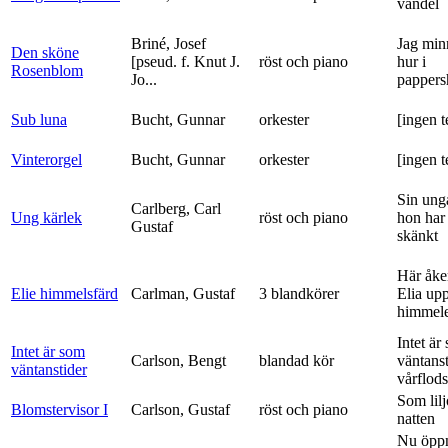
vandel
Briné, Josef
Jag min
Den sköne
[pseud. f. Knut J.
röst och piano
hur i
Rosenblom
Jo...
pappers
Sub luna
Bucht, Gunnar
orkester
[ingen t
Vinterorgel
Bucht, Gunnar
orkester
[ingen t
Sin ung
Carlberg, Carl
Ung kärlek
röst och piano
hon har
Gustaf
skänkt
Här åke
Elie himmelsfärd
Carlman, Gustaf
3 blandkörer
Elia upp 
himmele
Intet är
Intet är som
Carlson, Bengt
blandad kör
väntanst
väntanstider
vårflods
Som lilj
Blomstervisor I
Carlson, Gustaf
röst och piano
natten
Nu öpp