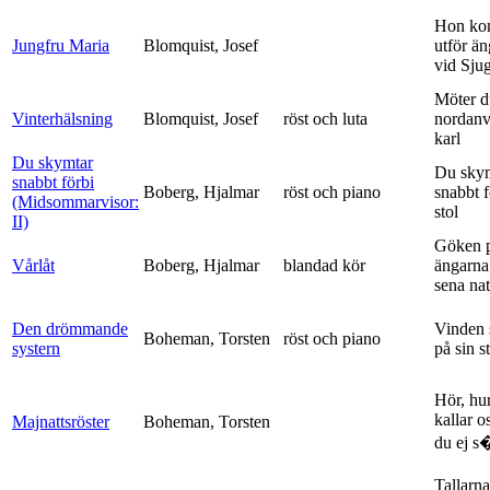
Hon ko
Jungfru Maria
Blomquist, Josef
utför ä
vid Sju
Möter d
Vinterhälsning
Blomquist, Josef
röst och luta
nordanv
karl
Du skymtar
Du sky
snabbt förbi
Boberg, Hjalmar
röst och piano
snabbt 
(Midsommarvisor:
stol
II)
Göken 
Vårlåt
Boberg, Hjalmar
blandad kör
ängarna 
sena nat
Den drömmande
Vinden 
Boheman, Torsten
röst och piano
systern
på sin s
Hör, hu
kallar o
Majnattsröster
Boheman, Torsten
du ej s�
Tallarna