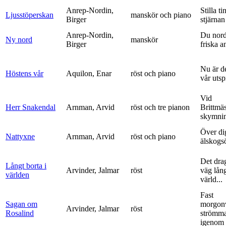
Anrep-Nordin,
Stilla ti
Ljusstöperskan
manskör och piano
Birger
stjärnan
Anrep-Nordin,
Du nor
Ny nord
manskör
Birger
friska a
Nu är de
Höstens vår
Aquilon, Enar
röst och piano
vår uts
Vid
Herr Snakendal
Arnman, Arvid
röst och tre pianon
Brittmäs
skymnin
Över di
Nattyxne
Arnman, Arvid
röst och piano
älskogs
Det dra
Långt borta i
Arvinder, Jalmar
röst
väg lång
världen
värld...
Fast
Sagan om
morgon
Arvinder, Jalmar
röst
Rosalind
strömma
igenom 