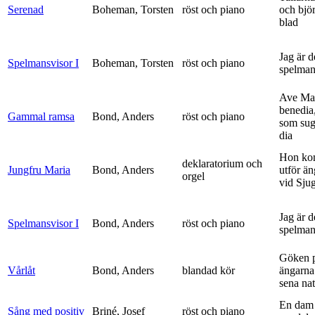
Serenad
Boheman, Torsten
röst och piano
och bjö
blad
Jag är 
Spelmansvisor I
Boheman, Torsten
röst och piano
spelma
Ave Mar
benedia
Gammal ramsa
Bond, Anders
röst och piano
som sug
dia
Hon ko
deklaratorium och
Jungfru Maria
Bond, Anders
utför ä
orgel
vid Sju
Jag är 
Spelmansvisor I
Bond, Anders
röst och piano
spelma
Göken 
Vårlåt
Bond, Anders
blandad kör
ängarna 
sena nat
En dam 
Sång med positiv
Briné, Josef
röst och piano