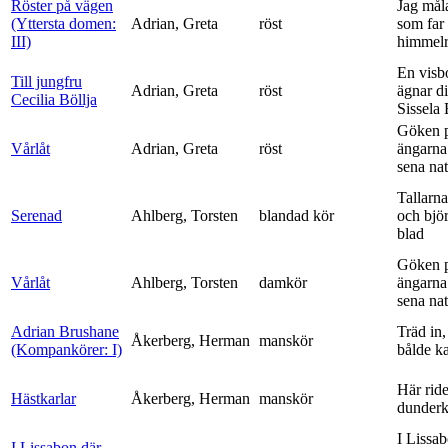
Röster på vägen
Jag mål
(Yttersta domen:
Adrian, Greta
röst
som far t
III)
himmelr
En visb
Till jungfru
Adrian, Greta
röst
ägnar di
Cecilia Böllja
Sissela B
Göken 
Vårlåt
Adrian, Greta
röst
ängarna 
sena nat
Tallarna
Serenad
Ahlberg, Torsten
blandad kör
och bjö
blad
Göken 
Vårlåt
Ahlberg, Torsten
damkör
ängarna 
sena nat
Adrian Brushane
Träd in,
Åkerberg, Herman
manskör
(Kompankörer: I)
bålde ka
Här ride
Hästkarlar
Åkerberg, Herman
manskör
dunderk
I Lissa
I Lissabon där