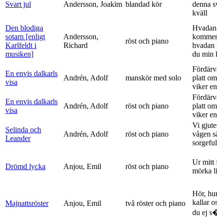
Svart jul
Andersson, Joakim
blandad kör
denna s
kväll
Den blodiga
Hvadan
sotarn [enligt
Andersson,
kommer
röst och piano
Karlfeldt i
Richard
hvadan
musiken]
du min k
Fördärv
En envis dalkarls
Andrén, Adolf
manskör med solo
platt om
visa
viker en 
Fördärv
En envis dalkarls
Andrén, Adolf
röst och piano
platt om
visa
viker en 
Vi gjute
Selinda och
Andrén, Adolf
röst och piano
vågen s
Leander
sorgeful
Ur mitt 
Drömd lycka
Anjou, Emil
röst och piano
mörka l
Hör, hu
kallar o
Majnattsröster
Anjou, Emil
två röster och piano
du ej s�