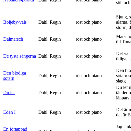
still och
Sjung, s
Böljeby-vals
Dahl, Regin
röst och piano
alarna, 
storm, d
Marsche
Dalmarsch
Dahl, Regin
röst och piano
till Tun
Det var
De tysta sångerna
Dahl, Regin
röst och piano
tidiga, 
Den blo
Den blodiga
Dahl, Regin
röst och piano
sotarn 
sotarn
slagg
Du ler 
Du ler
Dahl, Regin
röst och piano
tänder 
läppars 
Det är 
Eden I
Dahl, Regin
röst och piano
det är 
Jag tän
En förtappad