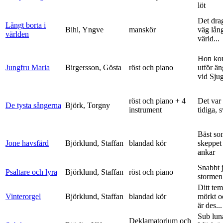
löt
Det dra
Långt borta i
Bihl, Yngve
manskör
väg lång
världen
värld...
Hon ko
Jungfru Maria
Birgersson, Gösta
röst och piano
utför ä
vid Sju
röst och piano + 4
Det var
De tysta sångerna
Björk, Torgny
instrument
tidiga, 
Bäst so
Jone havsfärd
Björklund, Staffan
blandad kör
skeppet 
ankar
Snabbt 
Psaltare och lyra
Björklund, Staffan
röst och piano
stormen
Ditt tem
Vinterorgel
Björklund, Staffan
blandad kör
mörkt o
är des...
Sub lun
Deklamatorium och