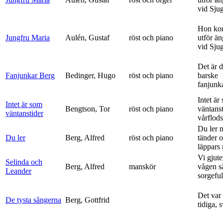
vid Sju
Hon ko
Jungfru Maria
Aulén, Gustaf
röst och piano
utför ä
vid Sju
Det är 
Fanjunkar Berg
Bedinger, Hugo
röst och piano
barske
fanjunk
Intet är
Intet är som
Bengtson, Tor
röst och piano
väntanst
väntanstider
vårflods
Du ler 
Du ler
Berg, Alfred
röst och piano
tänder 
läppars 
Vi gjute
Selinda och
Berg, Alfred
manskör
vågen s
Leander
sorgeful
Det var
De tysta sångerna
Berg, Gottfrid
tidiga, 