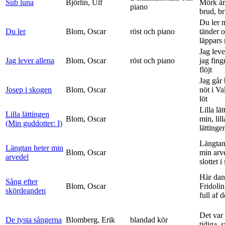
Sub luna
Björlin, Ulf
Mörk är
piano
brud, br
Du ler 
Du ler
Blom, Oscar
röst och piano
tänder 
läppars 
Jag leve
Jag lever allena
Blom, Oscar
röst och piano
jag fing
flöjt
Jag går
Josep i skogen
Blom, Oscar
nöt i V
löt
Lilla lä
Lilla lättingen
Blom, Oscar
min, lill
(Min guddotter: I)
lättinge
Längtan
Längtan heter min
Blom, Oscar
min arv
arvedel
slottet i 
Här dan
Sång efter
Blom, Oscar
Fridolin
skördeanden
full af d
Det var
De tysta sångerna
Blomberg, Erik
blandad kör
tidiga, 