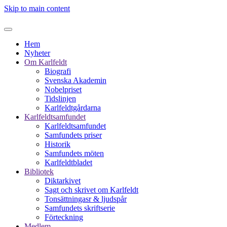
Skip to main content
Hem
Nyheter
Om Karlfeldt
Biografi
Svenska Akademin
Nobelpriset
Tidslinjen
Karlfeldtgårdarna
Karlfeldtsamfundet
Karlfeldtsamfundet
Samfundets priser
Historik
Samfundets möten
Karlfeldtbladet
Bibliotek
Diktarkivet
Sagt och skrivet om Karlfeldt
Tonsättningasr & ljudspår
Samfundets skriftserie
Förteckning
Medlem