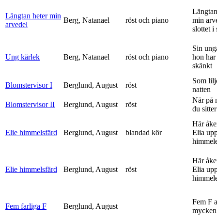
Längtan
Längtan heter min
Berg, Natanael
röst och piano
min arv
arvedel
slottet i 
Sin ung
Ung kärlek
Berg, Natanael
röst och piano
hon har
skänkt
Som lilj
Blomstervisor I
Berglund, August
röst
natten
När på 
Blomstervisor II
Berglund, August
röst
du sitter
Här åke
Elie himmelsfärd
Berglund, August
blandad kör
Elia upp 
himmele
Här åke
Elie himmelsfärd
Berglund, August
röst
Elia upp 
himmele
Fem F 
Fem farliga F
Berglund, August
mycken 