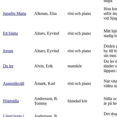
stupa
Hon ko
Jungfru Maria
Alkman, Elsa
röst och piano
utför ä
vid Sju
Mitt hjä
Ett hjärta
Alnæs, Eyvind
röst och piano
stadig b
Döden g
Jorum
Alnæs, Eyvind
röst och piano
by till 
sin mur.
Du ler 
Du ler
Alvin, Erik
manskör
tänder 
läppars 
När vit
Augustikväll
Åmark, Karl
röst och piano
vältra s
Andersson, B.
Stilla o
Hjärtstilla
blandad kör
Tommy
är på h
Det dra
Långt borta i
Andersson, B.