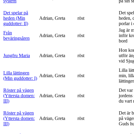
systern
på sin s
Det spelar på
Det spe
heden (Min
Adrian, Greta
röst
heden, 
guddotter: II)
porlar i
Jag är 
Från
Adrian, Greta
röst
inför k
beväringsåren
bord
Hon ko
Jungfru Maria
Adrian, Greta
röst
utför ä
vid Sju
Lilla lä
Lilla lättingen
Adrian, Greta
röst
min, lill
(Min guddotter: I)
lättinge
Röster på vägen
Det var 
(Yttersta domen:
Adrian, Greta
röst
jordens 
III)
du vart 
Röster på vägen
Det är 
(Yttersta domen:
Adrian, Greta
röst
på vägen
III)
Guds h