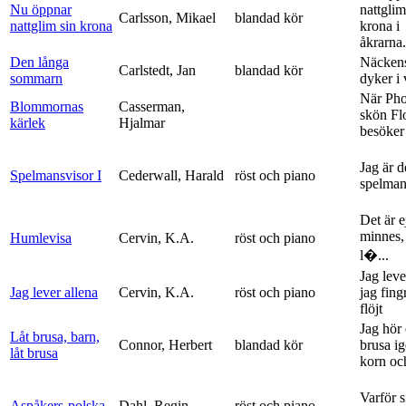
Nu öppnar
nattglim
Carlsson, Mikael
blandad kör
nattglim sin krona
krona i
åkrarna.
Den långa
Näckens
Carlstedt, Jan
blandad kör
sommarn
dyker i
När Ph
Blommornas
Casserman,
skön Fl
kärlek
Hjalmar
besöker
Jag är 
Spelmansvisor I
Cederwall, Harald
röst och piano
spelma
Det är ej
minnes,
Humlevisa
Cervin, K.A.
röst och piano
l�...
Jag leve
Jag lever allena
Cervin, K.A.
röst och piano
jag fing
flöjt
Jag hör 
Låt brusa, barn,
Connor, Herbert
blandad kör
brusa i
låt brusa
korn och
Varför si
Aspåkers-polska
Dahl, Regin
röst och piano