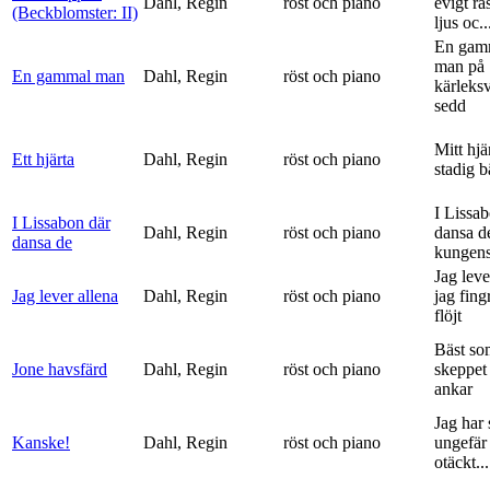
Dahl, Regin
röst och piano
evigt ra
(Beckblomster: II)
ljus oc..
En gam
man på
En gammal man
Dahl, Regin
röst och piano
kärleks
sedd
Mitt hjä
Ett hjärta
Dahl, Regin
röst och piano
stadig b
I Lissa
I Lissabon där
Dahl, Regin
röst och piano
dansa d
dansa de
kungens 
Jag leve
Jag lever allena
Dahl, Regin
röst och piano
jag fing
flöjt
Bäst so
Jone havsfärd
Dahl, Regin
röst och piano
skeppet 
ankar
Jag har s
Kanske!
Dahl, Regin
röst och piano
ungefär 
otäckt...