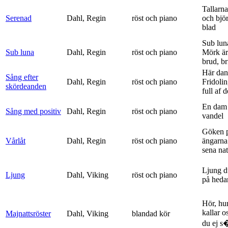
Tallarna
Serenad
Dahl, Regin
röst och piano
och bjö
blad
Sub lun
Sub luna
Dahl, Regin
röst och piano
Mörk är
brud, br
Här dan
Sång efter
Dahl, Regin
röst och piano
Fridolin
skördeanden
full af d
En dam 
Sång med positiv
Dahl, Regin
röst och piano
vandel
Göken 
Vårlåt
Dahl, Regin
röst och piano
ängarna 
sena nat
Ljung d
Ljung
Dahl, Viking
röst och piano
på heda
Hör, hu
kallar o
Majnattsröster
Dahl, Viking
blandad kör
du ej s�