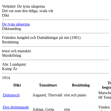
Verktitel: De tysta sångerna
Det var som den tidiga, svala vår
Dikt
De tysta sångerna
Diktsamling
Fridolins lustgård och Dalmålningar på rim (1901)
Besättning
tenor och manskör
Musikförlag
Abr. Lundquist
Komp År
1914
T
Dikt
Tonsättare
Besättning
begy
Marsche
Dalmarsch
Aagaard, Thorvald
röst och piano
till Tun
Den drömmande
Vinden 
Adrian, Greta
röst