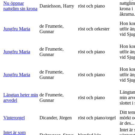
Nu öppnar
nattglim
Danielsson, Harry
röst och piano
nattglim sin krona
krona i
åkrarna.
Hon ko
de Frumerie,
Jungfru Maria
röst och orkester
utför ä
Gunnar
vid Sju
Hon ko
de Frumerie,
Jungfru Maria
röst och piano
utför ä
Gunnar
vid Sju
Hon ko
de Frumerie,
Jungfru Maria
röst och piano
utför ä
Gunnar
vid Sju
Längtan
Längtan heter min
de Frumerie,
röst och piano
min arv
arvedel
Gunnar
slottet i 
Ditt tem
Vinterorgel
Dicander, Jörgen
röst och piano/orgel
mörkt o
är des...
Intet är
Intet är som