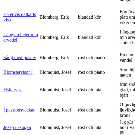
Fördärv
En envis dalkarls
Blomberg, Erik
blandad kör
platt om
visa
viker en 
Längtan
Längtan heter min
Blomberg, Erik
blandad kör
min arv
arvedel
slottet i 
En dam 
Sång med positiv
Blomberg, Erik
röst och piano
vandel
Som lilj
Blomstervisor I
Blomquist, Josef
röst och piano
natten
Min strå
Fiskarvisa
Blomquist, Josef
röst och luta
glad, mi
bjärt
O ljuvli
I passionsveckan
Blomquist, Josef
röst och luta
ljuvligh
krona
Jag går
Josep i skogen
Blomquist, Josef
röst och luta
nöt i V
löt