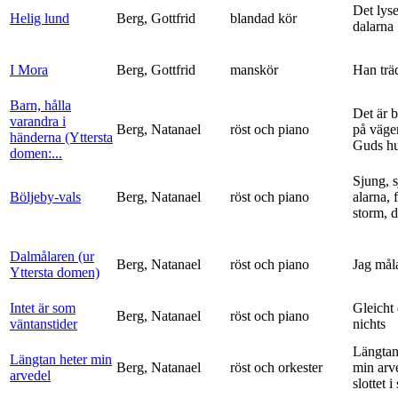
Det lyse
Helig lund
Berg, Gottfrid
blandad kör
dalarna
I Mora
Berg, Gottfrid
manskör
Han trä
Barn, hålla
Det är 
varandra i
Berg, Natanael
röst och piano
på vägen
händerna (Yttersta
Guds h
domen:...
Sjung, s
Böljeby-vals
Berg, Natanael
röst och piano
alarna, 
storm, d
Dalmålaren (ur
Berg, Natanael
röst och piano
Jag mål
Yttersta domen)
Intet är som
Gleicht
Berg, Natanael
röst och piano
väntanstider
nichts
Längtan
Längtan heter min
Berg, Natanael
röst och orkester
min arv
arvedel
slottet i 