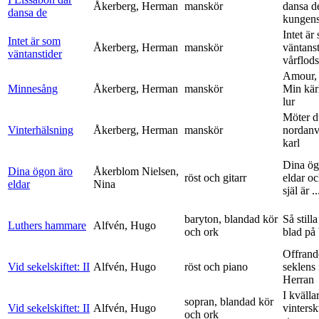
Åkerberg, Herman
manskör
dansa d
dansa de
kungens 
Intet är
Intet är som
Åkerberg, Herman
manskör
väntanst
väntanstider
vårflods
Amour,
Minnesång
Åkerberg, Herman
manskör
Min kär
lur
Möter d
Vinterhälsning
Åkerberg, Herman
manskör
nordanv
karl
Dina ög
Dina ögon äro
Åkerblom Nielsen,
röst och gitarr
eldar o
eldar
Nina
själ är ..
baryton, blandad kör
Så stilla
Luthers hammare
Alfvén, Hugo
och ork
blad på
Offrand
Vid sekelskiftet: II
Alfvén, Hugo
röst och piano
seklens
Herran
I kvälla
sopran, blandad kör
Vid sekelskiftet: II
Alfvén, Hugo
vinters
och ork