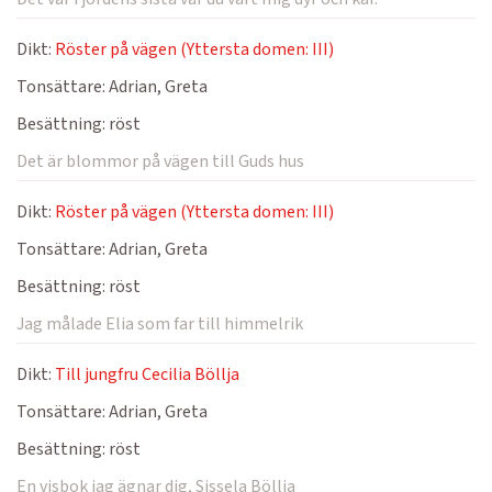
Dikt:
Röster på vägen (Yttersta domen: III)
Tonsättare:
Adrian, Greta
Besättning:
röst
Det är blommor på vägen till Guds hus
Dikt:
Röster på vägen (Yttersta domen: III)
Tonsättare:
Adrian, Greta
Besättning:
röst
Jag målade Elia som far till himmelrik
Dikt:
Till jungfru Cecilia Böllja
Tonsättare:
Adrian, Greta
Besättning:
röst
En visbok jag ägnar dig, Sissela Böllja