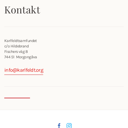
Kontakt
Karlfeldtsamfundet
c/o Hildebrand
Fischers väg 8
744 51 Morgongåva
info@karlfeldt.org