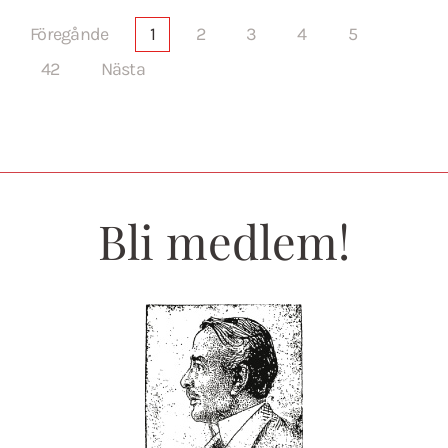
Föregånde
1
2
3
4
5
42
Nästa
Bli medlem!