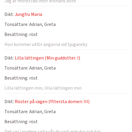
Jag är mönstrad inför kronans bord
Dikt:
Jungfru Maria
Tonsättare:
Adrian, Greta
Besättning:
röst
Hon kommer utför ängarna vid Sjugareby
Dikt:
Lilla lättingen (Min guddotter: I)
Tonsättare:
Adrian, Greta
Besättning:
röst
Lilla lättingen min, lilla lättingen min
Dikt:
Röster på vägen (Yttersta domen: III)
Tonsättare:
Adrian, Greta
Besättning:
röst
Det var i jordens sista vår du vart mig dyr och kär.