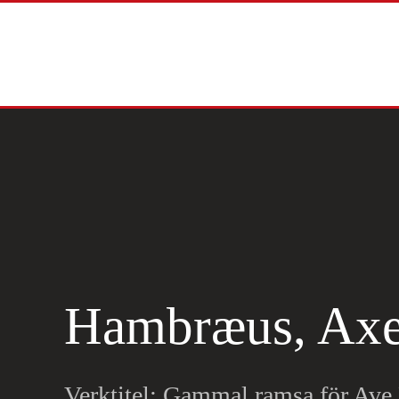
Skip to main content
Hambræus, Axe
Verktitel: Gammal ramsa för Ave