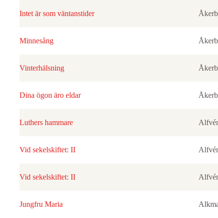
Intet är som väntanstider
Åkerb
Minnesång
Åkerb
Vinterhälsning
Åkerb
Dina ögon äro eldar
Åkerb
Luthers hammare
Alfvé
Vid sekelskiftet: II
Alfvé
Vid sekelskiftet: II
Alfvé
Jungfru Maria
Alkma