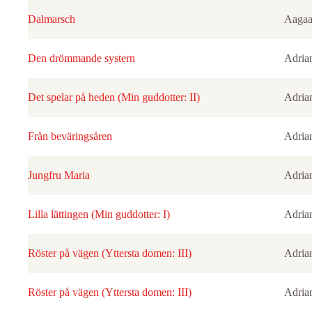
Dalmarsch
Aagaa
Den drömmande systern
Adria
Det spelar på heden (Min guddotter: II)
Adria
Från beväringsåren
Adria
Jungfru Maria
Adria
Lilla lättingen (Min guddotter: I)
Adria
Röster på vägen (Yttersta domen: III)
Adria
Röster på vägen (Yttersta domen: III)
Adria