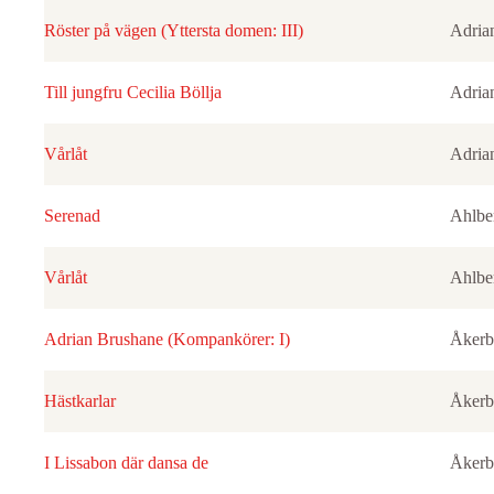
Röster på vägen (Yttersta domen: III)
Adria
Till jungfru Cecilia Böllja
Adria
Vårlåt
Adria
Serenad
Ahlbe
Vårlåt
Ahlbe
Adrian Brushane (Kompankörer: I)
Åkerb
Hästkarlar
Åkerb
I Lissabon där dansa de
Åkerb