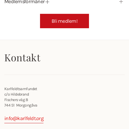
Medlemsförmåner
Bli medlem!
Kontakt
Karlfeldtsamfundet
c/o Hildebrand
Fischers väg 8
744 51 Morgongåva
info@karlfeldt.org