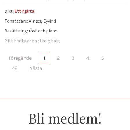
Dikt:
Ett hjärta
Tonsättare:
Alnæs, Eyvind
Besättning:
röst och piano
Mitt hjärta är en stadig bälg
Föregånde
1
2
3
4
5
42
Nästa
Bli medlem!