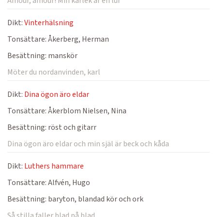
Amour, amour! Min kärlek är en lur
Dikt:
Vinterhälsning
Tonsättare:
Åkerberg, Herman
Besättning:
manskör
Möter du nordanvinden, karl
Dikt:
Dina ögon äro eldar
Tonsättare:
Åkerblom Nielsen, Nina
Besättning:
röst och gitarr
Dina ögon äro eldar och min själ är beck och kåda
Dikt:
Luthers hammare
Tonsättare:
Alfvén, Hugo
Besättning:
baryton, blandad kör och ork
Så stilla faller blad på blad