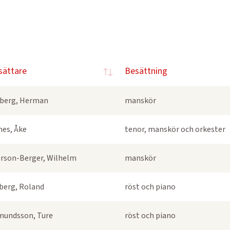
sättare
Besättning
berg, Herman
manskör
nes, Åke
tenor, manskör och orkester
rson-Berger, Wilhelm
manskör
berg, Roland
röst och piano
undsson, Ture
röst och piano