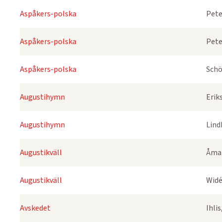
Aspåkers-polska
Pete
Aspåkers-polska
Pete
Aspåkers-polska
Schö
Augustihymn
Erik
Augustihymn
Lind
Augustikväll
Åmar
Augustikväll
Widé
Avskedet
Ihli