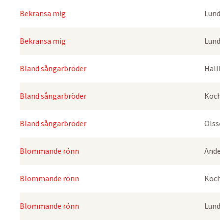
Bekransa mig
Lund
Bekransa mig
Lund
Bland sångarbröder
Hall
Bland sångarbröder
Koch
Bland sångarbröder
Olss
Blommande rönn
Ande
Blommande rönn
Koch
Blommande rönn
Lund