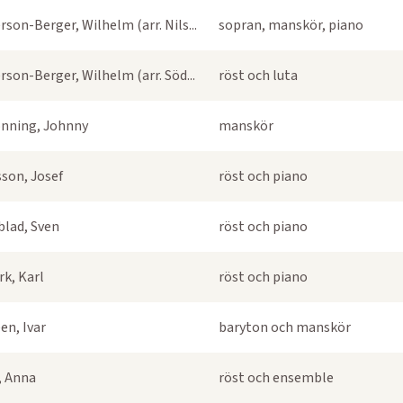
rson-Berger, Wilhelm (arr. Nils...
sopran, manskör, piano
rson-Berger, Wilhelm (arr. Söd...
röst och luta
nning, Johnny
manskör
sson, Josef
röst och piano
blad, Sven
röst och piano
k, Karl
röst och piano
en, Ivar
baryton och manskör
s, Anna
röst och ensemble