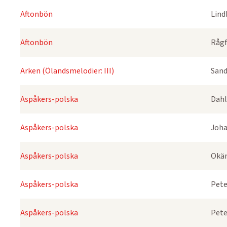
Aftonbön
Lind
Aftonbön
Rågf
Arken (Ölandsmelodier: III)
Sand
Aspåkers-polska
Dahl
Aspåkers-polska
Joha
Aspåkers-polska
Okä
Aspåkers-polska
Pete
Aspåkers-polska
Pete