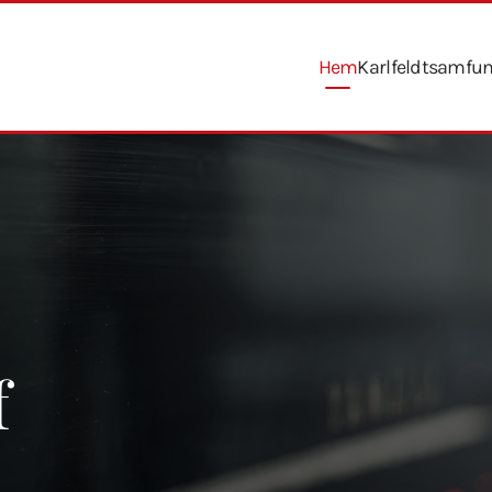
Hem
Karlfeldtsamfu
f