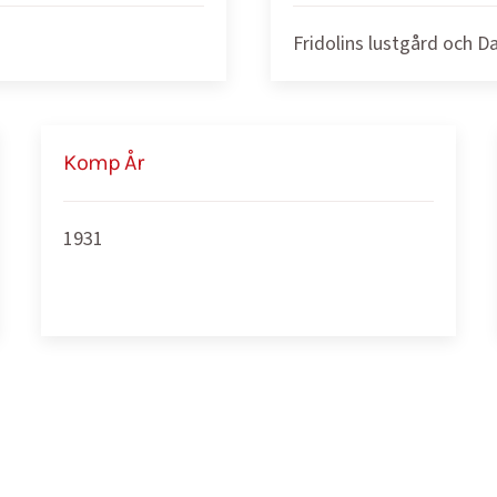
Fridolins lustgård och D
Komp År
1931