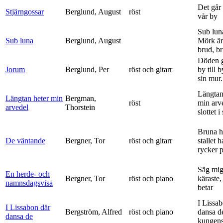
Det går e
Stjärngossar
Berglund, August
röst
vår by
Sub lun
Sub luna
Berglund, August
Mörk är
brud, br
Döden g
Jorum
Berglund, Per
röst och gitarr
by till 
sin mur.
Längtan
Längtan heter min
Bergman,
röst
min arv
arvedel
Thorstein
slottet i 
Bruna h
De väntande
Bergner, Tor
röst och gitarr
stallet 
rycker p
Säg mig
En herde- och
Bergner, Tor
röst och piano
käraste,
namnsdagsvisa
betar
I Lissa
I Lissabon där
Bergström, Alfred
röst och piano
dansa d
dansa de
kungens 