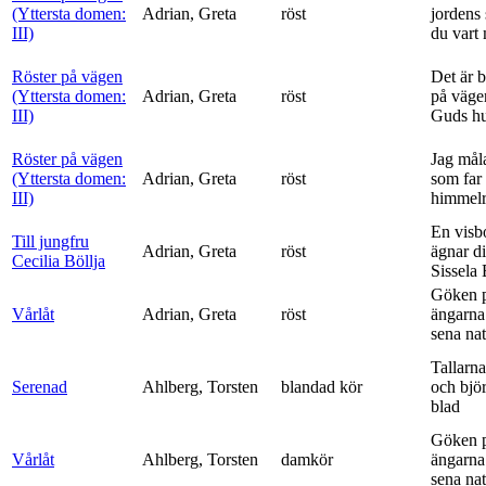
(Yttersta domen:
Adrian, Greta
röst
jordens 
III)
du vart 
Röster på vägen
Det är 
(Yttersta domen:
Adrian, Greta
röst
på vägen
III)
Guds h
Röster på vägen
Jag mål
(Yttersta domen:
Adrian, Greta
röst
som far t
III)
himmelr
En visb
Till jungfru
Adrian, Greta
röst
ägnar di
Cecilia Böllja
Sissela B
Göken 
Vårlåt
Adrian, Greta
röst
ängarna 
sena nat
Tallarna
Serenad
Ahlberg, Torsten
blandad kör
och bjö
blad
Göken 
Vårlåt
Ahlberg, Torsten
damkör
ängarna 
sena nat