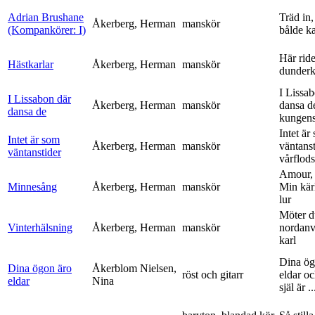
Adrian Brushane
Träd in,
Åkerberg, Herman
manskör
(Kompankörer: I)
bålde ka
Här ride
Hästkarlar
Åkerberg, Herman
manskör
dunderk
I Lissa
I Lissabon där
Åkerberg, Herman
manskör
dansa d
dansa de
kungens 
Intet är
Intet är som
Åkerberg, Herman
manskör
väntanst
väntanstider
vårflods
Amour,
Minnesång
Åkerberg, Herman
manskör
Min kär
lur
Möter d
Vinterhälsning
Åkerberg, Herman
manskör
nordanv
karl
Dina ög
Dina ögon äro
Åkerblom Nielsen,
röst och gitarr
eldar o
eldar
Nina
själ är ..