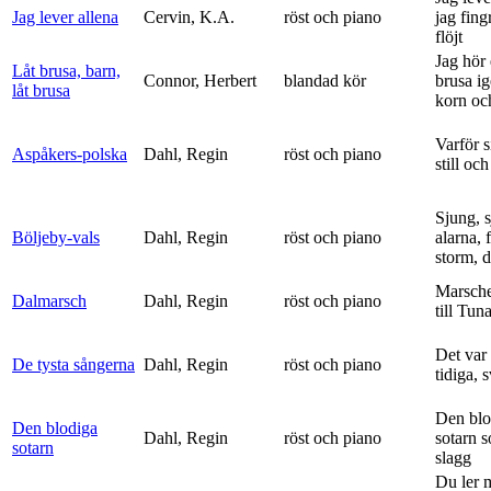
Jag lever allena
Cervin, K.A.
röst och piano
jag fing
flöjt
Jag hör 
Låt brusa, barn,
Connor, Herbert
blandad kör
brusa i
låt brusa
korn och
Varför si
Aspåkers-polska
Dahl, Regin
röst och piano
still och
Sjung, s
Böljeby-vals
Dahl, Regin
röst och piano
alarna, 
storm, d
Marsche
Dalmarsch
Dahl, Regin
röst och piano
till Tun
Det var
De tysta sångerna
Dahl, Regin
röst och piano
tidiga, 
Den blo
Den blodiga
Dahl, Regin
röst och piano
sotarn 
sotarn
slagg
Du ler 