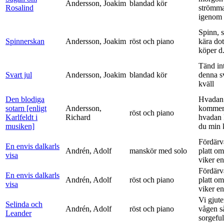
Andersson, Joakim
blandad kör
Rosalind
strömm
igenom 
Spinn, 
Spinnerskan
Andersson, Joakim
röst och piano
kära dot
köper d.
Tänd int
Svart jul
Andersson, Joakim
blandad kör
denna s
kväll
Den blodiga
Hvadan
sotarn [enligt
Andersson,
kommer
röst och piano
Karlfeldt i
Richard
hvadan
musiken]
du min k
Fördärv
En envis dalkarls
Andrén, Adolf
manskör med solo
platt om
visa
viker en 
Fördärv
En envis dalkarls
Andrén, Adolf
röst och piano
platt om
visa
viker en 
Vi gjute
Selinda och
Andrén, Adolf
röst och piano
vågen s
Leander
sorgeful