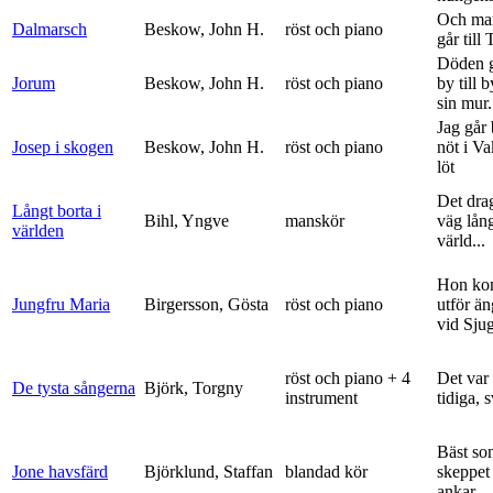
Och ma
Dalmarsch
Beskow, John H.
röst och piano
går till
Döden g
Jorum
Beskow, John H.
röst och piano
by till 
sin mur.
Jag går
Josep i skogen
Beskow, John H.
röst och piano
nöt i V
löt
Det dra
Långt borta i
Bihl, Yngve
manskör
väg lång
världen
värld...
Hon ko
Jungfru Maria
Birgersson, Gösta
röst och piano
utför ä
vid Sju
röst och piano + 4
Det var
De tysta sångerna
Björk, Torgny
instrument
tidiga, 
Bäst so
Jone havsfärd
Björklund, Staffan
blandad kör
skeppet 
ankar