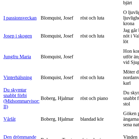
bjärt
O ljuvli
I passionsveckan
Blomquist, Josef
röst och luta
ljuvligh
krona
Jag går
Josep i skogen
Blomquist, Josef
röst och luta
nöt i V
löt
Hon ko
Jungfru Maria
Blomquist, Josef
utför ä
vid Sju
Möter d
Vinterhälsning
Blomquist, Josef
röst och luta
nordanv
karl
Du skymtar
Du sky
snabbt förbi
Boberg, Hjalmar
röst och piano
snabbt 
(Midsommarvisor:
stol
II)
Göken 
Vårlåt
Boberg, Hjalmar
blandad kör
ängarna 
sena nat
Den drömmande
Vinden 