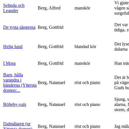
Vi gjute
Selinda och
Berg, Alfred
manskör
vågen s
Leander
sorgeful
Det var
De tysta sångerna
Berg, Gottfrid
tidiga, 
Det lyse
Helig lund
Berg, Gottfrid
blandad kör
dalarna
I Mora
Berg, Gottfrid
manskör
Han trä
Barn, hålla
Det är 
varandra i
Berg, Natanael
röst och piano
på vägen
händerna (Yttersta
Guds h
domen:...
Sjung, s
Böljeby-vals
Berg, Natanael
röst och piano
alarna, 
storm, d
Dalmålaren (ur
Berg, Natanael
röst och piano
Jag mål
Yttersta domen)