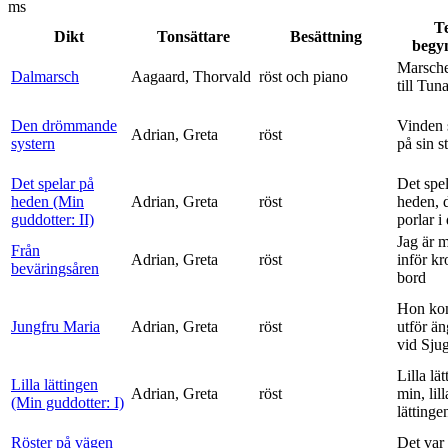
ms
T
Dikt
Tonsättare
Besättning
begy
Marsche
Dalmarsch
Aagaard, Thorvald
röst och piano
till Tun
Den drömmande
Vinden 
Adrian, Greta
röst
systern
på sin s
Det spelar på
Det spe
heden (Min
Adrian, Greta
röst
heden, 
guddotter: II)
porlar i
Jag är 
Från
Adrian, Greta
röst
inför k
beväringsåren
bord
Hon ko
Jungfru Maria
Adrian, Greta
röst
utför ä
vid Sju
Lilla lä
Lilla lättingen
Adrian, Greta
röst
min, lill
(Min guddotter: I)
lättinge
Röster på vägen
Det var 