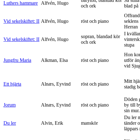
baryton, blandad kör
Så stilla
Luthers hammare
Alfvén, Hugo
och ork
blad på
Offrand
Vid sekelskiftet: II
Alfvén, Hugo
röst och piano
seklens
Herran
I kvälla
sopran, blandad kör
Vid sekelskiftet: II
Alfvén, Hugo
vinters
och ork
stupa
Hon ko
Jungfru Maria
Alkman, Elsa
röst och piano
utför ä
vid Sju
Mitt hjä
Ett hjärta
Alnæs, Eyvind
röst och piano
stadig b
Döden g
Jorum
Alnæs, Eyvind
röst och piano
by till 
sin mur.
Du ler 
Du ler
Alvin, Erik
manskör
tänder 
läppars 