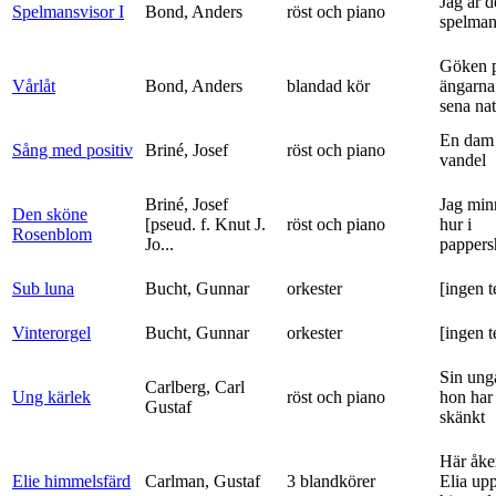
Jag är 
Spelmansvisor I
Bond, Anders
röst och piano
spelma
Göken 
Vårlåt
Bond, Anders
blandad kör
ängarna 
sena nat
En dam 
Sång med positiv
Briné, Josef
röst och piano
vandel
Briné, Josef
Jag min
Den sköne
[pseud. f. Knut J.
röst och piano
hur i
Rosenblom
Jo...
pappers
Sub luna
Bucht, Gunnar
orkester
[ingen t
Vinterorgel
Bucht, Gunnar
orkester
[ingen t
Sin ung
Carlberg, Carl
Ung kärlek
röst och piano
hon har
Gustaf
skänkt
Här åke
Elie himmelsfärd
Carlman, Gustaf
3 blandkörer
Elia upp 