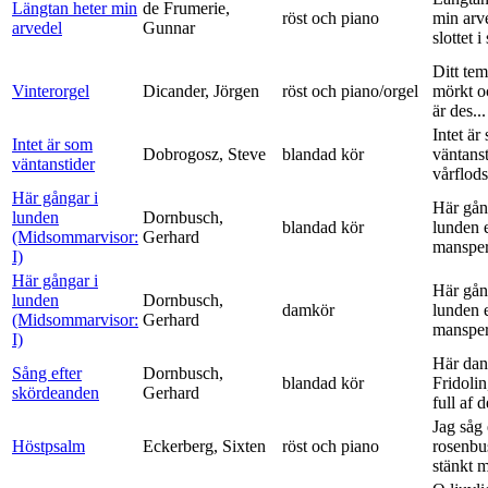
Längtan heter min
de Frumerie,
röst och piano
min arv
arvedel
Gunnar
slottet i 
Ditt tem
Vinterorgel
Dicander, Jörgen
röst och piano/orgel
mörkt o
är des...
Intet är
Intet är som
Dobrogosz, Steve
blandad kör
väntanst
väntanstider
vårflods
Här gångar i
Här gån
lunden
Dornbusch,
blandad kör
lunden 
(Midsommarvisor:
Gerhard
manspe
I)
Här gångar i
Här gån
lunden
Dornbusch,
damkör
lunden 
(Midsommarvisor:
Gerhard
manspe
I)
Här dan
Sång efter
Dornbusch,
blandad kör
Fridolin
skördeanden
Gerhard
full af d
Jag såg
Höstpsalm
Eckerberg, Sixten
röst och piano
rosenbu
stänkt 