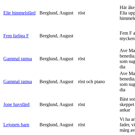
Här åke
Elie himmelsfärd
Berglund, August
röst
Elia upp 
himmele
Fem F 
Fem farliga F
Berglund, August
mycken 
Ave Mar
benedia
Gammal ramsa
Berglund, August
röst
som sug
dia
Ave Mar
benedia
Gammal ramsa
Berglund, August
röst och piano
som sug
dia
Bäst so
Jone havsfärd
Berglund, August
röst
skeppet 
ankar
Vi ha ar
Lejonets barn
Berglund, August
röst
fader, v
märg av 