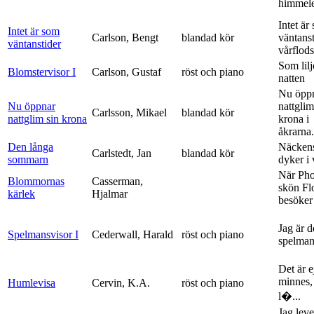
himmele
Intet är
Intet är som
Carlson, Bengt
blandad kör
väntanst
väntanstider
vårflods
Som lilj
Blomstervisor I
Carlson, Gustaf
röst och piano
natten
Nu öpp
Nu öppnar
nattglim
Carlsson, Mikael
blandad kör
nattglim sin krona
krona i
åkrarna.
Den långa
Näckens
Carlstedt, Jan
blandad kör
sommarn
dyker i
När Ph
Blommornas
Casserman,
skön Fl
kärlek
Hjalmar
besöker
Jag är 
Spelmansvisor I
Cederwall, Harald
röst och piano
spelma
Det är ej
minnes,
Humlevisa
Cervin, K.A.
röst och piano
l�...
Jag leve