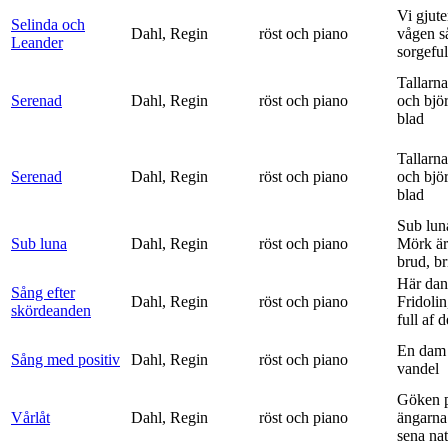
Vi gjute
Selinda och
Dahl, Regin
röst och piano
vågen s
Leander
sorgeful
Tallarna
Serenad
Dahl, Regin
röst och piano
och bjö
blad
Tallarna
Serenad
Dahl, Regin
röst och piano
och bjö
blad
Sub lun
Sub luna
Dahl, Regin
röst och piano
Mörk är
brud, br
Här dan
Sång efter
Dahl, Regin
röst och piano
Fridolin
skördeanden
full af d
En dam 
Sång med positiv
Dahl, Regin
röst och piano
vandel
Göken 
Vårlåt
Dahl, Regin
röst och piano
ängarna 
sena nat