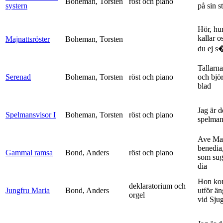
Boheman, Torsten
röst och piano
systern
på sin s
Hör, hu
kallar o
Majnattsröster
Boheman, Torsten
du ej s�
Tallarna
Serenad
Boheman, Torsten
röst och piano
och bjö
blad
Jag är 
Spelmansvisor I
Boheman, Torsten
röst och piano
spelma
Ave Mar
benedia
Gammal ramsa
Bond, Anders
röst och piano
som sug
dia
Hon ko
deklaratorium och
Jungfru Maria
Bond, Anders
utför ä
orgel
vid Sju