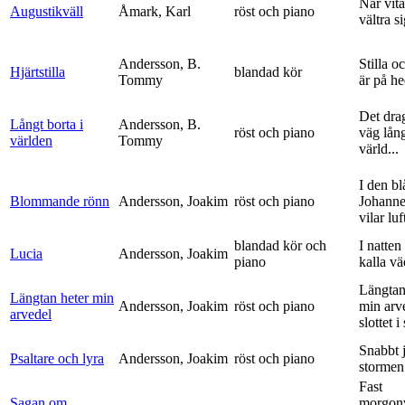
När vit
Augustikväll
Åmark, Karl
röst och piano
vältra s
Andersson, B.
Stilla o
Hjärtstilla
blandad kör
Tommy
är på h
Det dra
Långt borta i
Andersson, B.
röst och piano
väg lång
världen
Tommy
värld...
I den bl
Blommande rönn
Andersson, Joakim
röst och piano
Johanne
vilar luf
blandad kör och
I natten
Lucia
Andersson, Joakim
piano
kalla vä
Längtan
Längtan heter min
Andersson, Joakim
röst och piano
min arv
arvedel
slottet i 
Snabbt 
Psaltare och lyra
Andersson, Joakim
röst och piano
stormen
Fast
Sagan om
morgon