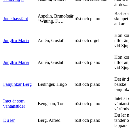
är des...
Bäst so
Aspelin, Bruno[står
Jone havsfärd
röst och piano
skeppet 
"Witting, F., ...
ankar
Hon ko
Jungfru Maria
Aulén, Gustaf
röst och orgel
utför ä
vid Sju
Hon ko
Jungfru Maria
Aulén, Gustaf
röst och piano
utför ä
vid Sju
Det är 
Fanjunkar Berg
Bedinger, Hugo
röst och piano
barske
fanjunk
Intet är
Intet är som
Bengtson, Tor
röst och piano
väntanst
väntanstider
vårflods
Du ler 
Du ler
Berg, Alfred
röst och piano
tänder 
läppars 