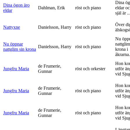
Dina ög
Dina ögon äro
Dahlman, Erik
röst och piano
eldar o
eldar
själ är ..
Över di
Nattyxne
Danielsson, Harry
röst och piano
älskogs
Nu öpp
Nu öppnar
nattglim
Danielsson, Harry
röst och piano
nattglim sin krona
krona i
åkrarna.
Hon ko
de Frumerie,
Jungfru Maria
röst och orkester
utför ä
Gunnar
vid Sju
Hon ko
de Frumerie,
Jungfru Maria
röst och piano
utför ä
Gunnar
vid Sju
Hon ko
de Frumerie,
Jungfru Maria
röst och piano
utför ä
Gunnar
vid Sju
Längtan