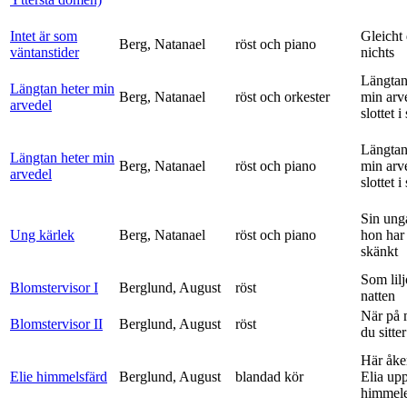
Intet är som
Gleicht
Berg, Natanael
röst och piano
väntanstider
nichts
Längtan
Längtan heter min
Berg, Natanael
röst och orkester
min arv
arvedel
slottet i 
Längtan
Längtan heter min
Berg, Natanael
röst och piano
min arv
arvedel
slottet i 
Sin ung
Ung kärlek
Berg, Natanael
röst och piano
hon har
skänkt
Som lilj
Blomstervisor I
Berglund, August
röst
natten
När på 
Blomstervisor II
Berglund, August
röst
du sitter
Här åke
Elie himmelsfärd
Berglund, August
blandad kör
Elia upp 
himmele