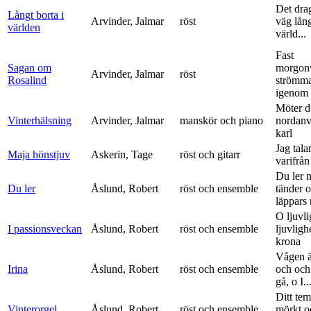
Det dra
Långt borta i
Arvinder, Jalmar
röst
väg lång
världen
värld...
Fast
Sagan om
morgon
Arvinder, Jalmar
röst
Rosalind
strömma
igenom 
Möter d
Vinterhälsning
Arvinder, Jalmar
manskör och piano
nordanv
karl
Jag tala
Maja hönstjuv
Askerin, Tage
röst och gitarr
varifrå
Du ler 
Du ler
Åslund, Robert
röst och ensemble
tänder 
läppars 
O ljuvli
I passionsveckan
Åslund, Robert
röst och ensemble
ljuvligh
krona
Vågen ä
Irina
Åslund, Robert
röst och ensemble
och och
gå, o I..
Ditt tem
Vinterorgel
Åslund, Robert
röst och ensemble
mörkt o