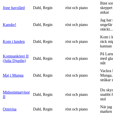
Bäst so
Jone havsfärd
Dahl, Regin
röst och piano
skeppet 
ankar
Jag har s
Kanske!
Dahl, Regin
röst och piano
ungefär 
otäckt...
Kom i l
Kom i lunden
Dahl, Regin
röst och piano
räck mi
kannan
På Lars
Kompankörer II
Dahl, Regin
röst och piano
med gla
(Julia Djuplin)
ståt
Vackra 
Maj i Munga
Dahl, Regin
röst och piano
Munga, 
stråkar s
Du sky
Midsommarvisor
Dahl, Regin
röst och piano
snabbt 
II
stol
När jag 
Ormvisa
Dahl, Regin
röst och piano
marken 