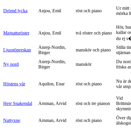
Ur mitt 
Drömd lycka
Anjou, Emil
röst och piano
mörka l
Hör, hu
kallar o
Majnattsröster
Anjou, Emil
två röster och piano
du ej s�
Anrep-Nordin,
Stilla ti
Ljusstöperskan
manskör och piano
Birger
stjärnan
Anrep-Nordin,
Du nor
Ny nord
manskör
Birger
friska a
Nu är de
Höstens vår
Aquilon, Enar
röst och piano
vår uts
Vid
Herr Snakendal
Arnman, Arvid
röst och tre pianon
Brittmäs
skymnin
Över di
Nattyxne
Arnman, Arvid
röst och piano
älskogs