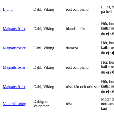
Ljung d
Ljung
Dahl, Viking
röst och piano
på heda
Hör, hu
kallar o
Majnattsröster
Dahl, Viking
blandad kör
du ej s�
Hör, hu
kallar o
Majnattsröster
Dahl, Viking
damkör
du ej s�
Hör, hu
kallar o
Majnattsröster
Dahl, Viking
röst och piano
du ej s�
Hör, hu
kallar o
Majnattsröster
Dahl, Viking
röst, kör och orkester
du ej s�
Möter d
Dahlgren,
Vinterhälsning
röst
nordanv
Valdemar
karl