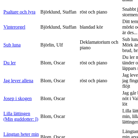
Snabbt 
Psaltare och lyra
Björklund, Staffan
röst och piano
stormen
Ditt tem
Vinterorgel
Björklund, Staffan
blandad kör
mörkt o
är des...
Sub lun
Deklamatorium och
Sub luna
Björlin, Ulf
Mörk är
piano
brud, br
Du ler 
Du ler
Blom, Oscar
röst och piano
tänder 
läppars 
Jag leve
Jag lever allena
Blom, Oscar
röst och piano
jag fing
flöjt
Jag går
Josep i skogen
Blom, Oscar
nöt i V
löt
Lilla lä
Lilla lättingen
Blom, Oscar
min, lill
(Min guddotter: I)
lättinge
Längtan
Längtan heter min
Blom, Oscar
min arv