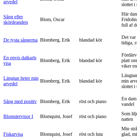
arvedel
slottet i 
Här dan
Sång efter
Blom, Oscar
Fridolin
skördeanden
full af d
Det var
De tysta sångerna
Blomberg, Erik
blandad kör
tidiga, 
Fördärv
En envis dalkarls
Blomberg, Erik
blandad kör
platt om
visa
viker en 
Längtan
Längtan heter min
Blomberg, Erik
blandad kör
min arv
arvedel
slottet i 
En dam 
Sång med positiv
Blomberg, Erik
röst och piano
vandel
Som lilj
Blomstervisor I
Blomquist, Josef
röst och piano
natten
Min strå
Fiskarvisa
Blomquist, Josef
röst och luta
glad, mi