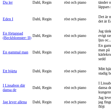
Du ler
Dahl, Regin
röst och piano
tänder 
läppars 
Det är 
Eden I
Dahl, Regin
röst och piano
det är 
Jag tän
En förtappad
Dahl, Regin
röst och piano
evigt ra
(Beckblomster: II)
ljus oc..
En gam
man på
En gammal man
Dahl, Regin
röst och piano
kärleks
sedd
Mitt hjä
Ett hjärta
Dahl, Regin
röst och piano
stadig b
I Lissa
I Lissabon där
Dahl, Regin
röst och piano
dansa d
dansa de
kungens 
Jag leve
Jag lever allena
Dahl, Regin
röst och piano
jag fing
flöjt