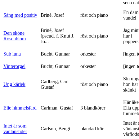
sena nat
En dam 
Sång med positiv
Briné, Josef
röst och piano
vandel
Briné, Josef
Jag min
Den sköne
[pseud. f. Knut J.
röst och piano
hur i
Rosenblom
Jo...
pappers
Sub luna
Bucht, Gunnar
orkester
[ingen t
Vinterorgel
Bucht, Gunnar
orkester
[ingen t
Sin ung
Carlberg, Carl
Ung kärlek
röst och piano
hon har
Gustaf
skänkt
Här åke
Elie himmelsfärd
Carlman, Gustaf
3 blandkörer
Elia upp 
himmele
Intet är
Intet är som
Carlson, Bengt
blandad kör
väntanst
väntanstider
vårflods