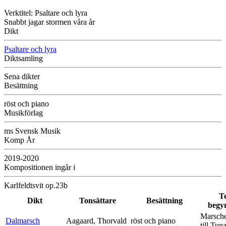
Verktitel: Psaltare och lyra
Snabbt jagar stormen våra år
Dikt
Psaltare och lyra
Diktsamling
Sena dikter
Besättning
röst och piano
Musikförlag
ms Svensk Musik
Komp År
2019-2020
Kompositionen ingår i
Karlfeldtsvit op.23b
T
Dikt
Tonsättare
Besättning
begy
Marsche
Dalmarsch
Aagaard, Thorvald
röst och piano
till Tun