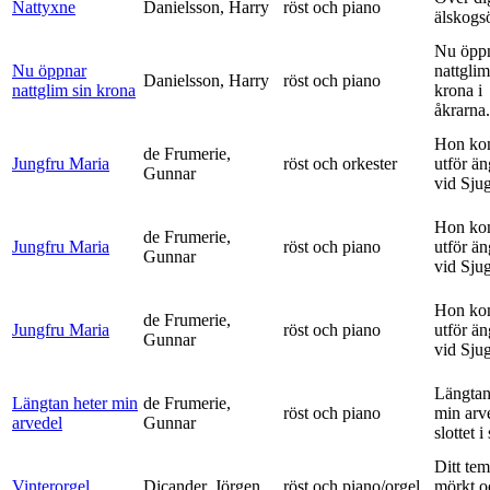
Nattyxne
Danielsson, Harry
röst och piano
älskogs
Nu öpp
Nu öppnar
nattglim
Danielsson, Harry
röst och piano
nattglim sin krona
krona i
åkrarna.
Hon ko
de Frumerie,
Jungfru Maria
röst och orkester
utför ä
Gunnar
vid Sju
Hon ko
de Frumerie,
Jungfru Maria
röst och piano
utför ä
Gunnar
vid Sju
Hon ko
de Frumerie,
Jungfru Maria
röst och piano
utför ä
Gunnar
vid Sju
Längtan
Längtan heter min
de Frumerie,
röst och piano
min arv
arvedel
Gunnar
slottet i 
Ditt tem
Vinterorgel
Dicander, Jörgen
röst och piano/orgel
mörkt o