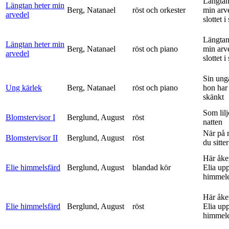
Längtan
Längtan heter min
Berg, Natanael
röst och orkester
min arv
arvedel
slottet i 
Längtan
Längtan heter min
Berg, Natanael
röst och piano
min arv
arvedel
slottet i 
Sin ung
Ung kärlek
Berg, Natanael
röst och piano
hon har
skänkt
Som lilj
Blomstervisor I
Berglund, August
röst
natten
När på 
Blomstervisor II
Berglund, August
röst
du sitter
Här åke
Elie himmelsfärd
Berglund, August
blandad kör
Elia upp 
himmele
Här åke
Elie himmelsfärd
Berglund, August
röst
Elia upp 
himmele