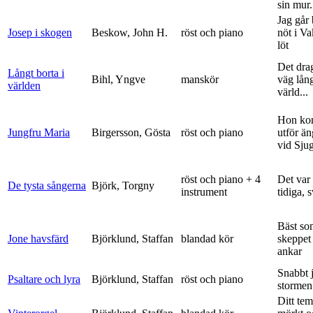
sin mur.
Jag går
Josep i skogen
Beskow, John H.
röst och piano
nöt i V
löt
Det dra
Långt borta i
Bihl, Yngve
manskör
väg lång
världen
värld...
Hon ko
Jungfru Maria
Birgersson, Gösta
röst och piano
utför ä
vid Sju
röst och piano + 4
Det var
De tysta sångerna
Björk, Torgny
instrument
tidiga, 
Bäst so
Jone havsfärd
Björklund, Staffan
blandad kör
skeppet 
ankar
Snabbt 
Psaltare och lyra
Björklund, Staffan
röst och piano
stormen
Ditt tem