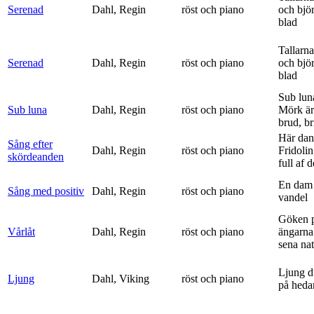
Serenad
Dahl, Regin
röst och piano
och bjö
blad
Tallarna
Serenad
Dahl, Regin
röst och piano
och bjö
blad
Sub lun
Sub luna
Dahl, Regin
röst och piano
Mörk är
brud, br
Här dan
Sång efter
Dahl, Regin
röst och piano
Fridolin
skördeanden
full af d
En dam 
Sång med positiv
Dahl, Regin
röst och piano
vandel
Göken 
Vårlåt
Dahl, Regin
röst och piano
ängarna 
sena nat
Ljung d
Ljung
Dahl, Viking
röst och piano
på heda