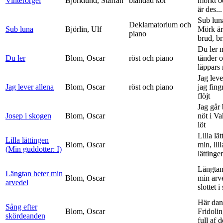
Vinterorgel
Björklund, Staffan
blandad kör
mörkt o
är des...
Sub lun
Deklamatorium och
Sub luna
Björlin, Ulf
Mörk är
piano
brud, br
Du ler 
Du ler
Blom, Oscar
röst och piano
tänder 
läppars 
Jag leve
Jag lever allena
Blom, Oscar
röst och piano
jag fing
flöjt
Jag går
Josep i skogen
Blom, Oscar
nöt i V
löt
Lilla lä
Lilla lättingen
Blom, Oscar
min, lill
(Min guddotter: I)
lättinge
Längtan
Längtan heter min
Blom, Oscar
min arv
arvedel
slottet i 
Här dan
Sång efter
Blom, Oscar
Fridolin
skördeanden
full af d