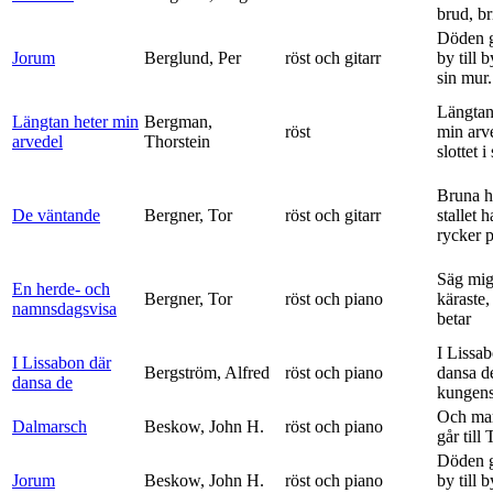
brud, br
Döden g
Jorum
Berglund, Per
röst och gitarr
by till 
sin mur.
Längtan
Längtan heter min
Bergman,
röst
min arv
arvedel
Thorstein
slottet i 
Bruna h
De väntande
Bergner, Tor
röst och gitarr
stallet 
rycker p
Säg mig
En herde- och
Bergner, Tor
röst och piano
käraste,
namnsdagsvisa
betar
I Lissa
I Lissabon där
Bergström, Alfred
röst och piano
dansa d
dansa de
kungens 
Och ma
Dalmarsch
Beskow, John H.
röst och piano
går till
Döden g
Jorum
Beskow, John H.
röst och piano
by till 