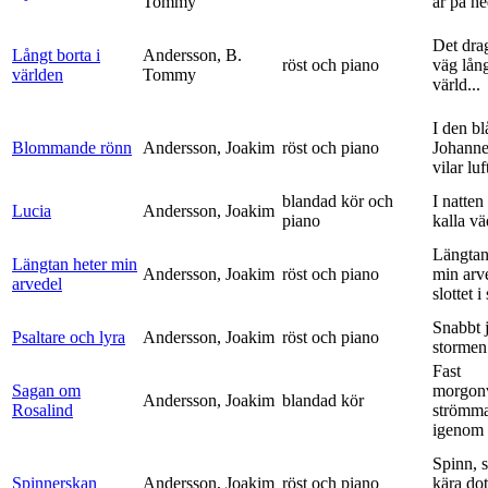
Tommy
är på h
Det dra
Långt borta i
Andersson, B.
röst och piano
väg lång
världen
Tommy
värld...
I den bl
Blommande rönn
Andersson, Joakim
röst och piano
Johanne
vilar luf
blandad kör och
I natten
Lucia
Andersson, Joakim
piano
kalla vä
Längtan
Längtan heter min
Andersson, Joakim
röst och piano
min arv
arvedel
slottet i 
Snabbt 
Psaltare och lyra
Andersson, Joakim
röst och piano
stormen
Fast
Sagan om
morgon
Andersson, Joakim
blandad kör
Rosalind
strömm
igenom 
Spinn, 
Spinnerskan
Andersson, Joakim
röst och piano
kära dot