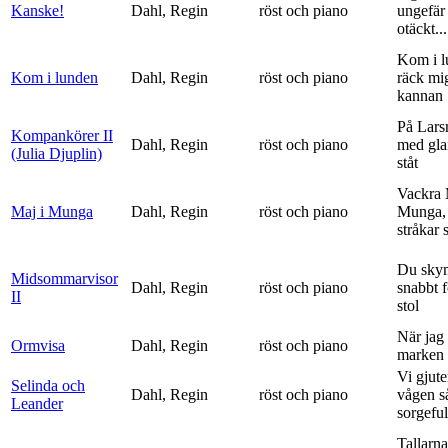
Kanske!
Dahl, Regin
röst och piano
ungefär 
otäckt...
Kom i l
Kom i lunden
Dahl, Regin
röst och piano
räck mi
kannan
På Lars
Kompankörer II
Dahl, Regin
röst och piano
med gla
(Julia Djuplin)
ståt
Vackra 
Maj i Munga
Dahl, Regin
röst och piano
Munga, 
stråkar s
Du sky
Midsommarvisor
Dahl, Regin
röst och piano
snabbt 
II
stol
När jag 
Ormvisa
Dahl, Regin
röst och piano
marken 
Vi gjute
Selinda och
Dahl, Regin
röst och piano
vågen s
Leander
sorgeful
Tallarna