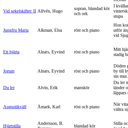
I kvälla
sopran, blandad kör
Vid sekelskiftet: II
Alfvén, Hugo
vinters
och ork
stupa
Hon ko
Jungfru Maria
Alkman, Elsa
röst och piano
utför ä
vid Sju
Mitt hjä
Ett hjärta
Alnæs, Eyvind
röst och piano
stadig b
Döden g
Jorum
Alnæs, Eyvind
röst och piano
by till 
sin mur.
Du ler 
Du ler
Alvin, Erik
manskör
tänder 
läppars 
När vit
Augustikväll
Åmark, Karl
röst och piano
vältra s
Andersson, B.
Stilla o
Hjärtstilla
blandad kör