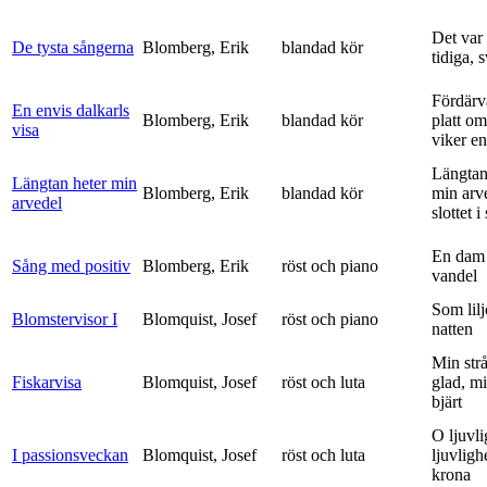
Det var
De tysta sångerna
Blomberg, Erik
blandad kör
tidiga, 
Fördärv
En envis dalkarls
Blomberg, Erik
blandad kör
platt om
visa
viker en 
Längtan
Längtan heter min
Blomberg, Erik
blandad kör
min arv
arvedel
slottet i 
En dam 
Sång med positiv
Blomberg, Erik
röst och piano
vandel
Som lilj
Blomstervisor I
Blomquist, Josef
röst och piano
natten
Min strå
Fiskarvisa
Blomquist, Josef
röst och luta
glad, mi
bjärt
O ljuvli
I passionsveckan
Blomquist, Josef
röst och luta
ljuvligh
krona