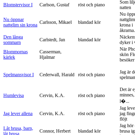
Som lilj
Blomstervisor I
Carlson, Gustaf
röst och piano
natten
Nu öpp
Nu öppnar
nattglim
Carlsson, Mikael
blandad kör
nattglim sin krona
krona i
åkrarna.
Den långa
Näckens
Carlstedt, Jan
blandad kör
sommarn
dyker i
När Ph
Blommornas
Casserman,
skön Fl
kärlek
Hjalmar
besöker
Jag är 
Spelmansvisor I
Cederwall, Harald
röst och piano
spelma
Det är ej
minnes,
Humlevisa
Cervin, K.A.
röst och piano
l�...
Jag leve
Jag lever allena
Cervin, K.A.
röst och piano
jag fing
flöjt
Jag hör 
Låt brusa, barn,
Connor, Herbert
blandad kör
brusa i
låt brusa