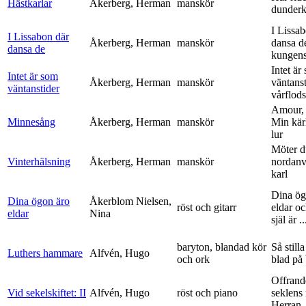
Hästkarlar
Åkerberg, Herman
manskör
dunderk
I Lissa
I Lissabon där
Åkerberg, Herman
manskör
dansa d
dansa de
kungens 
Intet är
Intet är som
Åkerberg, Herman
manskör
väntanst
väntanstider
vårflods
Amour,
Minnesång
Åkerberg, Herman
manskör
Min kär
lur
Möter d
Vinterhälsning
Åkerberg, Herman
manskör
nordanv
karl
Dina ög
Dina ögon äro
Åkerblom Nielsen,
röst och gitarr
eldar o
eldar
Nina
själ är ..
baryton, blandad kör
Så stilla
Luthers hammare
Alfvén, Hugo
och ork
blad på
Offrand
Vid sekelskiftet: II
Alfvén, Hugo
röst och piano
seklens
Herran