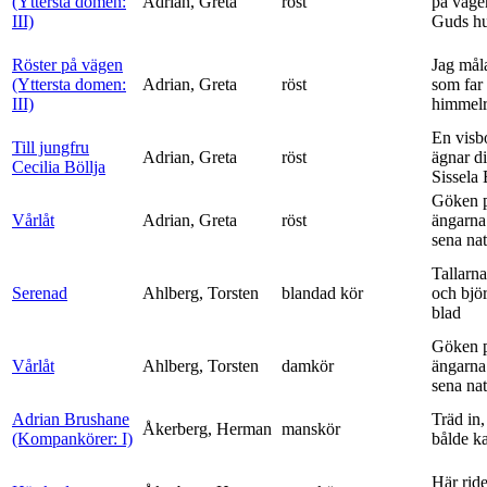
(Yttersta domen:
Adrian, Greta
röst
på vägen
III)
Guds h
Röster på vägen
Jag mål
(Yttersta domen:
Adrian, Greta
röst
som far t
III)
himmelr
En visb
Till jungfru
Adrian, Greta
röst
ägnar di
Cecilia Böllja
Sissela B
Göken 
Vårlåt
Adrian, Greta
röst
ängarna 
sena nat
Tallarna
Serenad
Ahlberg, Torsten
blandad kör
och bjö
blad
Göken 
Vårlåt
Ahlberg, Torsten
damkör
ängarna 
sena nat
Adrian Brushane
Träd in,
Åkerberg, Herman
manskör
(Kompankörer: I)
bålde ka
Här ride