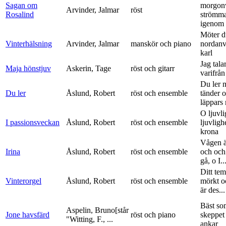
Sagan om
morgon
Arvinder, Jalmar
röst
Rosalind
strömma
igenom 
Möter d
Vinterhälsning
Arvinder, Jalmar
manskör och piano
nordanv
karl
Jag tala
Maja hönstjuv
Askerin, Tage
röst och gitarr
varifrå
Du ler 
Du ler
Åslund, Robert
röst och ensemble
tänder 
läppars 
O ljuvli
I passionsveckan
Åslund, Robert
röst och ensemble
ljuvligh
krona
Vågen ä
Irina
Åslund, Robert
röst och ensemble
och och
gå, o I..
Ditt tem
Vinterorgel
Åslund, Robert
röst och ensemble
mörkt o
är des...
Bäst so
Aspelin, Bruno[står
Jone havsfärd
röst och piano
skeppet 
"Witting, F., ...
ankar