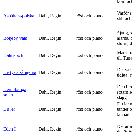
korn och
Varför si
Aspåkers-polska
Dahl, Regin
röst och piano
still och
Sjung, s
Böljeby-vals
Dahl, Regin
röst och piano
alarna, 
storm, d
Marsche
Dalmarsch
Dahl, Regin
röst och piano
till Tun
Det var
De tysta sångerna
Dahl, Regin
röst och piano
tidiga, 
Den blo
Den blodiga
Dahl, Regin
röst och piano
sotarn 
sotarn
slagg
Du ler 
Du ler
Dahl, Regin
röst och piano
tänder 
läppars 
Det är 
Eden I
Dahl, Regin
röst och piano
det är 