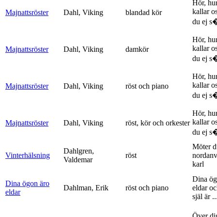
Hör, hu
kallar o
Majnattsröster
Dahl, Viking
blandad kör
du ej s�
Hör, hu
kallar o
Majnattsröster
Dahl, Viking
damkör
du ej s�
Hör, hu
kallar o
Majnattsröster
Dahl, Viking
röst och piano
du ej s�
Hör, hu
kallar o
Majnattsröster
Dahl, Viking
röst, kör och orkester
du ej s�
Möter d
Dahlgren,
Vinterhälsning
röst
nordanv
Valdemar
karl
Dina ög
Dina ögon äro
Dahlman, Erik
röst och piano
eldar o
eldar
själ är ..
Över di