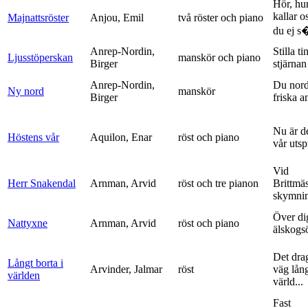
Hör, hu
kallar o
Majnattsröster
Anjou, Emil
två röster och piano
du ej s�
Anrep-Nordin,
Stilla ti
Ljusstöperskan
manskör och piano
Birger
stjärnan
Anrep-Nordin,
Du nor
Ny nord
manskör
Birger
friska a
Nu är de
Höstens vår
Aquilon, Enar
röst och piano
vår uts
Vid
Herr Snakendal
Arnman, Arvid
röst och tre pianon
Brittmäs
skymnin
Över di
Nattyxne
Arnman, Arvid
röst och piano
älskogs
Det dra
Långt borta i
Arvinder, Jalmar
röst
väg lång
världen
värld...
Fast