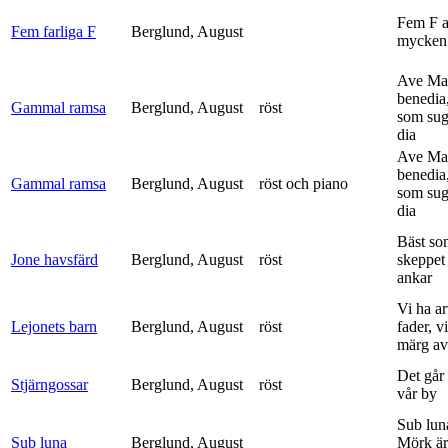
Fem F 
Fem farliga F
Berglund, August
mycken 
Ave Mar
benedia
Gammal ramsa
Berglund, August
röst
som sug
dia
Ave Mar
benedia
Gammal ramsa
Berglund, August
röst och piano
som sug
dia
Bäst so
Jone havsfärd
Berglund, August
röst
skeppet 
ankar
Vi ha ar
Lejonets barn
Berglund, August
röst
fader, v
märg av 
Det går e
Stjärngossar
Berglund, August
röst
vår by
Sub lun
Sub luna
Berglund, August
Mörk är