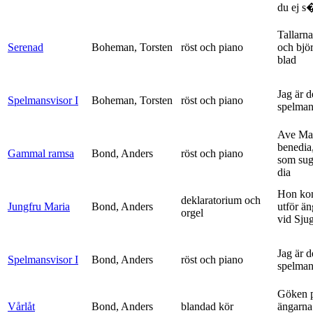
du ej s�
Tallarna
Serenad
Boheman, Torsten
röst och piano
och bjö
blad
Jag är 
Spelmansvisor I
Boheman, Torsten
röst och piano
spelma
Ave Mar
benedia
Gammal ramsa
Bond, Anders
röst och piano
som sug
dia
Hon ko
deklaratorium och
Jungfru Maria
Bond, Anders
utför ä
orgel
vid Sju
Jag är 
Spelmansvisor I
Bond, Anders
röst och piano
spelma
Göken 
Vårlåt
Bond, Anders
blandad kör
ängarna 