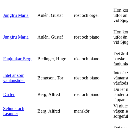
Hon ko
Jungfru Maria
Aulén, Gustaf
röst och orgel
utför ä
vid Sju
Hon ko
Jungfru Maria
Aulén, Gustaf
röst och piano
utför ä
vid Sju
Det är 
Fanjunkar Berg
Bedinger, Hugo
röst och piano
barske
fanjunk
Intet är
Intet är som
Bengtson, Tor
röst och piano
väntanst
väntanstider
vårflods
Du ler 
Du ler
Berg, Alfred
röst och piano
tänder 
läppars 
Vi gjute
Selinda och
Berg, Alfred
manskör
vågen s
Leander
sorgeful
Det var