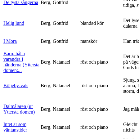
De tysta sångerna
Berg, Gottfrid
tidiga, 
Det lyse
Helig lund
Berg, Gottfrid
blandad kör
dalarna
I Mora
Berg, Gottfrid
manskör
Han trä
Barn, hålla
Det är 
varandra i
Berg, Natanael
röst och piano
på vägen
händerna (Yttersta
Guds h
domen:...
Sjung, s
Böljeby-vals
Berg, Natanael
röst och piano
alarna, 
storm, d
Dalmålaren (ur
Berg, Natanael
röst och piano
Jag mål
Yttersta domen)
Intet är som
Gleicht
Berg, Natanael
röst och piano
väntanstider
nichts