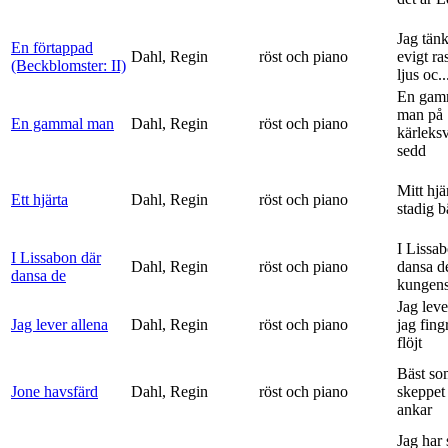
Jag tän
En förtappad
Dahl, Regin
röst och piano
evigt ra
(Beckblomster: II)
ljus oc..
En gam
man på
En gammal man
Dahl, Regin
röst och piano
kärleks
sedd
Mitt hjä
Ett hjärta
Dahl, Regin
röst och piano
stadig b
I Lissa
I Lissabon där
Dahl, Regin
röst och piano
dansa d
dansa de
kungens 
Jag leve
Jag lever allena
Dahl, Regin
röst och piano
jag fing
flöjt
Bäst so
Jone havsfärd
Dahl, Regin
röst och piano
skeppet 
ankar
Jag har s