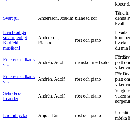
köper d.
Tänd int
Svart jul
Andersson, Joakim
blandad kör
denna s
kväll
Den blodiga
Hvadan
sotarn [enligt
Andersson,
kommer
röst och piano
Karlfeldt i
Richard
hvadan
musiken]
du min k
Fördärv
En envis dalkarls
Andrén, Adolf
manskör med solo
platt om
visa
viker en 
Fördärv
En envis dalkarls
Andrén, Adolf
röst och piano
platt om
visa
viker en 
Vi gjute
Selinda och
Andrén, Adolf
röst och piano
vågen s
Leander
sorgeful
Ur mitt 
Drömd lycka
Anjou, Emil
röst och piano
mörka l