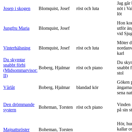
Jag går
Josep i skogen
Blomquist, Josef
röst och luta
nöt i V
löt
Hon ko
Jungfru Maria
Blomquist, Josef
utför ä
vid Sju
Möter d
Vinterhälsning
Blomquist, Josef
röst och luta
nordanv
karl
Du skymtar
Du sky
snabbt förbi
Boberg, Hjalmar
röst och piano
snabbt 
(Midsommarvisor:
stol
II)
Göken 
Vårlåt
Boberg, Hjalmar
blandad kör
ängarna 
sena nat
Den drömmande
Vinden 
Boheman, Torsten
röst och piano
systern
på sin s
Hör, hu
kallar o
Majnattsröster
Boheman, Torsten