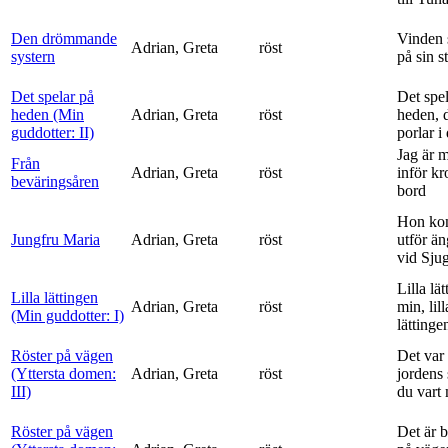
Den drömmande
Vinden 
Adrian, Greta
röst
systern
på sin s
Det spelar på
Det spe
heden (Min
Adrian, Greta
röst
heden, 
guddotter: II)
porlar i
Jag är 
Från
Adrian, Greta
röst
inför k
beväringsåren
bord
Hon ko
Jungfru Maria
Adrian, Greta
röst
utför ä
vid Sju
Lilla lä
Lilla lättingen
Adrian, Greta
röst
min, lill
(Min guddotter: I)
lättinge
Röster på vägen
Det var 
(Yttersta domen:
Adrian, Greta
röst
jordens 
III)
du vart 
Röster på vägen
Det är 