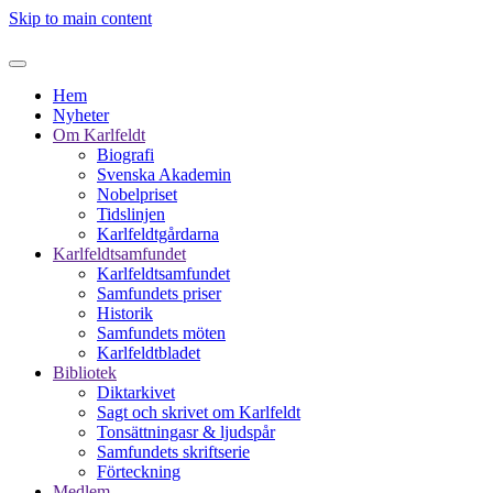
Skip to main content
Hem
Nyheter
Om Karlfeldt
Biografi
Svenska Akademin
Nobelpriset
Tidslinjen
Karlfeldtgårdarna
Karlfeldtsamfundet
Karlfeldtsamfundet
Samfundets priser
Historik
Samfundets möten
Karlfeldtbladet
Bibliotek
Diktarkivet
Sagt och skrivet om Karlfeldt
Tonsättningasr & ljudspår
Samfundets skriftserie
Förteckning
Medlem