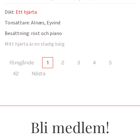
Dikt:
Ett hjärta
Tonsättare:
Alnæs, Eyvind
Besättning:
röst och piano
Mitt hjärta är en stadig bälg
Föregånde
1
2
3
4
5
42
Nästa
Bli medlem!