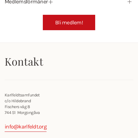
Medlemsförmåner
Bli medlem!
Kontakt
Karlfeldtsamfundet
c/o Hildebrand
Fischers väg 8
744 51 Morgongåva
info@karlfeldt.org