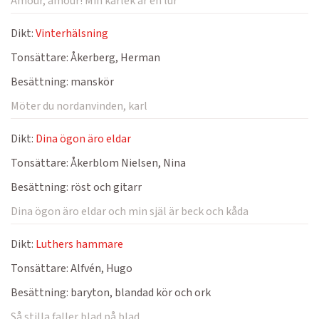
Amour, amour! Min kärlek är en lur
Dikt:
Vinterhälsning
Tonsättare:
Åkerberg, Herman
Besättning:
manskör
Möter du nordanvinden, karl
Dikt:
Dina ögon äro eldar
Tonsättare:
Åkerblom Nielsen, Nina
Besättning:
röst och gitarr
Dina ögon äro eldar och min själ är beck och kåda
Dikt:
Luthers hammare
Tonsättare:
Alfvén, Hugo
Besättning:
baryton, blandad kör och ork
Så stilla faller blad på blad