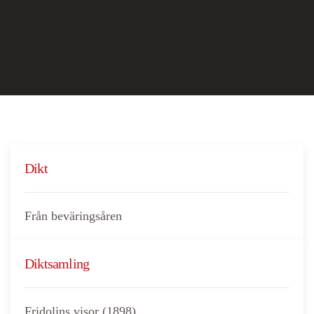
Dikt
Från beväringsåren
Diktsamling
Fridolins visor (1898)