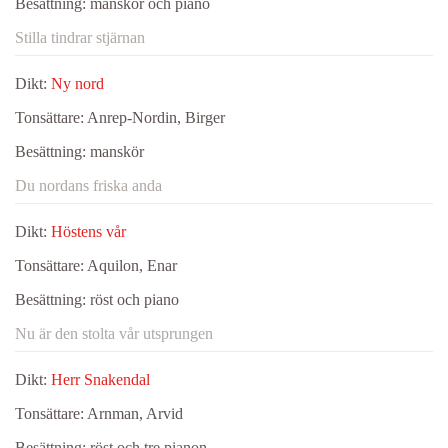
Besättning:
manskör och piano
Stilla tindrar stjärnan
Dikt:
Ny nord
Tonsättare:
Anrep-Nordin, Birger
Besättning:
manskör
Du nordans friska anda
Dikt:
Höstens vår
Tonsättare:
Aquilon, Enar
Besättning:
röst och piano
Nu är den stolta vår utsprungen
Dikt:
Herr Snakendal
Tonsättare:
Arnman, Arvid
Besättning:
röst och tre pianon