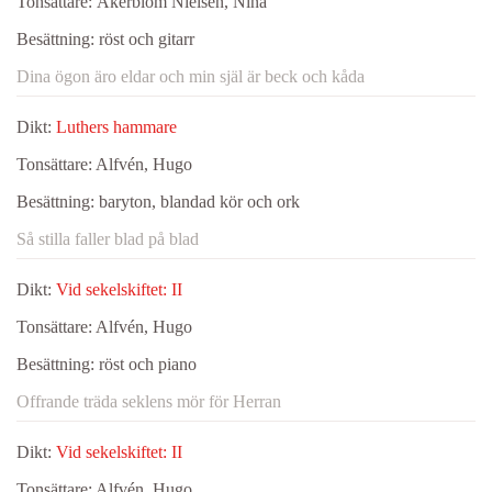
Tonsättare:
Åkerblom Nielsen, Nina
Besättning:
röst och gitarr
Dina ögon äro eldar och min själ är beck och kåda
Dikt:
Luthers hammare
Tonsättare:
Alfvén, Hugo
Besättning:
baryton, blandad kör och ork
Så stilla faller blad på blad
Dikt:
Vid sekelskiftet: II
Tonsättare:
Alfvén, Hugo
Besättning:
röst och piano
Offrande träda seklens mör för Herran
Dikt:
Vid sekelskiftet: II
Tonsättare:
Alfvén, Hugo