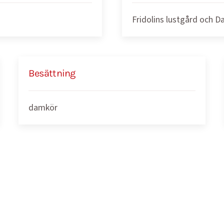
Fridolins lustgård och D
Besättning
damkör