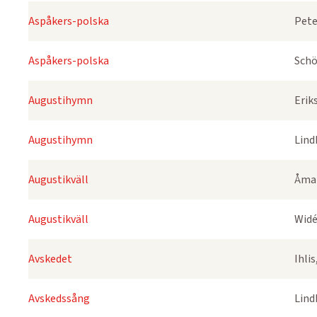
Aspåkers-polska
Pete
Aspåkers-polska
Schö
Augustihymn
Erik
Augustihymn
Lind
Augustikväll
Åmar
Augustikväll
Widé
Avskedet
Ihli
Avskedssång
Lind