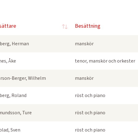
sättare
Besättning
berg, Herman
manskör
nes, Åke
tenor, manskör och orkester
rson-Berger, Wilhelm
manskör
berg, Roland
röst och piano
undsson, Ture
röst och piano
blad, Sven
röst och piano