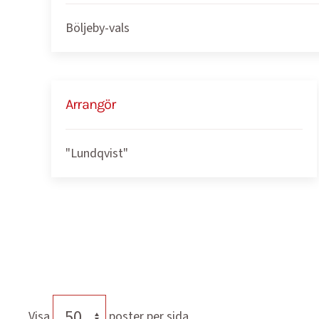
Böljeby-vals
Arrangör
"Lundqvist"
Visa
poster per sida