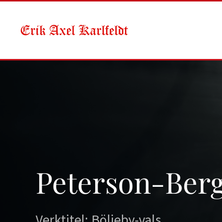
Skip to main content
Peterson-Berg
Verktitel: Böljeby-vals