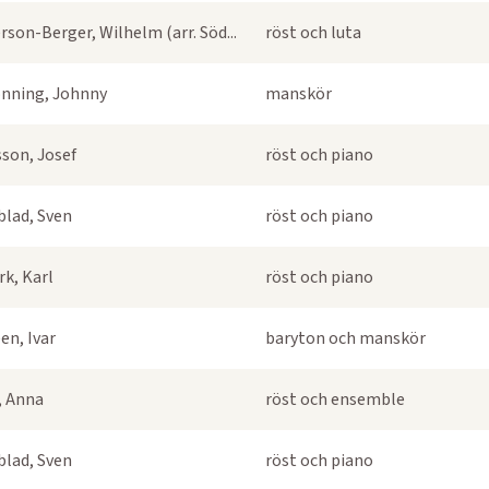
rson-Berger, Wilhelm (arr. Söd...
röst och luta
nning, Johnny
manskör
sson, Josef
röst och piano
blad, Sven
röst och piano
k, Karl
röst och piano
en, Ivar
baryton och manskör
s, Anna
röst och ensemble
blad, Sven
röst och piano