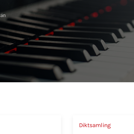
vän
Diktsamling