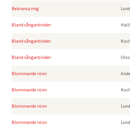
Bekransa mig
Lund
Bland sångarbröder
Hall
Bland sångarbröder
Koch
Bland sångarbröder
Olss
Blommande rönn
Ande
Blommande rönn
Koch
Blommande rönn
Lund
Blommande rönn
Lund