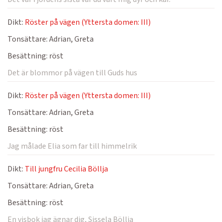
Dikt:
Röster på vägen (Yttersta domen: III)
Tonsättare:
Adrian, Greta
Besättning:
röst
Det är blommor på vägen till Guds hus
Dikt:
Röster på vägen (Yttersta domen: III)
Tonsättare:
Adrian, Greta
Besättning:
röst
Jag målade Elia som far till himmelrik
Dikt:
Till jungfru Cecilia Böllja
Tonsättare:
Adrian, Greta
Besättning:
röst
En visbok jag ägnar dig, Sissela Böllja