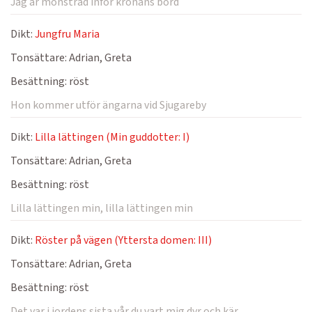
Jag är mönstrad inför kronans bord
Dikt:
Jungfru Maria
Tonsättare:
Adrian, Greta
Besättning:
röst
Hon kommer utför ängarna vid Sjugareby
Dikt:
Lilla lättingen (Min guddotter: I)
Tonsättare:
Adrian, Greta
Besättning:
röst
Lilla lättingen min, lilla lättingen min
Dikt:
Röster på vägen (Yttersta domen: III)
Tonsättare:
Adrian, Greta
Besättning:
röst
Det var i jordens sista vår du vart mig dyr och kär.