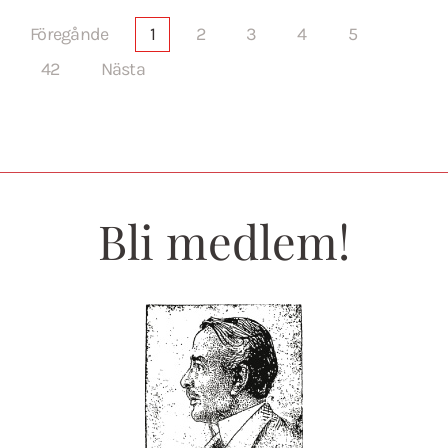
Föregånde
1
2
3
4
5
42
Nästa
Bli medlem!