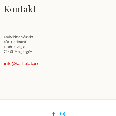
Kontakt
Karlfeldtsamfundet
c/o Hildebrand
Fischers väg 8
744 51 Morgongåva
info@karlfeldt.org