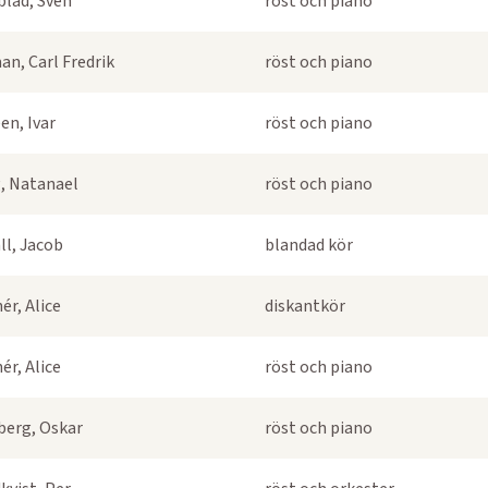
blad, Sven
röst och piano
an, Carl Fredrik
röst och piano
en, Ivar
röst och piano
, Natanael
röst och piano
ll, Jacob
blandad kör
ér, Alice
diskantkör
ér, Alice
röst och piano
berg, Oskar
röst och piano