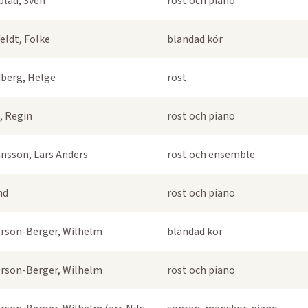
blad, Sven
röst och piano
eldt, Folke
blandad kör
berg, Helge
röst
, Regin
röst och piano
nsson, Lars Anders
röst och ensemble
nd
röst och piano
rson-Berger, Wilhelm
blandad kör
rson-Berger, Wilhelm
röst och piano