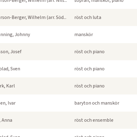
rson-Berger, Wilhelm (arr. Nils...
sopran, manskör, piano
rson-Berger, Wilhelm (arr. Söd...
röst och luta
nning, Johnny
manskör
sson, Josef
röst och piano
blad, Sven
röst och piano
k, Karl
röst och piano
en, Ivar
baryton och manskör
s, Anna
röst och ensemble