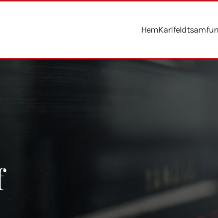
Hem
Karlfeldtsamfu
f