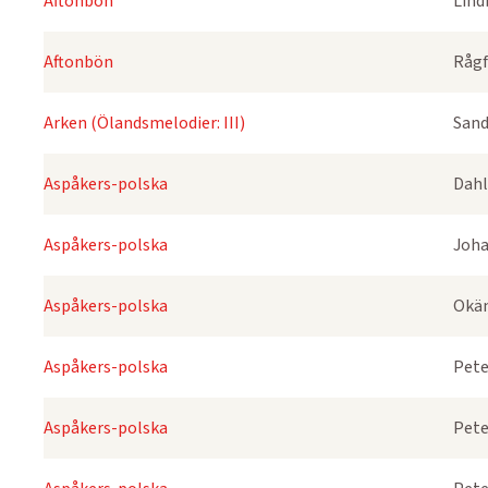
Aftonbön
Lind
Aftonbön
Rågf
Arken (Ölandsmelodier: III)
Sand
Aspåkers-polska
Dahl
Aspåkers-polska
Joha
Aspåkers-polska
Okä
Aspåkers-polska
Pete
Aspåkers-polska
Pete