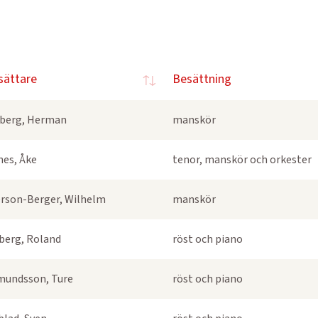
sättare
Besättning
berg, Herman
manskör
nes, Åke
tenor, manskör och orkester
rson-Berger, Wilhelm
manskör
berg, Roland
röst och piano
undsson, Ture
röst och piano