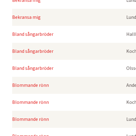
Bekransa mig
Lund
Bekransa mig
Lund
Bland sångarbröder
Hall
Bland sångarbröder
Koch
Bland sångarbröder
Olss
Blommande rönn
Ande
Blommande rönn
Koch
Blommande rönn
Lund