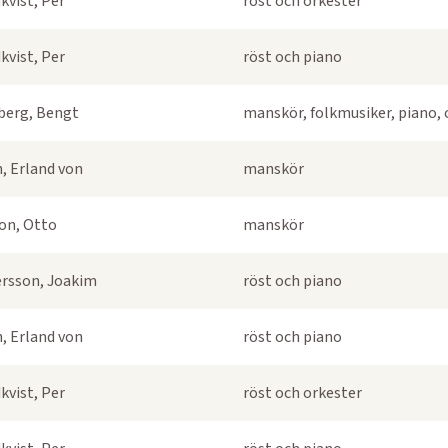
kvist, Per
röst och orkester
kvist, Per
röst och piano
berg, Bengt
manskör, folkmusiker, piano, 
, Erland von
manskör
on, Otto
manskör
rsson, Joakim
röst och piano
, Erland von
röst och piano
kvist, Per
röst och orkester