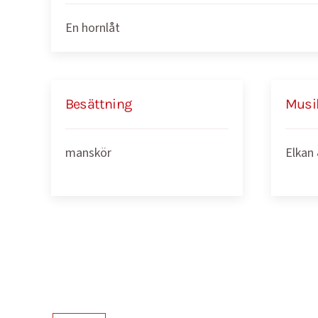
En hornlåt
Besättning
Musi
manskör
Elkan