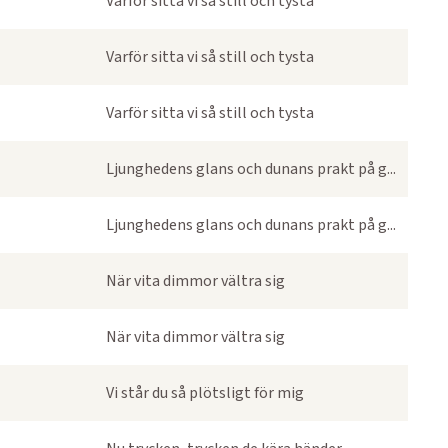
Varför sitta vi så still och tysta
Varför sitta vi så still och tysta
Varför sitta vi så still och tysta
Ljunghedens glans och dunans prakt på g...
Ljunghedens glans och dunans prakt på g...
När vita dimmor vältra sig
När vita dimmor vältra sig
Vi står du så plötsligt för mig