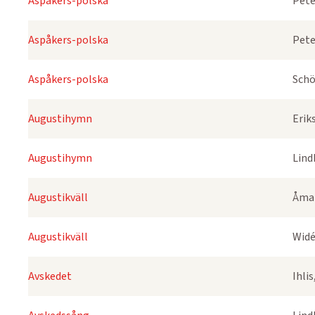
Aspåkers-polska
Pete
Aspåkers-polska
Pete
Aspåkers-polska
Schö
Augustihymn
Erik
Augustihymn
Lind
Augustikväll
Åmar
Augustikväll
Widé
Avskedet
Ihli