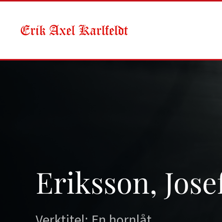
Skip to main content
Eriksson, Jose
Verktitel: En hornlåt