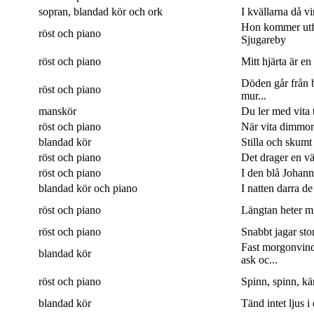
sopran, blandad kör och ork
I kvällarna då v
Hon kommer utf
röst och piano
Sjugareby
röst och piano
Mitt hjärta är en
Döden går från b
röst och piano
mur...
manskör
Du ler med vita 
röst och piano
När vita dimmor 
blandad kör
Stilla och skumt
röst och piano
Det drager en väg
röst och piano
I den blå Johanne
blandad kör och piano
I natten darra de
röst och piano
Längtan heter min
röst och piano
Snabbt jagar sto
Fast morgonvin
blandad kör
ask oc...
röst och piano
Spinn, spinn, kär
blandad kör
Tänd intet ljus i