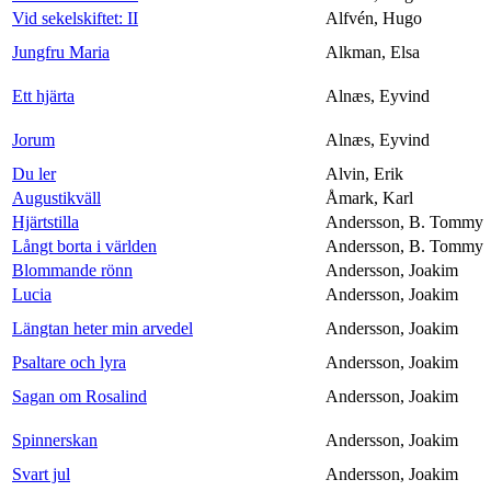
Vid sekelskiftet: II
Alfvén, Hugo
Jungfru Maria
Alkman, Elsa
Ett hjärta
Alnæs, Eyvind
Jorum
Alnæs, Eyvind
Du ler
Alvin, Erik
Augustikväll
Åmark, Karl
Hjärtstilla
Andersson, B. Tommy
Långt borta i världen
Andersson, B. Tommy
Blommande rönn
Andersson, Joakim
Lucia
Andersson, Joakim
Längtan heter min arvedel
Andersson, Joakim
Psaltare och lyra
Andersson, Joakim
Sagan om Rosalind
Andersson, Joakim
Spinnerskan
Andersson, Joakim
Svart jul
Andersson, Joakim