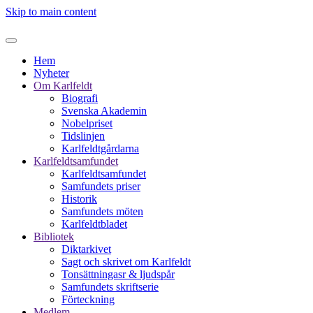
Skip to main content
Hem
Nyheter
Om Karlfeldt
Biografi
Svenska Akademin
Nobelpriset
Tidslinjen
Karlfeldtgårdarna
Karlfeldtsamfundet
Karlfeldtsamfundet
Samfundets priser
Historik
Samfundets möten
Karlfeldtbladet
Bibliotek
Diktarkivet
Sagt och skrivet om Karlfeldt
Tonsättningasr & ljudspår
Samfundets skriftserie
Förteckning
Medlem