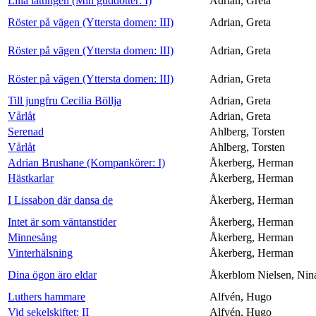
Lilla lättingen (Min guddotter: I)
Adrian, Greta
Röster på vägen (Yttersta domen: III)
Adrian, Greta
Röster på vägen (Yttersta domen: III)
Adrian, Greta
Röster på vägen (Yttersta domen: III)
Adrian, Greta
Till jungfru Cecilia Böllja
Adrian, Greta
Vårlåt
Adrian, Greta
Serenad
Ahlberg, Torsten
Vårlåt
Ahlberg, Torsten
Adrian Brushane (Kompankörer: I)
Åkerberg, Herman
Hästkarlar
Åkerberg, Herman
I Lissabon där dansa de
Åkerberg, Herman
Intet är som väntanstider
Åkerberg, Herman
Minnesång
Åkerberg, Herman
Vinterhälsning
Åkerberg, Herman
Dina ögon äro eldar
Åkerblom Nielsen, Nin
Luthers hammare
Alfvén, Hugo
Vid sekelskiftet: II
Alfvén, Hugo