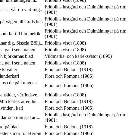
n, lilla lättingen m...
Fridolins visor (1898)
Fridolins lustgård och Dalmålningar på rim
 sista vår du vart mig...
(1901)
Fridolins lustgård och Dalmålningar på rim
på vägen till Guds hus
(1901)
Fridolins lustgård och Dalmålningar på rim
som far till himmelrik
(1901)
ar dig, Sissela Böllj...
Fridolins visor (1898)
 gal i sena natten
Fridolins visor (1898)
ch björkarnas blad
Vildmarks- och kärleksvisor (1895)
 gal i sena natten
Fridolins visor (1898)
e kavaljer
Flora och Bellona (1918)
dunderkarl
Flora och Pomona (1906)
dansa de på kungens
Flora och Pomona (1906)
anstider, vårflodsve...
Fridolins visor (1898)
in kärlek är en lur
Flora och Bellona (1918)
vinden, karl
Flora och Pomona (1906)
Fridolins lustgård och Dalmålningar på rim
ar och min själ är ...
(1901)
lad på blad
Flora och Bellona (1918)
seklens mör för Herran
Flora och Pomona (1906)