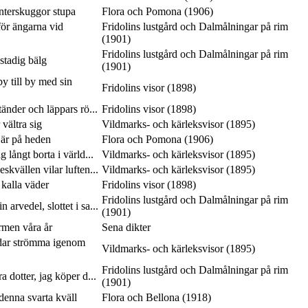
interskuggor stupa
Flora och Pomona (1906)
ör ängarna vid
Fridolins lustgård och Dalmålningar på rim
(1901)
Fridolins lustgård och Dalmålningar på rim
 stadig bälg
(1901)
y till by med sin
Fridolins visor (1898)
tänder och läppars rö...
Fridolins visor (1898)
vältra sig
Vildmarks- och kärleksvisor (1895)
 är på heden
Flora och Pomona (1906)
 långt borta i värld...
Vildmarks- och kärleksvisor (1895)
skvällen vilar luften...
Vildmarks- och kärleksvisor (1895)
 kalla väder
Fridolins visor (1898)
Fridolins lustgård och Dalmålningar på rim
 arvedel, slottet i sa...
(1901)
rmen våra år
Sena dikter
dar strömma igenom
Vildmarks- och kärleksvisor (1895)
Fridolins lustgård och Dalmålningar på rim
a dotter, jag köper d...
(1901)
 denna svarta kväll
Flora och Bellona (1918)