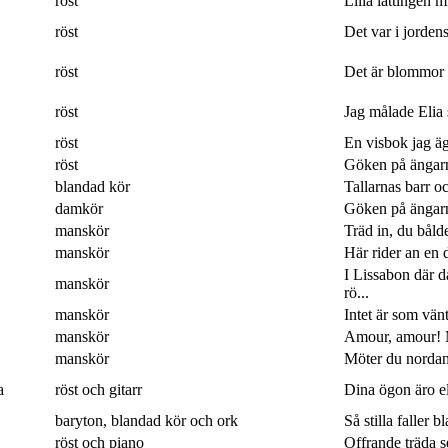
röst
Lilla lättingen mi
röst
Det var i jordens
röst
Det är blommor 
röst
Jag målade Elia 
röst
En visbok jag ägn
röst
Göken på ängarna
blandad kör
Tallarnas barr o
damkör
Göken på ängarna
manskör
Träd in, du båld
manskör
Här rider an en 
I Lissabon där 
manskör
rö...
manskör
Intet är som vänt
manskör
Amour, amour! M
manskör
Möter du nordan
a
röst och gitarr
Dina ögon äro eld
baryton, blandad kör och ork
Så stilla faller b
röst och piano
Offrande träda 