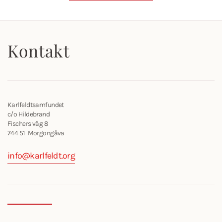
Kontakt
Karlfeldtsamfundet
c/o Hildebrand
Fischers väg 8
744 51 Morgongåva
info@karlfeldt.org