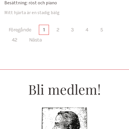
Besättning:
röst och piano
Mitt hjärta är en stadig bälg
Föregånde
1
2
3
4
5
42
Nästa
Bli medlem!