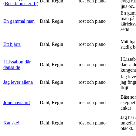
Dahl, Regin
röst och piano
evigt ra
(Beckblomster: II)
ljus oc..
En gam
man på
En gammal man
Dahl, Regin
röst och piano
kärleks
sedd
Mitt hjä
Ett hjärta
Dahl, Regin
röst och piano
stadig b
I Lissa
I Lissabon där
Dahl, Regin
röst och piano
dansa d
dansa de
kungens 
Jag leve
Jag lever allena
Dahl, Regin
röst och piano
jag fing
flöjt
Bäst so
Jone havsfärd
Dahl, Regin
röst och piano
skeppet 
ankar
Jag har s
Kanske!
Dahl, Regin
röst och piano
ungefär 
otäckt...