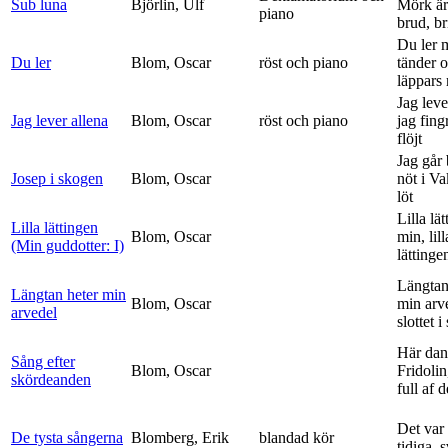
Sub luna
Björlin, Ulf
Mörk är
piano
brud, br
Du ler 
Du ler
Blom, Oscar
röst och piano
tänder 
läppars 
Jag leve
Jag lever allena
Blom, Oscar
röst och piano
jag fing
flöjt
Jag går
Josep i skogen
Blom, Oscar
nöt i V
löt
Lilla lä
Lilla lättingen
Blom, Oscar
min, lill
(Min guddotter: I)
lättinge
Längtan
Längtan heter min
Blom, Oscar
min arv
arvedel
slottet i 
Här dan
Sång efter
Blom, Oscar
Fridolin
skördeanden
full af d
Det var
De tysta sångerna
Blomberg, Erik
blandad kör
tidiga, 