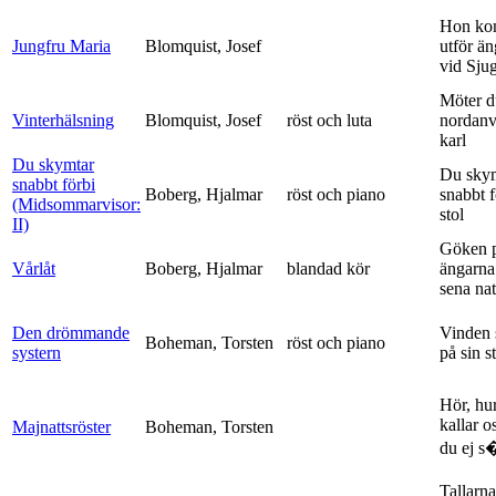
Hon ko
Jungfru Maria
Blomquist, Josef
utför ä
vid Sju
Möter d
Vinterhälsning
Blomquist, Josef
röst och luta
nordanv
karl
Du skymtar
Du sky
snabbt förbi
Boberg, Hjalmar
röst och piano
snabbt 
(Midsommarvisor:
stol
II)
Göken 
Vårlåt
Boberg, Hjalmar
blandad kör
ängarna 
sena nat
Den drömmande
Vinden 
Boheman, Torsten
röst och piano
systern
på sin s
Hör, hu
kallar o
Majnattsröster
Boheman, Torsten
du ej s�
Tallarna