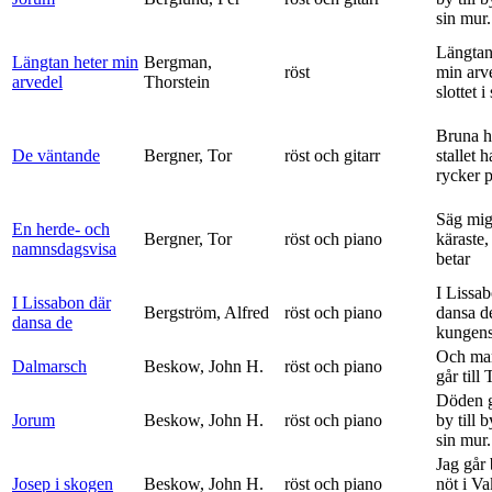
sin mur.
Längtan
Längtan heter min
Bergman,
röst
min arv
arvedel
Thorstein
slottet i 
Bruna h
De väntande
Bergner, Tor
röst och gitarr
stallet 
rycker p
Säg mig
En herde- och
Bergner, Tor
röst och piano
käraste,
namnsdagsvisa
betar
I Lissa
I Lissabon där
Bergström, Alfred
röst och piano
dansa d
dansa de
kungens 
Och ma
Dalmarsch
Beskow, John H.
röst och piano
går till
Döden g
Jorum
Beskow, John H.
röst och piano
by till 
sin mur.
Jag går
Josep i skogen
Beskow, John H.
röst och piano
nöt i V