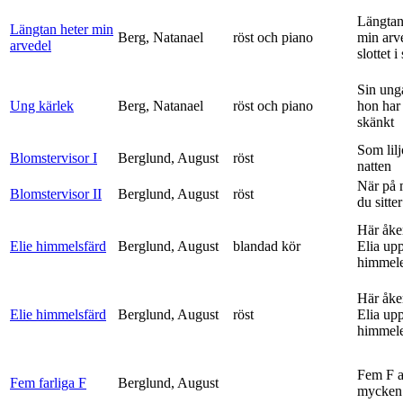
Längtan
Längtan heter min
Berg, Natanael
röst och piano
min arv
arvedel
slottet i 
Sin ung
Ung kärlek
Berg, Natanael
röst och piano
hon har
skänkt
Som lilj
Blomstervisor I
Berglund, August
röst
natten
När på 
Blomstervisor II
Berglund, August
röst
du sitter
Här åke
Elie himmelsfärd
Berglund, August
blandad kör
Elia upp 
himmele
Här åke
Elie himmelsfärd
Berglund, August
röst
Elia upp 
himmele
Fem F 
Fem farliga F
Berglund, August
mycken 