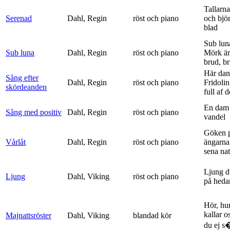
Tallarna
Serenad
Dahl, Regin
röst och piano
och bjö
blad
Sub lun
Sub luna
Dahl, Regin
röst och piano
Mörk är
brud, br
Här dan
Sång efter
Dahl, Regin
röst och piano
Fridolin
skördeanden
full af d
En dam 
Sång med positiv
Dahl, Regin
röst och piano
vandel
Göken 
Vårlåt
Dahl, Regin
röst och piano
ängarna 
sena nat
Ljung d
Ljung
Dahl, Viking
röst och piano
på heda
Hör, hu
kallar o
Majnattsröster
Dahl, Viking
blandad kör
du ej s�