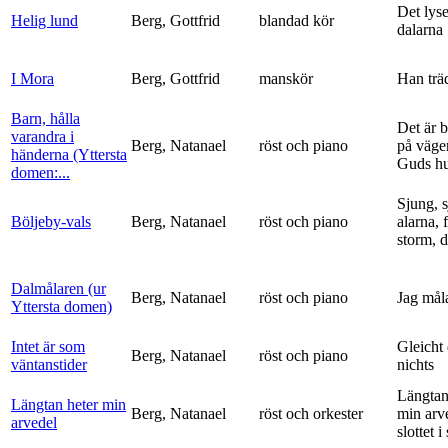
Det lyse
Helig lund
Berg, Gottfrid
blandad kör
dalarna
I Mora
Berg, Gottfrid
manskör
Han trä
Barn, hålla
Det är 
varandra i
Berg, Natanael
röst och piano
på vägen
händerna (Yttersta
Guds h
domen:...
Sjung, s
Böljeby-vals
Berg, Natanael
röst och piano
alarna, 
storm, d
Dalmålaren (ur
Berg, Natanael
röst och piano
Jag mål
Yttersta domen)
Intet är som
Gleicht
Berg, Natanael
röst och piano
väntanstider
nichts
Längtan
Längtan heter min
Berg, Natanael
röst och orkester
min arv
arvedel
slottet i 