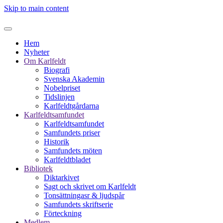
Skip to main content
Hem
Nyheter
Om Karlfeldt
Biografi
Svenska Akademin
Nobelpriset
Tidslinjen
Karlfeldtgårdarna
Karlfeldtsamfundet
Karlfeldtsamfundet
Samfundets priser
Historik
Samfundets möten
Karlfeldtbladet
Bibliotek
Diktarkivet
Sagt och skrivet om Karlfeldt
Tonsättningasr & ljudspår
Samfundets skriftserie
Förteckning
Medlem