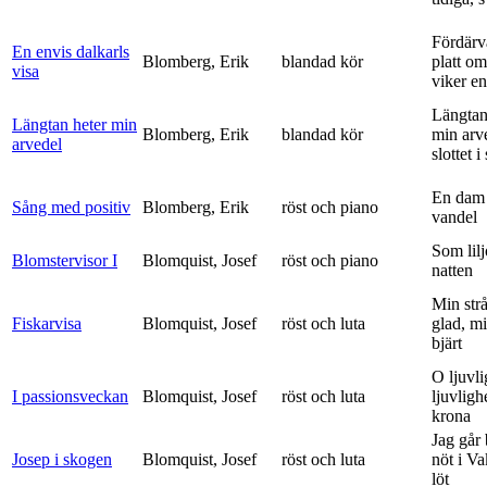
Fördärv
En envis dalkarls
Blomberg, Erik
blandad kör
platt om
visa
viker en 
Längtan
Längtan heter min
Blomberg, Erik
blandad kör
min arv
arvedel
slottet i 
En dam 
Sång med positiv
Blomberg, Erik
röst och piano
vandel
Som lilj
Blomstervisor I
Blomquist, Josef
röst och piano
natten
Min strå
Fiskarvisa
Blomquist, Josef
röst och luta
glad, mi
bjärt
O ljuvli
I passionsveckan
Blomquist, Josef
röst och luta
ljuvligh
krona
Jag går
Josep i skogen
Blomquist, Josef
röst och luta
nöt i V
löt