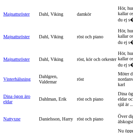
Hör, hu
kallar o
Majnattsröster
Dahl, Viking
damkör
du ej s�
Hör, hu
kallar o
Majnattsröster
Dahl, Viking
röst och piano
du ej s�
Hör, hu
kallar o
Majnattsröster
Dahl, Viking
röst, kör och orkester
du ej s�
Möter d
Dahlgren,
Vinterhälsning
röst
nordanv
Valdemar
karl
Dina ög
Dina ögon äro
Dahlman, Erik
röst och piano
eldar o
eldar
själ är ..
Över di
Nattyxne
Danielsson, Harry
röst och piano
älskogs
Nu öpp