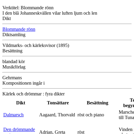
Verktitel: Blommande rönn
I den blå Johanneskvällen vilar luften ljum och len
Dikt
Blommande rönn
Diktsamling
Vildmarks- och kärleksvisor (1895)
Besättning
blandad kör
Musikförlag
Gehrmans
Kompositionen ingår i
Kärlek och drömmar : fyra dikter
T
Dikt
Tonsättare
Besättning
begy
Marsche
Dalmarsch
Aagaard, Thorvald
röst och piano
till Tun
Den drömmande
Vinden 
Adrian, Greta
röst