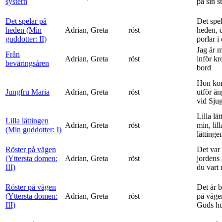
systern
på sin s
Det spelar på
Det spe
heden (Min
Adrian, Greta
röst
heden, 
guddotter: II)
porlar i
Jag är 
Från
Adrian, Greta
röst
inför k
beväringsåren
bord
Hon ko
Jungfru Maria
Adrian, Greta
röst
utför ä
vid Sju
Lilla lä
Lilla lättingen
Adrian, Greta
röst
min, lill
(Min guddotter: I)
lättinge
Röster på vägen
Det var 
(Yttersta domen:
Adrian, Greta
röst
jordens 
III)
du vart 
Röster på vägen
Det är 
(Yttersta domen:
Adrian, Greta
röst
på vägen
III)
Guds h