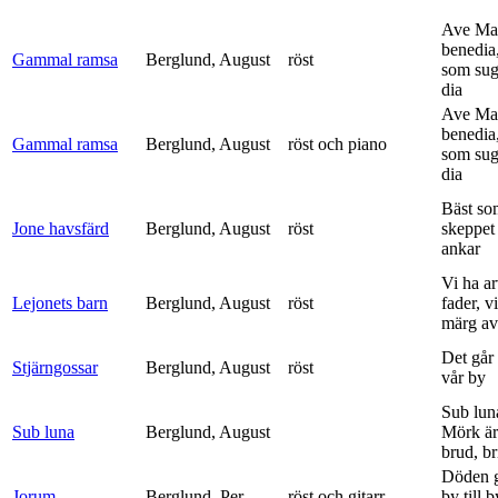
Ave Mar
benedia
Gammal ramsa
Berglund, August
röst
som sug
dia
Ave Mar
benedia
Gammal ramsa
Berglund, August
röst och piano
som sug
dia
Bäst so
Jone havsfärd
Berglund, August
röst
skeppet 
ankar
Vi ha ar
Lejonets barn
Berglund, August
röst
fader, v
märg av 
Det går e
Stjärngossar
Berglund, August
röst
vår by
Sub lun
Sub luna
Berglund, August
Mörk är
brud, br
Döden g
Jorum
Berglund, Per
röst och gitarr
by till 