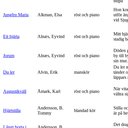
stupa
Hon ko
Jungfru Maria
Alkman, Elsa
röst och piano
utför ä
vid Sju
Mitt hjä
Ett hjärta
Alnæs, Eyvind
röst och piano
stadig b
Döden g
Jorum
Alnæs, Eyvind
röst och piano
by till 
sin mur.
Du ler 
Du ler
Alvin, Erik
manskör
tänder 
läppars 
När vit
Augustikväll
Åmark, Karl
röst och piano
vältra s
Andersson, B.
Stilla o
Hjärtstilla
blandad kör
Tommy
är på h
Det dra
Långt borta i
Andersson, B.