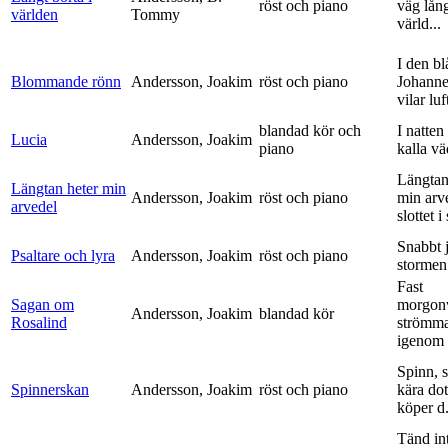
röst och piano
väg lång
världen
Tommy
värld...
I den bl
Blommande rönn
Andersson, Joakim
röst och piano
Johanne
vilar luf
blandad kör och
I natten
Lucia
Andersson, Joakim
piano
kalla vä
Längtan
Längtan heter min
Andersson, Joakim
röst och piano
min arv
arvedel
slottet i 
Snabbt 
Psaltare och lyra
Andersson, Joakim
röst och piano
stormen
Fast
Sagan om
morgon
Andersson, Joakim
blandad kör
Rosalind
strömm
igenom 
Spinn, 
Spinnerskan
Andersson, Joakim
röst och piano
kära dot
köper d.
Tänd int