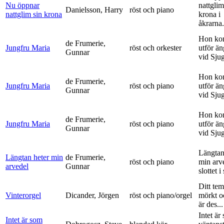
Nu öppnar
nattglim
Danielsson, Harry
röst och piano
nattglim sin krona
krona i
åkrarna.
Hon ko
de Frumerie,
Jungfru Maria
röst och orkester
utför ä
Gunnar
vid Sju
Hon ko
de Frumerie,
Jungfru Maria
röst och piano
utför ä
Gunnar
vid Sju
Hon ko
de Frumerie,
Jungfru Maria
röst och piano
utför ä
Gunnar
vid Sju
Längtan
Längtan heter min
de Frumerie,
röst och piano
min arv
arvedel
Gunnar
slottet i 
Ditt tem
Vinterorgel
Dicander, Jörgen
röst och piano/orgel
mörkt o
är des...
Intet är
Intet är som