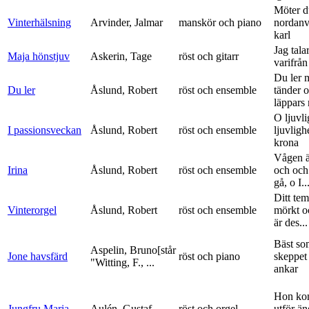
Möter d
Vinterhälsning
Arvinder, Jalmar
manskör och piano
nordanv
karl
Jag tala
Maja hönstjuv
Askerin, Tage
röst och gitarr
varifrå
Du ler 
Du ler
Åslund, Robert
röst och ensemble
tänder 
läppars 
O ljuvli
I passionsveckan
Åslund, Robert
röst och ensemble
ljuvligh
krona
Vågen ä
Irina
Åslund, Robert
röst och ensemble
och och
gå, o I..
Ditt tem
Vinterorgel
Åslund, Robert
röst och ensemble
mörkt o
är des...
Bäst so
Aspelin, Bruno[står
Jone havsfärd
röst och piano
skeppet 
"Witting, F., ...
ankar
Hon ko
Jungfru Maria
Aulén, Gustaf
röst och orgel
utför ä