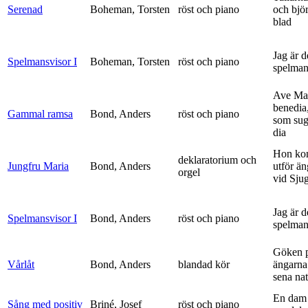
Serenad
Boheman, Torsten
röst och piano
och bjö
blad
Jag är 
Spelmansvisor I
Boheman, Torsten
röst och piano
spelma
Ave Mar
benedia
Gammal ramsa
Bond, Anders
röst och piano
som sug
dia
Hon ko
deklaratorium och
Jungfru Maria
Bond, Anders
utför ä
orgel
vid Sju
Jag är 
Spelmansvisor I
Bond, Anders
röst och piano
spelma
Göken 
Vårlåt
Bond, Anders
blandad kör
ängarna 
sena nat
En dam 
Sång med positiv
Briné, Josef
röst och piano