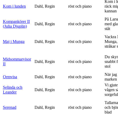
Kom i l
Kom i lunden
Dahl, Regin
röst och piano
räck mi
kannan
På Lars
Kompankörer II
Dahl, Regin
röst och piano
med gla
(Julia Djuplin)
ståt
Vackra 
Maj i Munga
Dahl, Regin
röst och piano
Munga, 
stråkar s
Du sky
Midsommarvisor
Dahl, Regin
röst och piano
snabbt 
II
stol
När jag 
Ormvisa
Dahl, Regin
röst och piano
marken 
Vi gjute
Selinda och
Dahl, Regin
röst och piano
vågen s
Leander
sorgeful
Tallarna
Serenad
Dahl, Regin
röst och piano
och bjö
blad