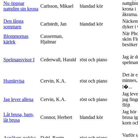
Nu öppnar
nattglim
Carlsson, Mikael
blandad kör
nattglim sin krona
krona i
åkrarna.
Den långa
Näckens
Carlstedt, Jan
blandad kör
sommarn
dyker i
När Ph
Blommornas
Casserman,
skön Fl
kärlek
Hjalmar
besöker
Jag är 
Spelmansvisor I
Cederwall, Harald
röst och piano
spelma
Det är ej
minnes,
Humlevisa
Cervin, K.A.
röst och piano
l�...
Jag leve
Jag lever allena
Cervin, K.A.
röst och piano
jag fing
flöjt
Jag hör 
Låt brusa, barn,
Connor, Herbert
blandad kör
brusa i
låt brusa
korn och
Varför si
Aspåkers-polska
Dahl, Regin
röst och piano