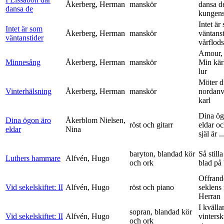
Åkerberg, Herman
manskör
dansa d
dansa de
kungens 
Intet är
Intet är som
Åkerberg, Herman
manskör
väntanst
väntanstider
vårflods
Amour,
Minnesång
Åkerberg, Herman
manskör
Min kär
lur
Möter d
Vinterhälsning
Åkerberg, Herman
manskör
nordanv
karl
Dina ög
Dina ögon äro
Åkerblom Nielsen,
röst och gitarr
eldar o
eldar
Nina
själ är ..
baryton, blandad kör
Så stilla
Luthers hammare
Alfvén, Hugo
och ork
blad på
Offrand
Vid sekelskiftet: II
Alfvén, Hugo
röst och piano
seklens
Herran
I kvälla
sopran, blandad kör
Vid sekelskiftet: II
Alfvén, Hugo
vinters
och ork