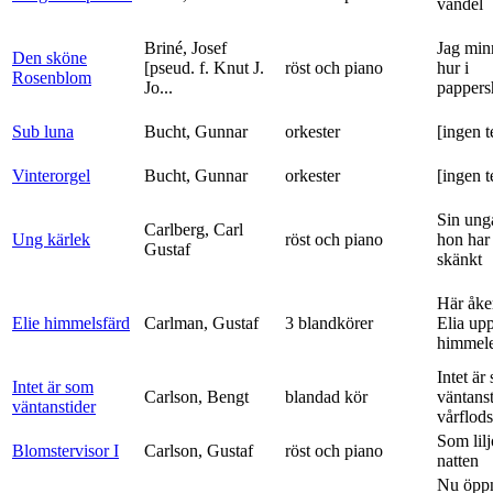
vandel
Briné, Josef
Jag min
Den sköne
[pseud. f. Knut J.
röst och piano
hur i
Rosenblom
Jo...
pappers
Sub luna
Bucht, Gunnar
orkester
[ingen t
Vinterorgel
Bucht, Gunnar
orkester
[ingen t
Sin ung
Carlberg, Carl
Ung kärlek
röst och piano
hon har
Gustaf
skänkt
Här åke
Elie himmelsfärd
Carlman, Gustaf
3 blandkörer
Elia upp 
himmele
Intet är
Intet är som
Carlson, Bengt
blandad kör
väntanst
väntanstider
vårflods
Som lilj
Blomstervisor I
Carlson, Gustaf
röst och piano
natten
Nu öpp