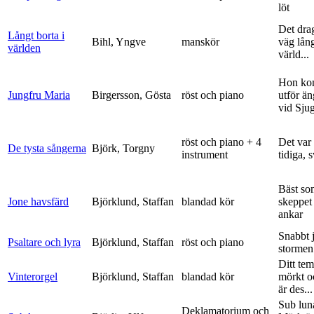
löt
Det dra
Långt borta i
Bihl, Yngve
manskör
väg lång
världen
värld...
Hon ko
Jungfru Maria
Birgersson, Gösta
röst och piano
utför ä
vid Sju
röst och piano + 4
Det var
De tysta sångerna
Björk, Torgny
instrument
tidiga, 
Bäst so
Jone havsfärd
Björklund, Staffan
blandad kör
skeppet 
ankar
Snabbt 
Psaltare och lyra
Björklund, Staffan
röst och piano
stormen
Ditt tem
Vinterorgel
Björklund, Staffan
blandad kör
mörkt o
är des...
Sub lun
Deklamatorium och