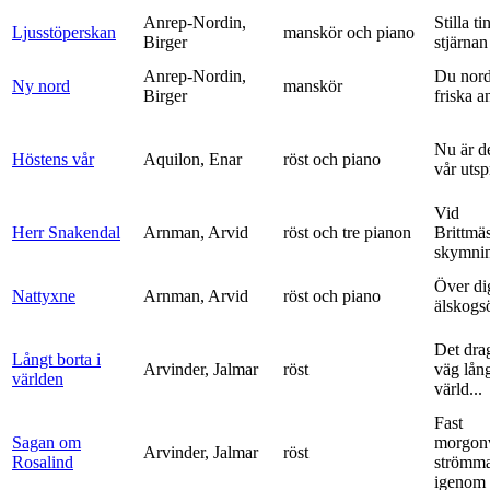
Anrep-Nordin,
Stilla ti
Ljusstöperskan
manskör och piano
Birger
stjärnan
Anrep-Nordin,
Du nor
Ny nord
manskör
Birger
friska a
Nu är de
Höstens vår
Aquilon, Enar
röst och piano
vår uts
Vid
Herr Snakendal
Arnman, Arvid
röst och tre pianon
Brittmäs
skymnin
Över di
Nattyxne
Arnman, Arvid
röst och piano
älskogs
Det dra
Långt borta i
Arvinder, Jalmar
röst
väg lång
världen
värld...
Fast
Sagan om
morgon
Arvinder, Jalmar
röst
Rosalind
strömma
igenom 