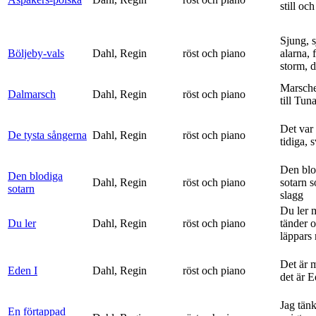
still och
Sjung, s
Böljeby-vals
Dahl, Regin
röst och piano
alarna, 
storm, d
Marsche
Dalmarsch
Dahl, Regin
röst och piano
till Tun
Det var
De tysta sångerna
Dahl, Regin
röst och piano
tidiga, 
Den blo
Den blodiga
Dahl, Regin
röst och piano
sotarn 
sotarn
slagg
Du ler 
Du ler
Dahl, Regin
röst och piano
tänder 
läppars 
Det är 
Eden I
Dahl, Regin
röst och piano
det är 
Jag tän
En förtappad