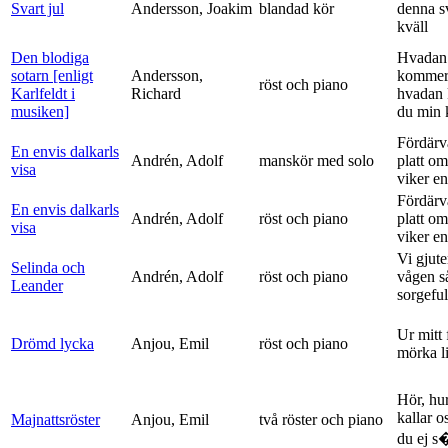
Svart jul
Andersson, Joakim
blandad kör
denna s
kväll
Den blodiga
Hvadan
sotarn [enligt
Andersson,
kommer
röst och piano
Karlfeldt i
Richard
hvadan
musiken]
du min k
Fördärv
En envis dalkarls
Andrén, Adolf
manskör med solo
platt om
visa
viker en 
Fördärv
En envis dalkarls
Andrén, Adolf
röst och piano
platt om
visa
viker en 
Vi gjute
Selinda och
Andrén, Adolf
röst och piano
vågen s
Leander
sorgeful
Ur mitt 
Drömd lycka
Anjou, Emil
röst och piano
mörka l
Hör, hu
kallar o
Majnattsröster
Anjou, Emil
två röster och piano
du ej s�