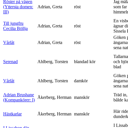
Röster på vägen
Jag mål
(Yttersta domen:
Adrian, Greta
röst
som far t
III)
himmelr
En visb
Till jungfru
Adrian, Greta
röst
ägnar di
Cecilia Böllja
Sissela B
Göken 
Vårlåt
Adrian, Greta
röst
ängarna 
sena nat
Tallarna
Serenad
Ahlberg, Torsten
blandad kör
och bjö
blad
Göken 
Vårlåt
Ahlberg, Torsten
damkör
ängarna 
sena nat
Adrian Brushane
Träd in,
Åkerberg, Herman
manskör
(Kompankörer: I)
bålde ka
Här ride
Hästkarlar
Åkerberg, Herman
manskör
dunderk
I Lissa
I Lissabon där