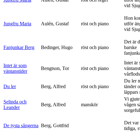
vid Sju
Hon ko
Jungfru Maria
Aulén, Gustaf
röst och piano
utför ä
vid Sju
Det är 
Fanjunkar Berg
Bedinger, Hugo
röst och piano
barske
fanjunk
Intet är
Intet är som
Bengtson, Tor
röst och piano
väntanst
väntanstider
vårflods
Du ler 
Du ler
Berg, Alfred
röst och piano
tänder 
läppars 
Vi gjute
Selinda och
Berg, Alfred
manskör
vågen s
Leander
sorgeful
Det var
De tysta sångerna
Berg, Gottfrid
tidiga, 