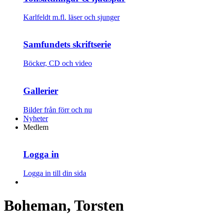
Karlfeldt m.fl. läser och sjunger
Samfundets skriftserie
Böcker, CD och video
Gallerier
Bilder från förr och nu
Nyheter
Medlem
Logga in
Logga in till din sida
Boheman, Torsten