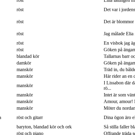
röst
Lilla lättingen mi
röst
Det var i jordens
röst
Det är blommor 
röst
Jag målade Elia 
röst
En visbok jag ägn
röst
Göken på ängarna
blandad kör
Tallarnas barr o
damkör
Göken på ängarna
manskör
Träd in, du båld
manskör
Här rider an en 
I Lissabon där 
manskör
rö...
manskör
Intet är som vänt
manskör
Amour, amour! M
manskör
Möter du nordan
a
röst och gitarr
Dina ögon äro eld
baryton, blandad kör och ork
Så stilla faller b
röst och piano
Offrande träda 