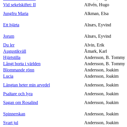
Vid sekelskiftet: II
Alfvén, Hugo
Jungfru Maria
Alkman, Elsa
Ett hjärta
Alnæs, Eyvind
Jorum
Alnæs, Eyvind
Du ler
Alvin, Erik
Augustikväll
Åmark, Karl
Hjärtstilla
Andersson, B. Tommy
Långt borta i världen
Andersson, B. Tommy
Blommande rönn
Andersson, Joakim
Lucia
Andersson, Joakim
Längtan heter min arvedel
Andersson, Joakim
Psaltare och lyra
Andersson, Joakim
Sagan om Rosalind
Andersson, Joakim
Spinnerskan
Andersson, Joakim
Svart jul
Andersson, Joakim