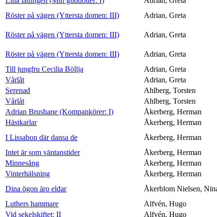
Lilla lättingen (Min guddotter: I)
Adrian, Greta
Röster på vägen (Yttersta domen: III)
Adrian, Greta
Röster på vägen (Yttersta domen: III)
Adrian, Greta
Röster på vägen (Yttersta domen: III)
Adrian, Greta
Till jungfru Cecilia Böllja
Adrian, Greta
Vårlåt
Adrian, Greta
Serenad
Ahlberg, Torsten
Vårlåt
Ahlberg, Torsten
Adrian Brushane (Kompankörer: I)
Åkerberg, Herman
Hästkarlar
Åkerberg, Herman
I Lissabon där dansa de
Åkerberg, Herman
Intet är som väntanstider
Åkerberg, Herman
Minnesång
Åkerberg, Herman
Vinterhälsning
Åkerberg, Herman
Dina ögon äro eldar
Åkerblom Nielsen, Nin
Luthers hammare
Alfvén, Hugo
Vid sekelskiftet: II
Alfvén, Hugo