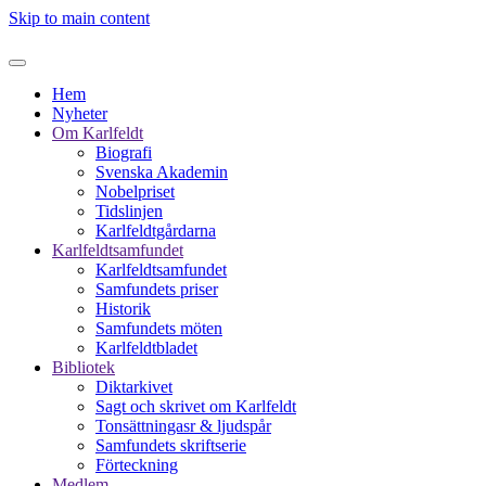
Skip to main content
Hem
Nyheter
Om Karlfeldt
Biografi
Svenska Akademin
Nobelpriset
Tidslinjen
Karlfeldtgårdarna
Karlfeldtsamfundet
Karlfeldtsamfundet
Samfundets priser
Historik
Samfundets möten
Karlfeldtbladet
Bibliotek
Diktarkivet
Sagt och skrivet om Karlfeldt
Tonsättningasr & ljudspår
Samfundets skriftserie
Förteckning
Medlem