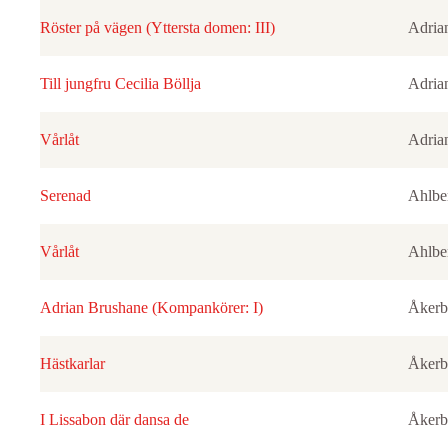
Röster på vägen (Yttersta domen: III)
Adria
Till jungfru Cecilia Böllja
Adria
Vårlåt
Adria
Serenad
Ahlbe
Vårlåt
Ahlbe
Adrian Brushane (Kompankörer: I)
Åkerb
Hästkarlar
Åkerb
I Lissabon där dansa de
Åkerb