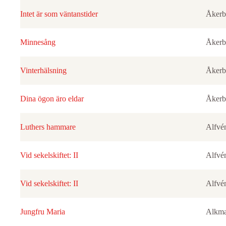
Intet är som väntanstider
Åkerb
Minnesång
Åkerb
Vinterhälsning
Åkerb
Dina ögon äro eldar
Åkerb
Luthers hammare
Alfvé
Vid sekelskiftet: II
Alfvé
Vid sekelskiftet: II
Alfvé
Jungfru Maria
Alkma