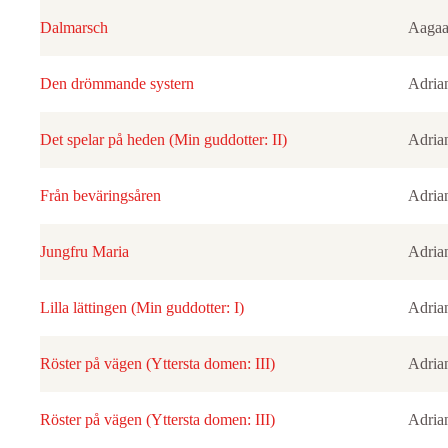
Dalmarsch
Aagaa
Den drömmande systern
Adria
Det spelar på heden (Min guddotter: II)
Adria
Från beväringsåren
Adria
Jungfru Maria
Adria
Lilla lättingen (Min guddotter: I)
Adria
Röster på vägen (Yttersta domen: III)
Adria
Röster på vägen (Yttersta domen: III)
Adria