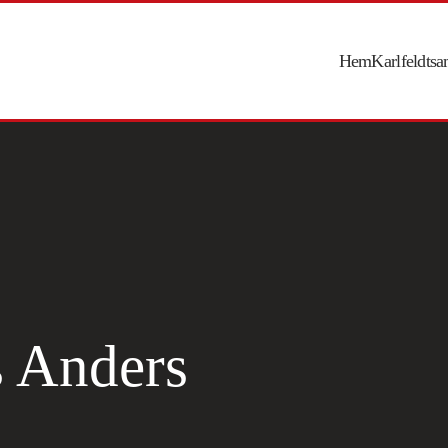
Hem
Karlfeldts
s Anders