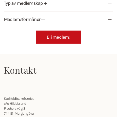
Typ av medlemskap
Medlemsförmåner
Bli medlem!
Kontakt
Karlfeldtsamfundet
c/o Hildebrand
Fischers väg 8
744 51 Morgongåva