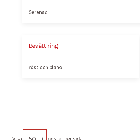
Serenad
Besättning
röst och piano
Visa
poster per sida