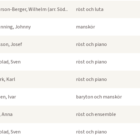
rson-Berger, Wilhelm (arr. Söd...
röst och luta
nning, Johnny
manskör
sson, Josef
röst och piano
blad, Sven
röst och piano
k, Karl
röst och piano
en, Ivar
baryton och manskör
s, Anna
röst och ensemble
blad, Sven
röst och piano