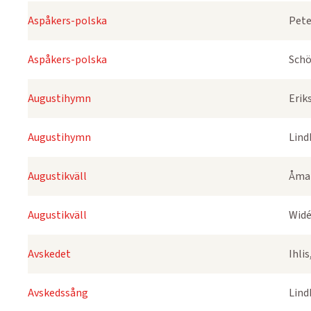
Aspåkers-polska
Pete
Aspåkers-polska
Schö
Augustihymn
Erik
Augustihymn
Lind
Augustikväll
Åmar
Augustikväll
Widé
Avskedet
Ihli
Avskedssång
Lind