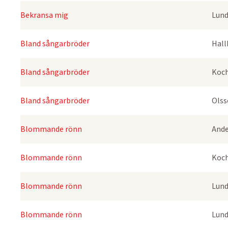
Bekransa mig
Lund
Bland sångarbröder
Hall
Bland sångarbröder
Koch
Bland sångarbröder
Olss
Blommande rönn
Ande
Blommande rönn
Koch
Blommande rönn
Lund
Blommande rönn
Lund