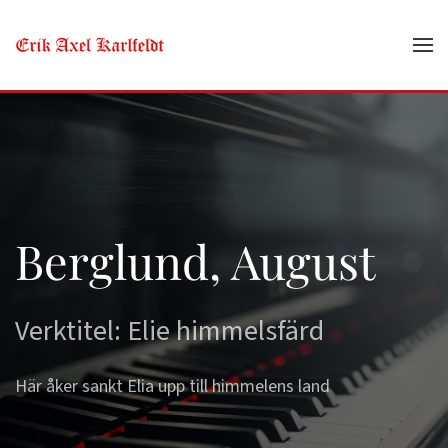
Skip to main content
Berglund, August
Verktitel: Elie himmelsfärd
Här åker sankt Elia upp till himmelens land